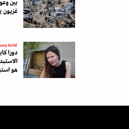
بين وعود
غزيون يو
ثقافة ومج
دورا كابر
الاستبدا
هو استب