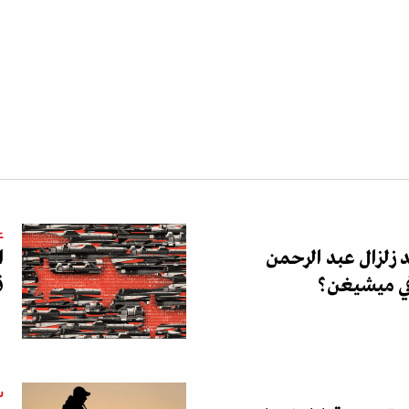
ع
د زلزال عبد الرحمن
ا
ي ميشيغن؟
ق
س