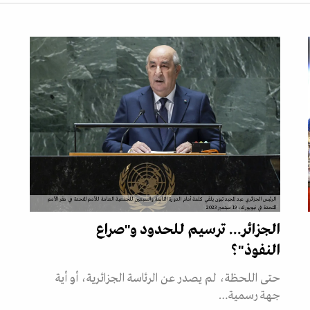
الرئيس الجزائري عبد المجيد تبون يلقي كلمة أمام الدورة الثامنة والسبعين للجمعية العامة للأمم المتحدة في مقر الأمم
المتحدة في نيويورك، 19 سبتمبر 2023
الجزائر... ترسيم للحدود و"صراع
النفوذ"؟
حتى اللحظة، لم يصدر عن الرئاسة الجزائرية، أو أية
جهة رسمية…