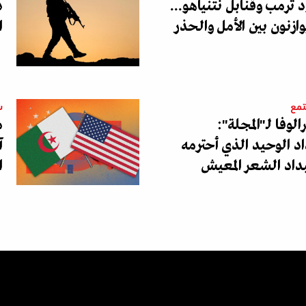
 ترمب وقنابل نتنياهو...
د
ازنون بين الأمل والحذر
ا
تمع
س
الوفا لـ"المجلة":
م
د الوحيد الذي أحترمه
آ
داد الشعر المعيش
ا