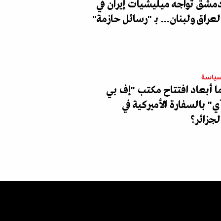
مشق تواجه ميليشيات إيران في
لعراق ولبنان... بـ "رسائل حازمة"
ياسة
ا أبعاد افتتاح مكتب "إف بي
ي" بالسفارة الأميركية في
لجزائر؟