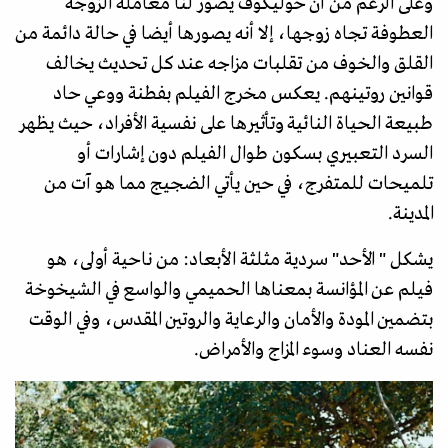
وعلى الرغم من أن خوليكوف يصور لنا معاملة الزوجة
العطوفة تجاه زوجها، إلا أنه يصورها أيضا في حالة دائمة من
القلق والخوف من تقلبات مزاجه عند كل تحديث يخالف
قوانين روتينهم. يعكس مخرج الفيلم بفطنة ووعي حاد
طبيعة الحياة النائية وتأثيرها على نفسية الأفراد، حيث يظهر
السرد التعبيري بسكون طوال الفيلم دون إشارات أو
تلميحات للمتفرج، في حين يأتي الضجيج مما هو آت من
المدينة.
يشكل " الأحد" سردية مثلثة الأبعاد: من ناحية أولى، هو
فيلم عن المؤانسة بمعناها الحميمي والواسع في الشيخوخة
بتضمين المودة والأمان والرعاية والروتين المقدس، وفي الوقت
نفسه العناد وسوء المزاج والأمراض.