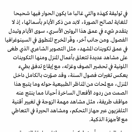
في توليفة كهذه والتي غالبا ما يكون الحوار فيها شحيحا
للغاية لصالح الصورة، لابد من ذكر الأيام بأسمائها، إذ لا
يتقدم شيء في عمق هذا الروتين الأسري، سوى الأيام وتبدل
الفصول. ومن جانب آخر، وفّر المخرج المنطوق في السينوغرافيا
في عمق تكوينات المشهد، مثل التصوير الشاعري الذي طغى
على مشاهد عديدة تتعلق بأعمال المنزل ومنها التكوينات
اللونية في تحضير الصوف وغزله، مع إيقاع تدفق بطيء
يعكس تغيرات فصول السنة، وقد صوّرت بالكامل داخل
المنزل، مع لمحات من المناظر الطبيعية حوله وما يتبع هذا
الصمت من ردود الأفعال الساخرة أحيانا مما ينتج عنه
مواقف طريفة، مثل مشاهد مهمة الزوجة في تغيير أقنية
التلفزيون عبر جهاز التحكم، ومشاهد الحيرة في التعاطي
مع الأجهزة الذكية.