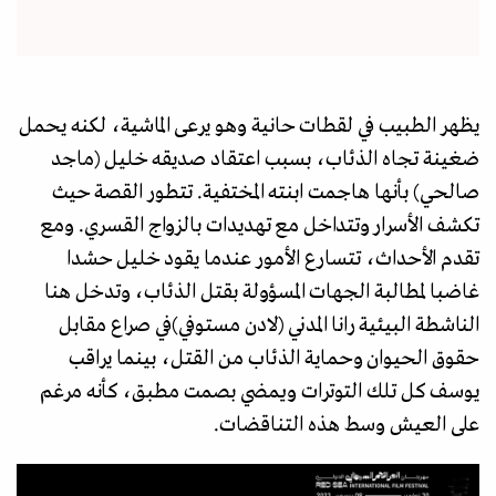
يظهر الطبيب في لقطات حانية وهو يرعى الماشية، لكنه يحمل
ضغينة تجاه الذئاب، بسبب اعتقاد صديقه خليل (ماجد
صالحي) بأنها هاجمت ابنته المختفية. تتطور القصة حيث
تكشف الأسرار وتتداخل مع تهديدات بالزواج القسري. ومع
تقدم الأحداث، تتسارع الأمور عندما يقود خليل حشدا
غاضبا لمطالبة الجهات المسؤولة بقتل الذئاب، وتدخل هنا
الناشطة البيئية رانا المدني (لادن مستوفي)في صراع مقابل
حقوق الحيوان وحماية الذئاب من القتل، بينما يراقب
يوسف كل تلك التوترات ويمضي بصمت مطبق، كأنه مرغم
على العيش وسط هذه التناقضات.