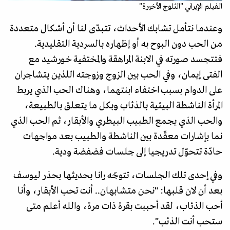
الفيلم الإيراني "الثلوج الأخيرة"
وعندما نتأمل تشابك الأحداث، تتبدّى لنا أن أشكال متعددة
من الحب دون البوح به أو إظهاره بالسردية التقليدية.
فتتجسد صورته في الابنة المراهقة والمختفية خورشيد مع
الفتى إيمان، وفي الحب بين الزوج وزوجته اللذين يتشاجران
على الدوام بسبب اختفاء ابنتهما، وهناك الحب الذي يربط
المرأة الناشطة البيئية بالذئاب وبكل ما يتعلق بالطبيعة،
والحب الذي يجمع الطبيب البيطري والأبقار، ثم الحب الذي
نما بإشارات معقّدة بين الناشطة والطبيب بعد مواجهات
حادّة تتحوّل تدريجيا إلى جلسات فضفضة ودية.
وفي إحدى تلك الجلسات، تتوجّه رانا بحديثها بحذر ليوسف
بعد أن لان قلبها: "نحن متشابهان.. أنت تحب الأبقار، وأنا
أحب الذئاب، لقد أحببت بقرة ذات مرة، والله أعلم متى
ستحب أنت الذئب".