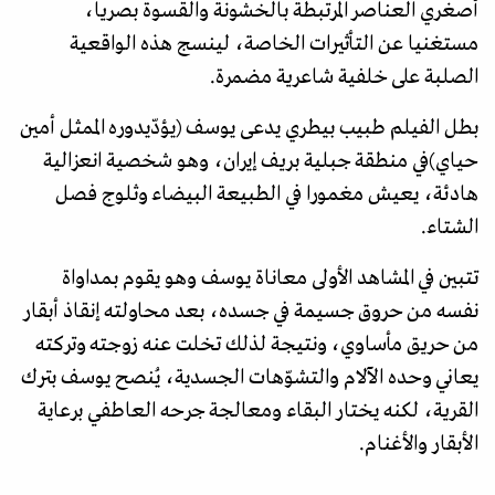
أصغري العناصر المرتبطة بالخشونة والقسوة بصريا،
مستغنيا عن التأثيرات الخاصة، لينسج هذه الواقعية
الصلبة على خلفية شاعرية مضمرة.
بطل الفيلم طبيب بيطري يدعى يوسف (يؤدّيدوره الممثل أمين
حياي)في منطقة جبلية بريف إيران، وهو شخصية انعزالية
هادئة، يعيش مغمورا في الطبيعة البيضاء وثلوج فصل
الشتاء.
تتبين في المشاهد الأولى معاناة يوسف وهو يقوم بمداواة
نفسه من حروق جسيمة في جسده، بعد محاولته إنقاذ أبقار
من حريق مأساوي، ونتيجة لذلك تخلت عنه زوجته وتركته
يعاني وحده الآلام والتشوّهات الجسدية، يُنصح يوسف بترك
القرية، لكنه يختار البقاء ومعالجة جرحه العاطفي برعاية
الأبقار والأغنام.