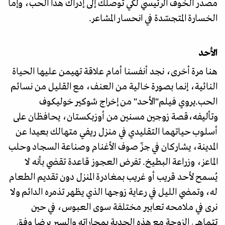
مصدر الخوف الرئيسي لكي توصلك إلى إدراك هذا الحب، وإما
الخسارة المتجسّدة في انحسار المشاعر.
الأحد
هنا مرة أخرى، نجد أنفسنا أمام علاقة تهيمن عليها الحياة
النائية، إنما بصورة خالية من العنف، مع القليل من نسائم
الحب.يروي فيلم"الأحد" من إخراج شوكير خوليكوف
وتأليفه،قصة زوجين مسنين من أوزبكستان، يحافظان على
أسلوب حياتهما التقليدي في منزل ريفي متهالك بعيدا عن
المدينة، يشاركان في جزّ صوف الأغنام وصناعة السجاد وحلب
الماعز، وزراعة البطيخ. تفرض العجوز قاعدة تقضي بأنه لا
يُسمح لأحد قريب أو غريب بمغادرة المنزل دون تقديم الطعام
له، وتمضي الليل في رعاية زوجها الذي يظهر تذمره الدائم ولا
نرى في ملامحه تعابير مختلفة سوى العبوس، في حين
تتماهى الزوجة مع هذه الجدية بمجاراته والسير برضا وفق