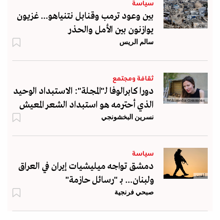
سياسة
بين وعود ترمب وقنابل نتنياهو... غزيون
رويترز
يوازنون بين الأمل والحذر
سالم الريس
ثقافة ومجتمع
دورا كابرالوفا لـ"المجلة": الاستبداد الوحيد
Wikimedia Commons
الذي أحترمه هو استبداد الشعر المعيش
نسرين البخشونجي
سياسة
دمشق تواجه ميليشيات إيران في العراق
أ.ف.ب
ولبنان... بـ "رسائل حازمة"
صبحي فرنجية