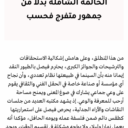
الحالمة الشاملة بدلا من
جمهور متفرج فحسب
من هذا المنطلق، وعلى هامش إشكالية الاستحقاقات
والترشيحات والجوائز الكبرى، يحترم فيصل بالطيور النقد
إيمانا منه بأن السينما في طبيعتها نظام تعددي، وأن نجاح
أي مؤسسة أو صناعة خاصة في الحقل الفني والثقافي يقوم
على وعي جماعي يشارك في صوغ المعنى ويمنح مساحة
أرحب للمعرفة والوعي. إذ يشهد مكتبه العديد من جلسات
النقاشات والآراء الجدلية، يحرص فيصل على استمراريتها
كطقس دائم ضمن فلسفة عمله ويومه الحافل، مؤكدا أنه
يعمل نهارا وليلا، ولا يواجه مشكلة في تقسيم الوقت، ويجد