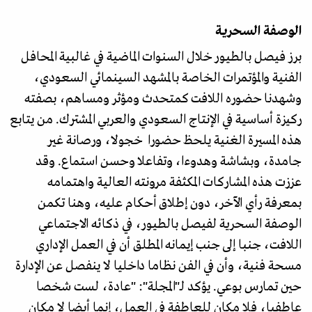
الوصفة السحرية
برز فيصل بالطيور خلال السنوات الماضية في غالبية المحافل
الفنية والمؤتمرات الخاصة بالمشهد السينمائي السعودي،
وشهدنا حضوره اللافت كمتحدث ومؤثر ومساهم، بصفته
ركيزة أساسية في الإنتاج السعودي والعربي المشترك. من يتابع
هذه المسيرة الغنية يلحظ حضورا خجولا، ورصانة غير
جامدة، وبشاشة وهدوءا، وتفاعلا وحسن استماع. وقد
عززت هذه المشاركات المكثفة مرونته العالية واهتمامه
بمعرفة رأي الآخر، دون إطلاق أحكام عليه، وهنا تكمن
الوصفة السحرية لفيصل بالطيور، في ذكائه الاجتماعي
اللافت، جنبا إلى جنب إيمانه المطلق أن في العمل الإداري
مسحة فنية، وأن في الفن نظاما داخليا لا ينفصل عن الإدارة
حين تمارس بوعي. يؤكد لـ"المجلة": "عادة، لست شخصا
عاطفيا، فلا مكان للعاطفة في العمل، إنما أيضا لا مكان