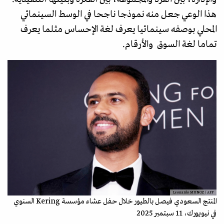
هذا الوعي جعل منه نموذجا ناجحا في الوسط السينمائي
المحلي بوصفه سينمائيا يعرف لغة الإحساس مثلما يعرف
تماما لغة السوق والأرقام.
Leonardo MUNOZ / AFP
المنتج السعودي فيصل بالطيور خلال حفل عشاء مؤسسة Kering السنوي
في نيويورك، 11 سبتمبر 2025