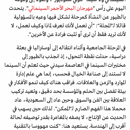
اليوم على رأس "
مهرجان البحر الأحمر السينمائي
". يتحدث
بالطيور عن النشأة كمرحلة تشكل فيها وعيه بالمسؤولية
قائلا لـ"المجلة": "أن تعمل لأنك تعرف لماذا وكيف تعمل، لا
لأنك تريد فقط أن ترى أو تثبت فرادة عن الآخرين".
في المرحلة الجامعية وأثناء انتقاله إلى أوستراليا في بعثة
دراسية، حدثت نقطة التحول، إذ انجذب بالطيور إلى
مختبرات السينما في العاصمة سيدني حيث تعلم أن السينما
لا تستند إلى صناعة الخيال فحسب، إنما هي علم إدارة
الموارد والزمن والعلاقات. فراقب هناك كيف تنمو الأفكار في
بيئة تفصل بين الحلم والمؤسسة بحد دقيق، وتعيد تركيب
العلاقة بين الفن والسوق. وحين عاد إلى السعودية، عاد
محملا هذا الفهم الصارم لـ"الممكن". لذلك حين يسهب في
الحديث عن الإنتاج، لا يصفه بالمغامرة بقدر توصيفه لحالة
أقرب إلى الهندسة. يستعيد هنا: "كنت مهووسا بالتقنية