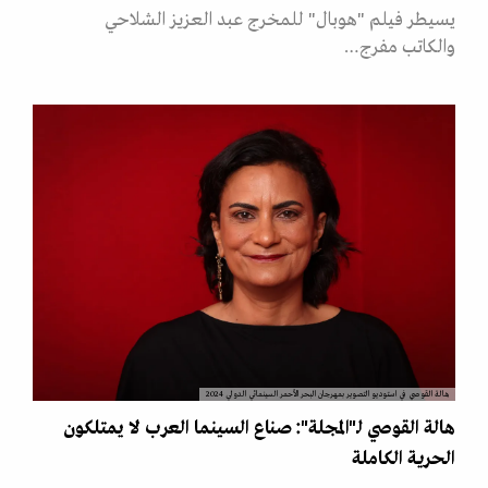
يسيطر فيلم "هوبال" للمخرج عبد العزيز الشلاحي
والكاتب مفرج…
هالة القوصي في استوديو التصوير بمهرجان البحر الأحمر السينمائي الدولي 2024
هالة القوصي لـ"المجلة": صناع السينما العرب لا يمتلكون
الحرية الكاملة