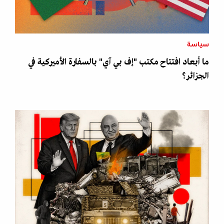
سياسة
ما أبعاد افتتاح مكتب "إف بي آي" بالسفارة الأميركية في
الجزائر؟