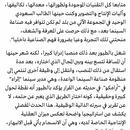
متابعا كل التقنيات الموجودة وتطوراتها، معداتها، تكاليفها،
وآليات الإنتاج والتصوير وكنت حينها الطالب السعودي
الوحيد في المجموعة الآتي من بلد لم تكن تتوافر فيه صناعة
السينما بعد، مع ذلك حرصت على المعرفة والشغف،
منحتني تلك التجربة وعيا بضرورة فهم الصناعية داخليا".
شغل بالطيور بعد ذلك منصبا إدرايا كبيرا، لكنه شعر حينها
أن المسافة تتسع بينه وبين المجال الذي اختاره، بعد مدة
استقال من ذلك المنصب، وانتقل إلى وظيفة أخرى تنتمي إلى
منظومة صناعة السينما الواعدة، وهي مدير سينما "إثراء"
في "أرامكو". في حديثه عن القرار يؤكد بالطيور أنه نقطة تحول
كبيرة وحقيقية، كونه اختار الطريق الذي يعبر عن حلمه، لا
عن تقرير في سيرته الذاتية الوظيفية. هذا الحدث المفصلي
يكشف عن استراتيجيا واضحة تعكس ميزان العقلية
الإنتاجية الخاصة لديه، وهي أن الانسجام يأتي قبل الانبهار،