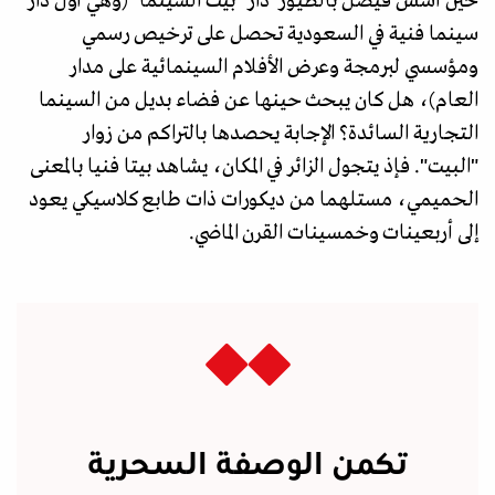
حين أسس فيصل بالطيور دار "بيت السينما" (وهي أول دار
سينما فنية في السعودية تحصل على ترخيص رسمي
ومؤسسي لبرمجة وعرض الأفلام السينمائية على مدار
العام)، هل كان يبحث حينها عن فضاء بديل من السينما
التجارية السائدة؟ الإجابة يحصدها بالتراكم من زوار
"البيت". فإذ يتجول الزائر في المكان، يشاهد بيتا فنيا بالمعنى
الحميمي، مستلهما من ديكورات ذات طابع كلاسيكي يعود
إلى أربعينات وخمسينات القرن الماضي.
تكمن الوصفة السحرية