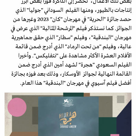
بعض تلك الأعمال، تحضر إلى الذاكرة فورا بعض أبرز
إنتاجات بالطيور، ومنها الفيلم السوداني "جوليا" الذي
حصد جائزة "الحرية" في مهرجان "كان" 2023 وغيرها من
الجوائز. كما نستذكر فيلم "المرشحة المثالية" الذي عرض في
مهرجان "البندقية"، وفيلم "سطار" الذي حقق جماهيرية
عالية، وفيلم "من تحت الرماد" الذي أدرج ضمن قائمة
الأفلام العشرة الأكثر مشاهدة على "نتفليكس". وأخيرا
الفيلم السعودي "هجرة" لشهد أمين الذي أدرج ضمن
القائمة النهائية لجوائز الأوسكار، وذلك بعد فوزه بجائزة
أفضل فيلم آسيوي في مهرجان "البندقية" هذا العام.