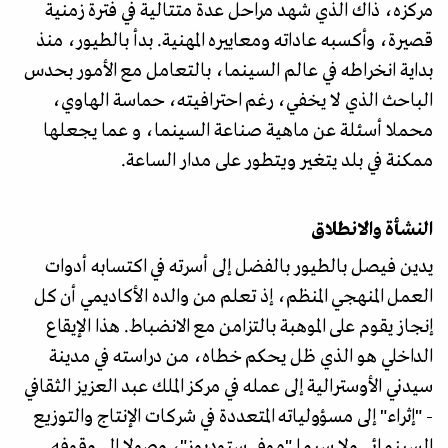
مركزه، ذاك الذي شهد مراحل عدة متتالية في فترة زمنية
قصيرة، وأكسبه عاداته ومعاييره المهنية. بدأ بالطيور، منذ
بداية انخراطه في عالم السينما، بالتعامل مع الأمور بحدس
الباحث الذي لا يخفي، رغم احترافيته، حماسة الهاوي،
محملا أسئلة عن ماهية صناعة السينما، و عما يجعلها
ممكنة في بلد يتغير ويتطور على مدار الساعة.
النشأة والانطلاق
يدين فيصل بالطيور بالفضل إلى أسرته في اكتسابه أدوات
العمل المنهجي المنظم، إذ تعلم من والده الأكاديمي أن كل
إنجاز يقوم على الموهبة بالتزامن مع الانضباط. هذا الإيقاع
الداخلي هو الذي ظل يحكم خطاه، من دراسته في مدينة
سيدني الأوسترالية إلى عمله في مركز الملك عبد العزيز الثقافي
- "إثراء" إلى مسؤولياته المتعددة في شركات الإنتاج والتوزيع
السينمائي ولا سيما "موفي ستوديوز"، وصولا إلى وقوفه