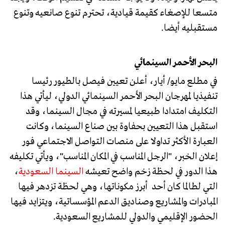
متسعا للإصغاء كقيمة قيادية، تحترم تنوع صانعيه وتنوع
مستقبليه أيضا.
البحر الأحمر السينمائي
في مطلع مايو/ أيار، أعلن تعيين فيصل بالطيور رئيسا
تنفيذيا لمهرجان البحر الأحمر السينمائي الدولي، ليأتي هذا
التكليف امتدادا طبيعيا لمسيرته في مجال السينما، وقد
استقبل هذا التعيين بحفاوة بين صناع السينما، وكانت
العبارة الأكثر تداولا على منصات التواصل الاجتماعي فور
إعلان الخبر، "الرجل المناسب في المكان المناسب"، ويأتي تكليفه
هذا الدور في لحظة زخم واضح تعيشه
السينما السعودية
،
التي لطالما كان أحد أبرز مكوناتها، وهي لحظة تزدهر فيها
المبادرات والمشاريع وصناديق الدعم المؤسساتية، ويتزايد فيها
الحضور الإقليمي والدولي للمشاريع السعودية.