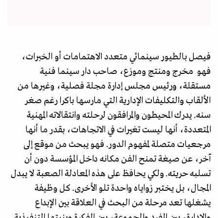
فيصل بالطيور سينمائي متعدد الاهتمامات أو الخبرات،
فهو مخرج ومنتج وموزع، صاحب دار سينما فنية
مستقلة، ورئيس مجلس إدارة مجلة فصلية، وغيرها من
الألقاب والتكليفات الإدارية التي مارسها باكرا رغم صغر
سنه. يدرك المحيطون والمرافقون لرحلته وانتقالاته المهنية
المتعددة، أنها ليست تغيرات في الاتجاهات، بقدر ما أنها
مرجعيات متصلة لمفهوم الدور. فهو يبحث من موقع إلى
آخر، عن صيغة تمنح الفن مكانه داخل المؤسسة دون أن
تسلبه حريته. ولكي يحافظ على هذه المعادلة الصعبة لا يبدل
المجال، بل يختبر زواياه واحدة تلو الأخرى. كل وظيفة
يشغلها تعد مرحلة من البحث في العلاقة بين الإبداع
والإدارة، بين الفرد والمجموعة، بين الفكرة وبنيتها التنفيذية.