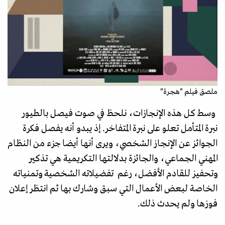
ملصق فيلم "هجرة"
وسط كل هذه الإنجازات، نلحظ في صوت فيصل بالطيور
نبرة المتأمل تعلو على نبرة المتفاخر. إذ يبدو أنه يفصل فكرة
الجوائز عن الإنجاز الشخصي، ويرى أنها أيضا جزء من النظام
المهني الجماعي، والجائزة بدلالتها التكريمية هي تذكير
وتحفيز للقادم الأفضل، رغم تفضيلاته الشخصية وتمنياته
الخاصة لبعض الأعمال التي سبق وشارك بها ثم انتظر إعلان
فوزها ولم يحدث ذلك.