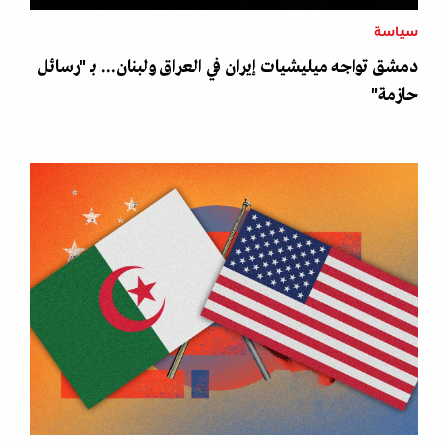
سياسة
دمشق تواجه ميليشيات إيران في العراق ولبنان... بـ "رسائل
حازمة"