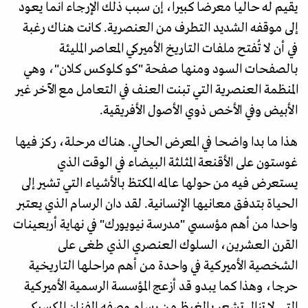
يقيم له حاليا معرضا كبيرا، إن سبب ذلك الإرجاء انما يعود
إلى موقفه الشديد التطرف من العنصرية. كانت هناك رغبة
في أن لا تُفتح ملفات التاريخ الأميركي المعاصر المليئة
بالصفحات السود ومنها صفحة "كو كلوكس كلان"، وهي
المنظمة العنصرية التي تبنت العنف في التعامل مع الآخر غير
الأبيض وفي الأخص ذوي الأصول الأفريقية.
هذا ما بدا واضحا في المعرض الحالي. هناك مرحلة، ركز فيها
غوستون على الأقنعة المثلثة البيضاء في الوقت الذي
يستعرض فيه من حولها عالمه المكتظ بالأشياء التي تشير إلى
الحياة بتدفق معانيها الإنسانية. لقد دان الرسام الذي يعتبر
واحدا من أهم مؤسسي "مدرسة نيويورك" في نهاية أربعينات
القرن العشرين، السلوك العنصري الذي طغى على
الشخصية الأميركية في واحدة من أهم مراحلها التاريخية
حرجا، وهذا كما يبدو قد أزعج المؤسسة الرسمية الأميركية
التي لا تزال تشعر بالغيظ من رسام وصفه الفنان المكسيكي