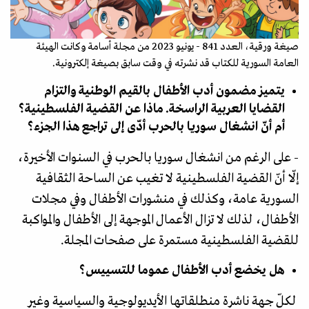
صيغة ورقية، العدد 841 - يونيو 2023 من مجلة أسامة وكانت الهيئة
العامة السورية للكتاب قد نشرته في وقت سابق بصيغة إلكترونية.
يتميز مضمون أدب الأطفال بالقيم الوطنية والتزام
القضايا العربية الراسخة. ماذا عن القضية الفلسطينية؟
أم أنّ انشغال سوريا بالحرب أدّى إلى تراجع هذا الجزء؟
- على الرغم من انشغال سوريا بالحرب في السنوات الأخيرة،
إلّا أنّ القضية الفلسطينية لا تغيب عن الساحة الثقافية
السورية عامة، وكذلك في منشورات الأطفال وفي مجلات
الأطفال، لذلك لا تزال الأعمال الموجهة إلى الأطفال والمواكبة
للقضية الفلسطينية مستمرة على صفحات المجلة.
هل يخضع أدب الأطفال عموما للتسييس؟
لكلّ جهة ناشرة منطلقاتها الأيديولوجية والسياسية وغير