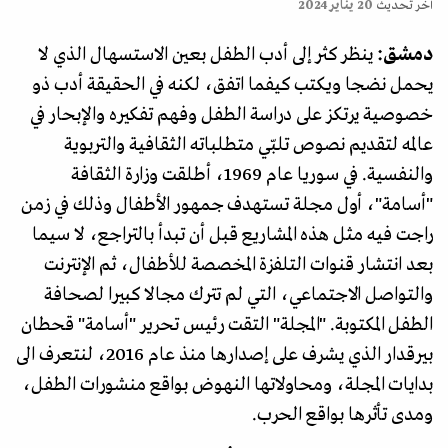
آخر تحديث
20 يناير 2024
دمشق:
ينظر كثر إلى أدب الطفل بعين الاستسهال الذي لا
يحمل نضجا ويكتب كيفما اتفق، لكنه في الحقيقة أدب ذو
خصوصية يرتكز على دراسة الطفل وفهم تفكيره والإبحار في
عالمه لتقديم نصوص تلبّي متطلباته الثقافية والتربوية
والنفسية. في سوريا عام 1969، أطلقت وزارة الثقافة
"أسامة"، أول مجلة تستهدف جمهور الأطفال وذلك في زمن
راجت فيه مثل هذه المشاريع قبل أن تبدأ بالتراجع، لا سيما
بعد انتشار قنوات التلفزة المخصصة للأطفال، ثم الإنترنت
والتواصل الاجتماعي، التي لم تترك مجالا كبيرا لصحافة
الطفل المكتوبة. "المجلة" التقت رئيس تحرير "أسامة" قحطان
بيرقدار الذي يشرف على إصدارها منذ عام 2016، لنتعرف الى
بدايات المجلة، ومحاولاتها النهوض بواقع منشورات الطفل،
ومدى تأثرها بواقع الحرب.