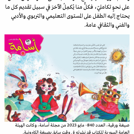
على نحوٍ تكامليّ، فكلٌّ منا يُكمِلُ الآخرَ في سبيل تقديم كل ما
يحتاج إليه الطفل على المستوى التعليمي والتربوي والأدبي
والفني والثقافي عامة.
صيغة ورقية، العدد 840- مايو 2023 من مجلة أسامة، وكانت الهيئة
العامة السورية للكتاب قد نشرته في وقت سابق بصيغة إلكترونية.