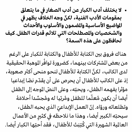
لا يختلف أدب الكبار عن أدب الصغار في ما يتعلق
بمقومات الأدب الفنية، لكنّ وجه الخلاف يظهر في
المواضيع الأساسية والمضمون والأسلوب والأحداث
والشخصيات والمصطلحات التي تلائم قدرات الطفل. كيف
تحافظون على هذه السمة؟
هناك فروق بين الكتابة للأطفال والكتابة للكبار على الرغم
من بعض المشتركات بينهما، كضرورة توافُر الموهبة الحقيقية
لدى الكاتب، لكنَّ الكتابة للأطفال تنحو منحى أكثر صعوبة،
إذ على الكاتب للأطفال أن يحرص على أن يقدّم نصّا إبداعيا
مؤثرا يفهمه الطفل، ويحبّه، وعلى النصّ الموجه إلى الطفل
أيضا أن يكون مُعلّما للطفل ومُربّيا له ومُجسِّدا أحلامَهُ
وتطلعاته ورؤاه. إنّ العمل الإبداعيّ الذي يحبه الطفل،
سيحبّه الكبير أيضا، وهذا ما نلاحظه في كثيرٍ من الأعمال
العالمية الشهيرة التي كُتِبَتْ للأطفال، فقد أحبّها الكبار أيضا.