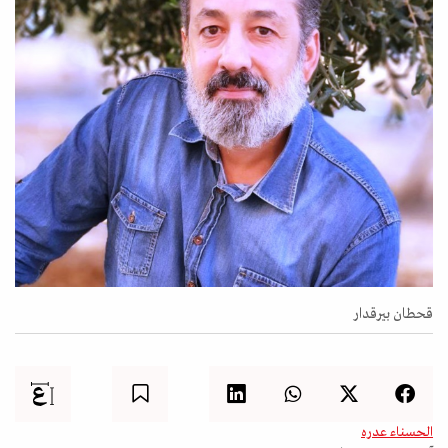
قحطان بيرقدار
الحسناء عدره