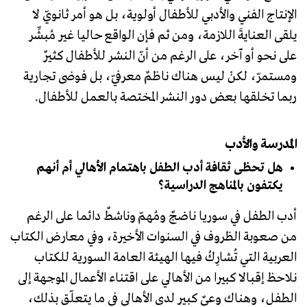
الإنتاج الفني والأدبي للأطفال أولوية، بل هو أمر ثانويّ لا
يلقى العنايةَ اللازمة، ومن ثم فإن الواقع حاليا غير مُبشِّر
على نحو أو آخر، على الرغم من أنّ النشر للأطفال كثيرٌ
ومستمرّ، لكنْ ليس هناك ناظمٌ معرفيّ، بل فوضى تجارية
ربما تخلقها بعض دور النشر المختصة بالعمل للأطفال.
المدرسة والأدب
هل تحظى ثقافة أدب الطفل باهتمام الأهالي أم أنهم
يكتفون بالمناهج الدراسية؟
أدب الطفل في سوريا ناضجٌ ومُهمّ وناشطٌ دائما على الرغم
من صعوبة الظروف في السنوات الأخيرة، وفي معارض الكتاب
العربية التي تُشارِكُ فيها الهيئة العامة السورية للكتاب
نلاحظ إقبالا كبيرا من الأهالي على اقتناء الأعمال الموجهة إلى
الطفل، وهناك وعيٌ كبير لدى الأهالي في ما يتعلّق بذلك،