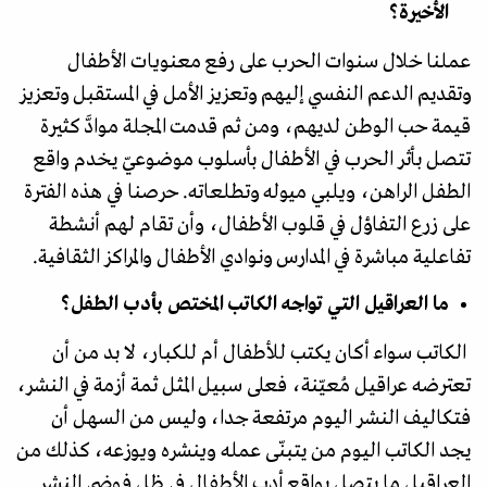
الأخيرة؟
عملنا خلال سنوات الحرب على رفع معنويات الأطفال
وتقديم الدعم النفسي إليهم وتعزيز الأمل في المستقبل وتعزيز
قيمة حب الوطن لديهم، ومن ثم قدمت المجلة موادَّ كثيرة
تتصل بأثر الحرب في الأطفال بأسلوب موضوعيّ يخدم واقع
الطفل الراهن، ويلبي ميوله وتطلعاته. حرصنا في هذه الفترة
على زرع التفاؤل في قلوب الأطفال، وأن تقام لهم أنشطة
تفاعلية مباشرة في المدارس ونوادي الأطفال والمراكز الثقافية.
ما العراقيل التي تواجه الكاتب المختص بأدب الطفل؟
الكاتب سواء أكان يكتب للأطفال أم للكبار، لا بد من أن
تعترضه عراقيل مُعيّنة، فعلى سبيل المثل ثمة أزمة في النشر،
فتكاليف النشر اليوم مرتفعة جدا، وليس من السهل أن
يجد الكاتب اليوم من يتبنّى عمله وينشره ويوزعه، كذلك من
العراقيل ما يتصل بواقع أدب الأطفال في ظل فوضى النشر