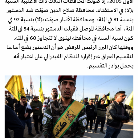
الأول 2005، إذ صوّتت المحافظات الثلاث ذات الأغلبية السنية
بـ(لا) في الاستفتاء. محافظة صلاح الدين صوّتت ضد الدستور
بنسبة 81 في المئة، ومحافظة الأنبار صوتت بـ(لا) بنسبة 97 في
المئة، أما محافظة الموصل فقبلت الدستور بنسبة 54 في المئة
كون نسبة السنة في محافظة نينوى لا تتجاوز 60 في المئة.
ووقتها كان المبرر الرئيس للرفض هو أن الدستور يضع أساسا
لتقسيم العراق عبر إقراره للنظام الفيدرالي على اعتبار أنه
يحمل بوادر التقسيم.