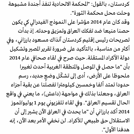
كردستان، بالقول: "المحكمة الاتحادية تنفذ أجندة مشبوهة
وحلت محل محكمة الثورة".
وقد كان عام 2014 مؤشرا على النموذج الفيدرالي كي يكون
حصنا منيعا ضد تفكك العراق وتمزيق وحدته. إذ بدأت
تصريحات رئيس إقليم كردستان آنذاك مسعود بارزاني، وفي
أكثر من مناسبة، بالتأكيد على ضرورة تقرير المصير وتشكيل
دولة الأكراد المستقلة. حيث صرح في لقاء صحافي عام 2014
بأن "ما حصل في الموصل والمنطقة الغربية أحدث تغييرا
ملحوظا على الأرض، أدى إلى تشكّل وضعٍ جديد، رسم
حدودا تمتد ألفا وخمسين كيلومترا تفصلنا عن بقية أجزاء
العراق، وجعلنا بذلك في مواجهة (داعش)، ما يعني في واقع
الحال تقسيم العراق". وفي لقاء تلفزيوني يوم 1 يوليو/تموز
2014 أكد بارزاني أن "ما يحدث في العراق الآن يشير إلى أن
الاستقلال حق طبيعي للأكراد. لن نخفي الأمر بعد الآن، إنه
هدفنا الأول".