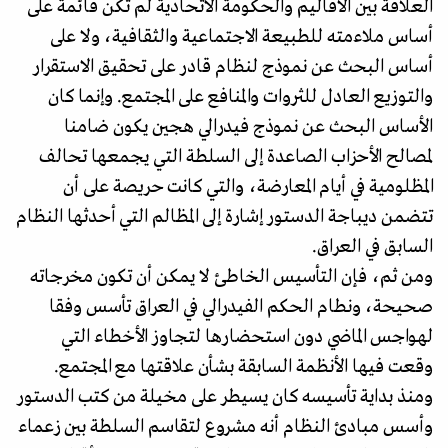
العلاقة بين الأقاليم والحكومة الاتحادية لم تكن قائمة على
أساس ملاءمته للطبيعة الاجتماعية والثقافية، ولا على
أساس البحث عن نموذج لنظام قادر على تحقيق الاستقرار
والتوزيع العادل للثروات والمنافع على المجتمع. وإنما كان
الأساس البحث عن نموذج فيدرالي هجين يكون ضامنا
لمصالح الأحزاب الصاعدة إلى السلطة التي يجمعها تحالف
المظلومية في أيام المعارضة، والتي كانت حريصة على أن
تتضمن ديباجة الدستور إشارة إلى المظالم التي أحدثها النظام
السابق في العراق.
ومن ثم، فإن التأسيس الخاطئ لا يمكن أن تكون مخرجاته
صحيحة، ونطام الحكم الفيدرالي في العراق تأسس وفقا
لهواجس الماضي دون استحضارها لتجاوز الأخطاء التي
وقعت فيها الأنظمة السابقة بشأن علاقتها مع المجتمع.
ومنذ بداية تأسيسه كان يسيطر على مخيلة من كتب الدستور
وأسس مبادئ النظام أنه مشروع لتقاسم السلطة بين زعماء