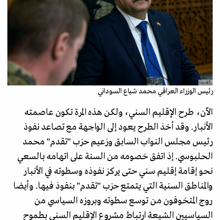
أ ف ب
رئيس الوزراء العراقي محمد شياع السوداني
الآن، طرح الإقليم السني، ولكن هذه المرة تكون عاصمته
الأنبار. وقد أخذ الطرح يعود إلى الواجهة مع تصاعد نفوذ
رئيس مجلس النواب السابق وزعيم حزب "تقدم" محمد
الحلبوسي. إذ اتفق خصومه من السنة على اتهامه بالسعي
نحو إقامة إقليم سني حتى يركز نفوذه وسطوته في الأنبار
والمناطق السنية التي يتمتع حزب "تقدم" بنفوذ فيها. وأيضا
روج المتخوفون من توسع سطوته وبروزه السياسي من
السياسيين الشيعة ارتباط مشروع الإقليم السني بطموح