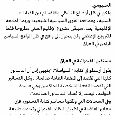
الحلبوسي.
ولكن في ظل أوضاع التشظي والانقسام بين القيادات
السنية، وممانعة القوى السياسية الشيعية، وربما الممانعة
الإقليمية أيضا. سيبقى مشروع الإقليم السني مطروحا فقط
للترويج الإعلامي ولن يتحول إلى واقع في ظل الواقع السياسي
الراهن في العراق.
مستقبل الفيدرالية في العراق
يقول أرسطو في كتابه "السياسة": "بديهي إذن أن الدساتير
كلها التي تقصد إلى المنفعة العامة صالحة... وكل الدساتير
التي تقصد المنفعة الشخصية للحاكمين وهي فاسدة
القواعد، ليست إلا فسادا للدساتير الصالحة".
وفي السجالات التي وثقتها محاضر كتابة الدستور، فإن
معايير المفاضلة في تطبيق النظام الفيدرالي وتحديد طبيعة