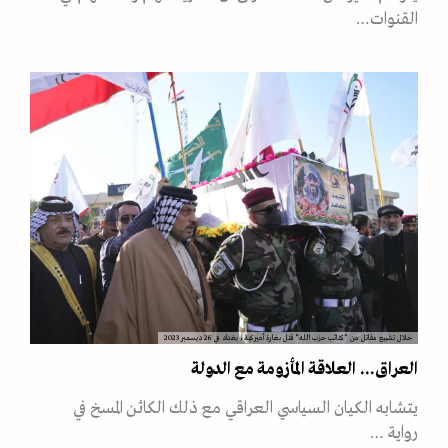
القنوات…
خلال تشييع مقاتل من "كتائب حزب الله" قتل بغارة أميركية، بغداد في 26 ديسمبر 2023
العراق... العلاقة المأزومة مع الدولة
يتشابه الكيان السياسي العراقي مع ذلك الكائن المسخ في
رواية …