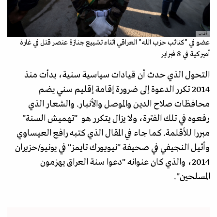
أ ف ب
عضو في "كتائب حزب الله" العراقي أثناء تشييع جنازة عنصر قتل في غارة
أميركية في 8 فبراير
التحول الذي حدث أن قيادات سياسية سنية، بدأت منذ
2014 تكرر الدعوة إلى ضرورة إقامة إقليم سني يضم
محافظات صلاح الدين والموصل والأنبار. والشعار الذي
رفعوه في تلك الفترة، ولا يزال يتكرر هو "تهميش السنة"
مبررا للأقلمة. كما جاء في المقال الذي كتبه رافع العيساوي
وأثيل النجيفي في صحيفة "نيويورك تايمز" في يونيو/حزيران
2014، والذي كان عنوانه "دعوا سنة العراق يهزمون
المسلحين".