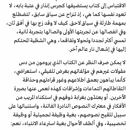
الاقتباس إلى كتاب يستضيفها كجرس إنذار في عتبة بابه، لا
تعود نفسها كما هي، إذ تنزاح عن سياق سابق، لتضطلع
بمهمة طارئة في سياق لاحق. كيف لا وقد زج بها في أفق ثان،
وفي انفصالها عن تجربتها الأولى واتصالها بتجربة ثانية،
تمسي أكثر تجددا وتحولا وتفاقما، وهي الشظية المحتكم
إليها في إشعال نار عالم آخر.
لا يمكن صرف النظر عن الكتاب الذي يرومون من دس
مقولات غيرهم في مؤلفاتهم بغرض تلفيقي، استعراضي،
كأنما يباهون بعمق اطلاعهم وغور قراءتهم وحذاقة
التقاطاتهم التماعات وإشراقات كهذه تعمى عنها بصيرة
الآخرين. أو يعتدّون بغرابة ذوقهم في استكناه المريب من
الأفكار في معترك النصوص النادرة الفاتنة، واستنباتها على
سبيل تلقيح نصوصهم، بغية وظيفة تجميلية أو وظيفة
تخصيبية، وفي ألطف الأحوال بغية استرعاء الانتباه، نعم: