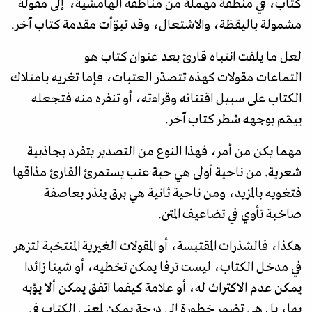
كتاب، في منطقة مهملة من مناطقه الهامشية، إلى مقولة
مشمولة باليقظة، والاشتعال، وقد تبوّأت مقدمة كتاب آخر.
لعل ما يلفت انتباه قارئ بعد عنوان كتاب هو
التماعات مقولات كهذه تتصدّر العتبات، فإما تغريه بامتلاك
الكتاب على سبيل اقتنائه وقراءته، أو تنفره منه فتجعله
ييمّم بوجهه شطر كتاب آخر.
مهما يكن من أمر، فهذا النوع من التصدير يتفرد بجاذبية
شعرية. من ناحية أولى هي حبة عنب يستمرئ القارئ مذاقها
فتغويه بالمزيد، ومن ناحية ثانية هي برق ينذر بعاصفة
صاخبة تأوي في تضاعيف المتن.
هكذا، فالشذرات المقتبسة، أو المقولات الغيرية المنتخبة لتزهر
في مدخل الكتاب، ليست ترفا يمكن تخطيه، أو شيئا زائدا
يمكن عدم الاكتراث له، أو علامة كيفما اتفق يمكن ألا يؤبه
بها، بل هي تضمر خطورة إلى درجة يمكن لمعنى الكتاب في