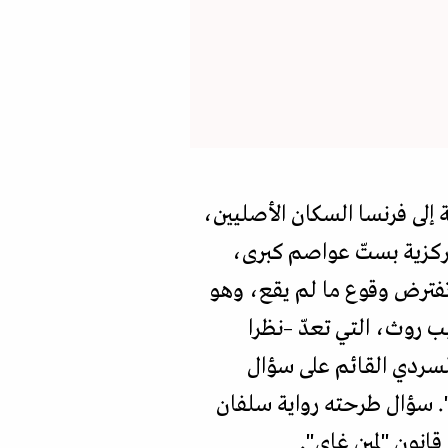
ة إلى فرنسا السكان الأصليين،
مركزية بستّ عواصم كبرى،
 تفترض وقوع ما لم يقع، وهو
ب روث، التي تعدّ –نظرا
 السردي القائم على سؤال
؟". سؤال طرحته رواية سلفان
انون "لمين غاي".