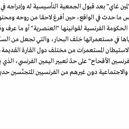
"لمين غاي" بعد قبول الجمعية التأسيسية له وإدراجه في
 ما حدث في الواقع، حين أفرغ لاحقا من روحه ومحتوا
الحكومة الفرنسية لقوانينها "العنصرية" أو ما عرف وقت
ياها في مستعمراتها خلف البحار، والتي تجعل من السك
ن لاستيطان المستعمرات من مختلف دول القارة القديم
نسين الأقحاح" على حدّ تعبير اليمين الفرنسي، الذي ي
لاجتماعية دون غيرهم من الفرنسيين المتجنّسين حديث