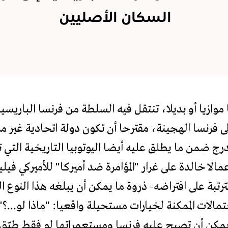
السكان الأصليين
 موازيا أو بديلا، تنتقل فيه السلطة من فرنسا الباريسي
لى فرنسا الهجينة، مقترحا أن تكون دولة اتحادية غير 
درج ضمن ما يطلق عليه أيضا اليوتوبيا التاريخية التي
لا خالدة على غرار "المؤامرة ضد أميركا" للأميركي فيلي
مترتبة على افتراضه- ذروة ما يمكن أن يبلغه هذا النوع
حتمالات الممكنة لخيارات مستحيلة واقعيا: "ماذا لو...
 يمكن أن تصبح عليه فرنسا ومستعمراتها لو فقط طبّق ق