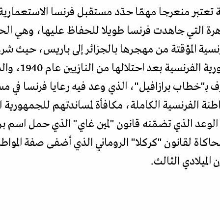
ية تعتبر منعرجا مهمّا حدّد مستقبل فرنسا الاستعماري
رة التي جاهدت فرنسا طويلا للحفاظ عليها، وهي الحق
نسية المؤقتة من مهجرها بالجزائر إلى باريس، حيث شرع
المتعلّق باستعادة
 بـ"خطاب برازافيل"، الذي وعد فيه رعايا فرنسا في مس
طنة الفرنسية الكاملة، مكافأة لمساندتهم للجمهورية ال
كاة لقانون "كركلا" الروماني الذي أضفى صفة المواطن
 الميلادي الثالث.