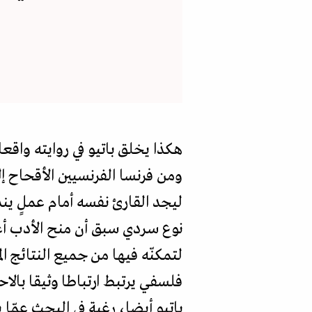
هكذا يخلق باتيو في روايته واقعا
ومن فرنسا الفرنسيين الأقحاح إ
ليجد القارئ نفسه أمام عملٍ ين
نوع سردي سبق أن منح الأدب أعما
لتمكنّه فيها من جميع النتائج ال
فلسفي يرتبط ارتباطا وثيقا بالا
باتيو أيضا، رغبة في البحث عمّا