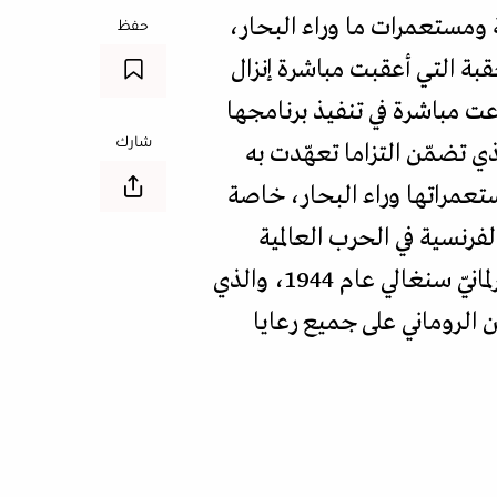
ة ومستعمرات ما وراء البحار،
حفظ
بة التي أعقبت مباشرة إنزال
ت مباشرة في تنفيذ برنامجها
شارك
 شرعية الجمهورية الفرنسية بعد احتلالها من النازيين عام 1940، والذي تضمّن التزاما تعهّدت به
تعمراتها وراء البحار، خاصة
فرنسية في الحرب العالمية
الثانية ضد القوات الألمانية، وهو الوعد الذي تضمّنه قانون "لمين غاي" الذي حمل اسم برلمانيّ سنغالي عام 1944، والذي
 الروماني على جميع رعايا