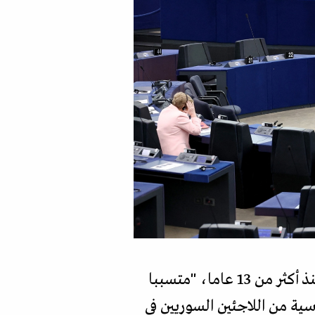
وجاء في الرسالة الوزارية، التي حصلت "المجلة" على نصها، أن الصراع السوري يستمر منذ أكثر من 13 عاما، "متسببا
سية من اللاجئين السوريين في