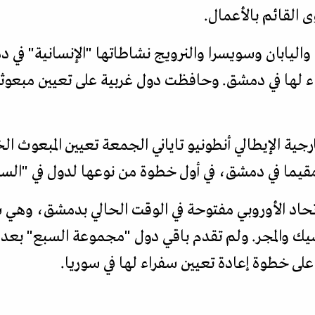
القائم بالأعمال.
 واليابان وسويسرا والنرويج نشاطاتها "الإنسانية" في
ء لها في دمشق. وحافظت دول غربية على تعيين مبعوثين
جية الإيطالي أنطونيو تاياني الجمعة تعيين المبعوث الخ
مقيما في دمشق، في أول خطوة من نوعها لدول في "السبع
اد الأوروبي مفتوحة في الوقت الحالي بدمشق، وهي سف
ك والمجر. ولم تقدم باقي دول "مجموعة السبع" بعد، و
، على خطوة إعادة تعيين سفراء لها في سوريا.