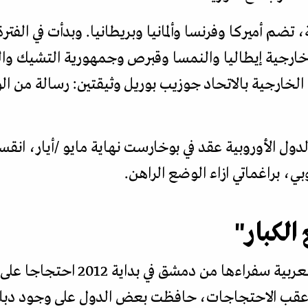
 تضم أميركا وفرنسا وألمانيا وبريطانيا. وبدأت في الفترة
ء خارجية إيطاليا والنمسا وقبرص وجمهورية التشيك وال
خارجية بالاتحاد جوزيب بوريل وثيقتين: رسالة من الوزر
دول الأوروبية عقد في بوخارست نهاية مايو /أيار، انقسا
ي، براغماتي ازاء الوضع الراهن.
الكبار"
ومنذ استدعاء الدول الغربية والعربية س
 عقب الاحتجاجات، حافظت بعض الدول على وجود دبلو