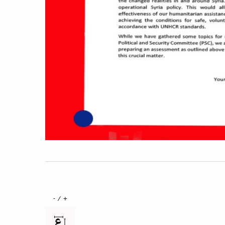
+ / -