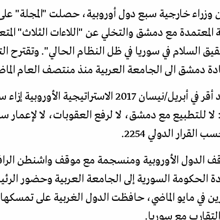
 وزراء خارجية سبع دول أوروبية، حصلت "المجلة" عل
ة المعتمدة مع دمشق والتخلي عن "اللاءات الثلاث" المت
حقيق السلام في سوريا في ظل النظام الحالي". وتقترح ال
دة دمشق الى الجامعة العربية منذ منتصف العام الماض
وكان مجلس الاتحاد الأوروبي قد أقر في أبريل/نيسان 2017 ال
لا للتطبيع مع دمشق، لا لرفع العقوبات، لا لإعمار سو
قرار الدولي 2254.
وقف الدول الأوروبية ومنسجمة مع موقف واشنطن الرا
 الحكومة السورية إلى الجامعة العربية وحضور الرئيس
 مايو/أيار 2023 والبحرين في مايو الماضي، حافظت الدول الغربية على ت
لتقارب مع سوريا.