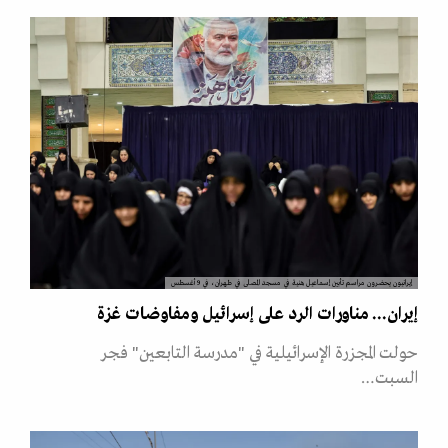
إيرانيون يحضرون مراسم تأبين إسماعيل هنية في مسجد المصلى في طهران، في 9 أغسطس
إيران... مناورات الرد على إسرائيل ومفاوضات غزة
حولت المجزرة الإسرائيلية في "مدرسة التابعين" فجر
السبت…