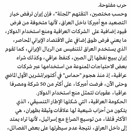
حرب مفتوحة.
وحسب مختصين، التقتهم "المجلة"، فإن إيران ترفض خيار
التصعيد مع أميركا داخل العراق، لأنها متخوفة من فرض
قيود إضافية على الشركات العراقية ومنع استخدام الدولار،
ما يعني فرض طوق إضافي على الاقتصاد الإيراني المحاصر،
الذي يستخدم العراق للتنفيس عن الريال الإيراني، كما تقوم
إيران ببيع نفطها إلى الصين، كنفط عراقي، وكذلك شراء
بعض الاحتياجات الممنوعة من استخدامها عبر شركات
عراقية، إذ منذ هجوم "حماس" في أكتوبر/تشرين الأول الماضي
وحتى الآن، فرضت أميركا، على أكثر من 50 شركة ومصرفا
عراقيا، عقوبات تتمثل منع استخدام الدولار.
الحكومة العراقية، التي شكلها الإطار التنسيقي، الذي
يتكون من أحزاب شيعية لها علاقات وثيقة بطهران، هي
الأكثر قلقا، من توسيع الصراع مع إسرائيل، لأنها تراه يمتد
إلى داخل العراق، نتيجة عدم سيطرتها على بعض الفصائل،