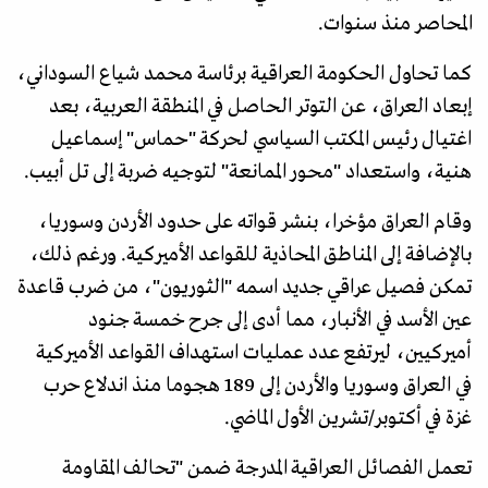
المحاصر منذ سنوات.
كما تحاول الحكومة العراقية برئاسة محمد شياع السوداني،
إبعاد العراق، عن التوتر الحاصل في المنطقة العربية، بعد
اغتيال رئيس المكتب السياسي لحركة "حماس" إسماعيل
هنية، واستعداد "محور الممانعة" لتوجيه ضربة إلى تل أبيب.
وقام العراق مؤخرا، بنشر قواته على حدود الأردن وسوريا،
بالإضافة إلى المناطق المحاذية للقواعد الأميركية. ورغم ذلك،
تمكن فصيل عراقي جديد اسمه "الثوريون"، من ضرب قاعدة
عين الأسد في الأنبار، مما أدى إلى جرح خمسة جنود
أميركيين، ليرتفع عدد عمليات استهداف القواعد الأميركية
في العراق وسوريا والأردن إلى 189 هجوما منذ اندلاع حرب
غزة في أكتوبر/تشرين الأول الماضي.
تعمل الفصائل العراقية المدرجة ضمن "تحالف المقاومة