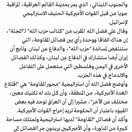
والجنوب اللبناني، الذي يمر بمدينة القائم العراقية، المراقبة
جويا من قبل القوات الأميركية الحليف الاستراتيجي
لإسرائيل.
وقال علي فضل الله المقرب من "كتائب حزب الله" لـ"المجلة"،
إن هناك اتفاقا ووحدة رأي بين فصائل المقاومة، التي
ستنتفض لمساندة "حزب الله"، والدفاع عن لبنان. وتابع أن
إيران أيضا ستشارك في الدفاع عن لبنان، وكذلك الفصائل
الأخرى في اليمن وفلسطين التي ستعمل على التفاعل
والاندماج في هذه الحرب.
وأوضح فضل الله أن استراتيجية "محور المقاومة" هي "اقتلاع
الغدة الأميركية، من المنطقة، وأن كل بلد له تكتيك معين،
مختلف عن الآخر"، مشيرا إلى أن العراق توجد فيه بعض
القيود باعتبار أن الحكومة تريد إخراج القوات الأميركية.
وأكد أن فصائل "المقاومة" لديها استراتيجية وتمتلك مساحة
كبيرة من المناورة، وأن الأميركيين يريدون جر الفصائل إلى