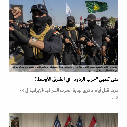
عناصر من &quot;الحشد الشعبي&quot; يشاركون في مأتم قتلى من &quot;كتائب حزب الله&quot; سقطوا جراء ضربات أميركية
في منطقة بابل العراقية في 31 يوليو
متى تنتهي "حرب الردود" في الشرق الأوسط؟
مرت قبل أيام ذكرى نهاية الحرب العراقية-الإيرانية في 8-
8…