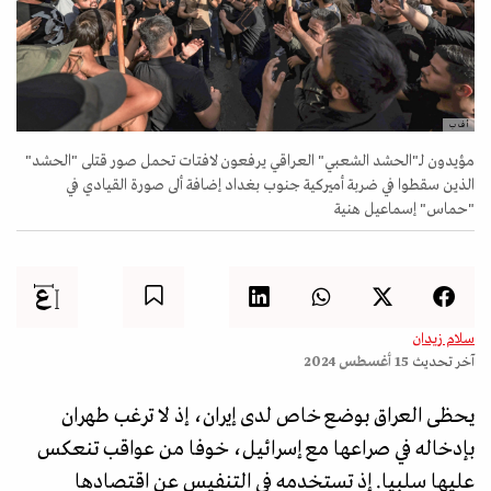
أ ف ب
مؤيدون لـ"الحشد الشعبي" العراقي يرفعون لافتات تحمل صور قتلى "الحشد"
الذين سقطوا في ضربة أميركية جنوب بغداد إضافة ألى صورة القيادي في
"حماس" إسماعيل هنية
سلام زيدان
آخر تحديث
15 أغسطس 2024
يحظى العراق بوضع خاص لدى إيران، إذ لا ترغب طهران
بإدخاله في صراعها مع إسرائيل، خوفا من عواقب تنعكس
عليها سلبيا. إذ تستخدمه في التنفيس عن اقتصادها