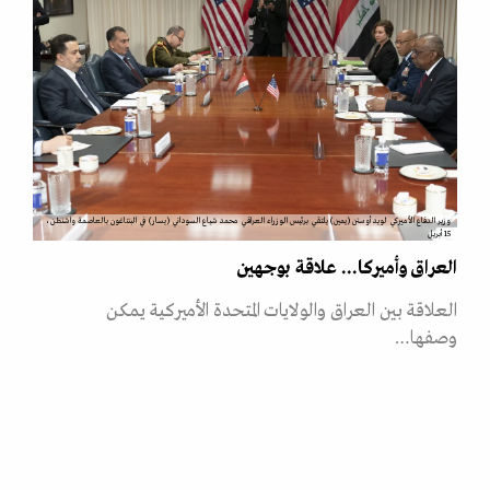
وزير الدفاع الأميركي لويد أوستن (يمين) يلتقي برئيس الوزراء العراقي محمد شياع السوداني (يسار) في البنتاغون بالعاصمة واشنطن،
15 أبريل
العراق وأميركا... علاقة بوجهين
العلاقة بين العراق والولايات المتحدة الأميركية يمكن
وصفها…