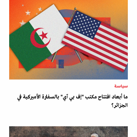
سياسة
ما أبعاد افتتاح مكتب "إف بي آي" بالسفارة الأميركية في
الجزائر؟