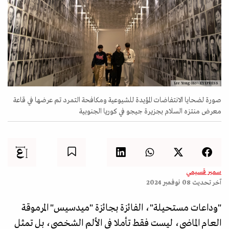
Lee Yong-Ho - EYEPRESS
صورة لضحايا الانتفاضات المؤيدة للشيوعية ومكافحة التمرد تم عرضها في قاعة
معرض منتزه السلام بجزيرة جيجو في كوريا الجنوبية
سمير قسيمي
آخر تحديث
08 نوفمبر 2024
"وداعات مستحيلة"، الفائزة بجائزة "ميدسيس" المرموقة
العام الماضي، ليست فقط تأملا في الألم الشخصي، بل تمثل