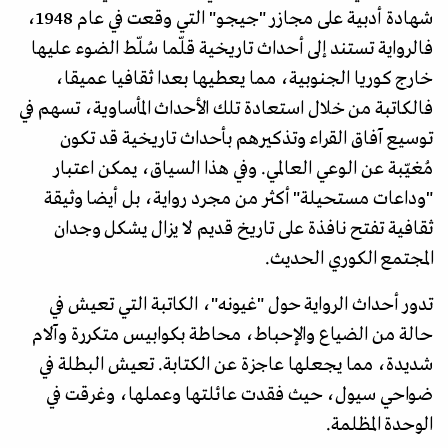
شهادة أدبية على مجازر "جيجو" التي وقعت في عام 1948،
فالرواية تستند إلى أحداث تاريخية قلّما سُلّط الضوء عليها
خارج كوريا الجنوبية، مما يعطيها بعدا ثقافيا عميقا،
فالكاتبة من خلال استعادة تلك الأحداث المأساوية، تسهم في
توسيع آفاق القراء وتذكيرهم بأحداث تاريخية قد تكون
مُغيّبة عن الوعي العالمي. وفي هذا السياق، يمكن اعتبار
"وداعات مستحيلة" أكثر من مجرد رواية، بل أيضا وثيقة
ثقافية تفتح نافذة على تاريخ قديم لا يزال يشكل وجدان
المجتمع الكوري الحديث.
تدور أحداث الرواية حول "غيونه"، الكاتبة التي تعيش في
حالة من الضياع والإحباط، محاطة بكوابيس متكررة وآلام
شديدة، مما يجعلها عاجزة عن الكتابة. تعيش البطلة في
ضواحي سيول، حيث فقدت عائلتها وعملها، وغرقت في
الوحدة المظلمة.