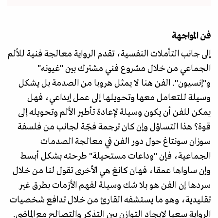
فن المواجهة
إلى جانب التأملات النفسية، تقدم الرواية معالجة فنية للألم
الجماعي من خلال مشروع فني مشترك بين "غيونه"
و"إنسيون". الفن هنا لا يمثل هروبا من الصدمة بل يشكل
وسيلة للتعامل معها وتحويلها إلى عمل إبداعي، فهل
يمكن للفن أن يكون وسيلة لإعادة تأطير الألم وتحويله إلى
قوة؟ هذا التساؤل وإن كان ترجمة فجّة لجانب من فلسفة
سوزان سونتاغ حول دور الفن في معالجة الصدمات
الجماعية، فإن "وداعات مستحيلة" طرحته بشكل أبسط
وإن ساواها عمقا، فهان كانغ هي الأخرى تقول لنا من خلال
سردها إن الفن هو بلا شك وسيلة لفهم الأزمات بطرق غير
تقليدية، وهو ما يستشفه القارئ من خلال تدافع شخصيات
الرواية سعيا لإيجاد التوازن بين التذكر والتصالح مع الماضي.