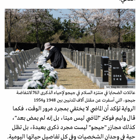
Lee Yong-Ho - EYEPRESS
عائلات الضحايا في منتزه السلام في جيجو لإحياء الذكرى الـ76 لانتفاضة
جيجو، التي أسفرت عن مقتل آلاف المدنيين بين 1948 و1954
الرواية تؤكد أن الماضي لا يختفي بمجرد مرور الوقت، فكما
قال وليم فوكنر "الماضي ليس ميتا، بل إنه لم يمض بعد"،
كذلك مجازر "جيجو" ليست مجرد ذكرى بعيدة، بل تظل
حية في وجدان الشخصيات وفي كل تفاصيل حياتها اليومية.