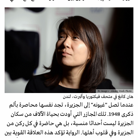
PA Images - Alamy Stock Photo
هان كانغ في متحف فيكتوريا وألبرت، لندن
عندما تصل "غيونه" إلى الجزيرة، تجد نفسها محاصرة بألم
ذكرى 1948. تلك المجازر التي أودت بحياة الآلاف من سكان
الجزيرة ليست أحداثا منسية، بل هي حاضرة في كل ركن من
الجزيرة وفي قلوب أهلها. الرواية تؤكد هذه العلاقة القوية بين