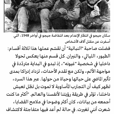
Universal History Archive/Universal Images Group - Getty Images
سكان جيجو في انتظار الإعدام بعد انتفاضة جيجو في أواخر 1948، التي
أسفرت عن مقتل آلاف الأشخاص
فضلت صاحبة "النباتية" أن تقسّم عملها هذا ثلاثة أقسام:
الطيور، الليالي، والنيران. كل قسم منها يعكس تحولا
داخليا في شخصية "غيونه"، إذ تبدو في البداية متردّدة في
مواجهة الألم، ولكن مع تقدم الأحداث، تزداد إدراكا بمدى
تأثير الماضي على حياتها وحياة من حولها. عبر هذا السرد،
تظهر كيف أن التجارب المأساوية لا تموت بل تظل تعيش
داخلنا، تؤثر في طريقة رؤيتنا لأنفسنا والعالم. "أكثر ما كنت
أجمعه من بيانات، كان أكثر وضوحا في ملامح القضايا،
شعرت أنني تغيرت. في حالة لم أعد فيها متفاجئة لاكتشاف