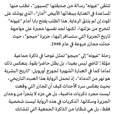
تتلقى "غيونه" رسالة من صديقتها "إنسيون"، تطلب منها
المساعدة في العناية بببغائها الأبيض "أمار"، الذي يوشك على
الموت إن لم يتلقَ الرعاية. هذا الطلب يفتح بابا أمام "غيونه"
لتخرج من عزلتها، لكنها تجد نفسها مجبرة على مواجهة
تاريخ الجزيرة التي ستسافر إليها، جزيرة "جيجو"، حيث
حدثت مجازر مروعة في عام 1948.
رحلة "غيونه" إلى "جيجو" تمثل غوصا في ذاكرة جماعية
مؤلمة؛ الماضي ليس بعيدا، بل يظل حاضرا بقوة. ينعكس ذلك
تماما كما في العبارة الشهيرة لجورج أورويل: "تاريخ البشرية
هو نهر من الدماء"، إذ تحمل الرواية هذا العبء التاريخي،
بحيث يعكس سرد الأحداث كيف أن المجازر التي وقعت
ليست مجرد ذكريات ماضية، بل هي جزء لا يتجزأ من وجدان
الجزيرة وسكانها. الذكريات في هذه الرواية ليست شخصية
فقط، بل هي شظايا من الذاكرة الجمعية التي تتشابك