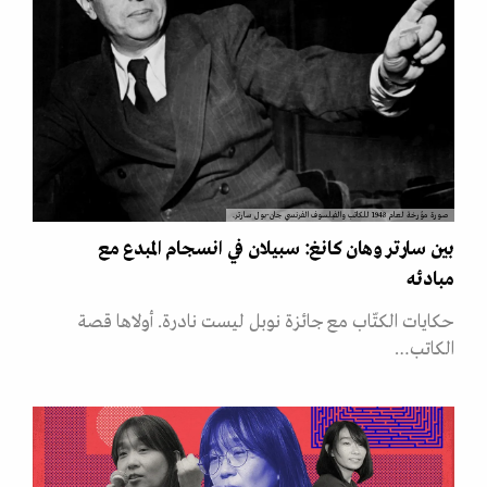
صورة مؤرخة لعام 1948 للكاتب والفيلسوف الفرنسي جان-بول سارتر.
بين سارتر وهان كانغ: سبيلان في انسجام المبدع مع
مبادئه
حكايات الكتّاب مع جائزة نوبل ليست نادرة. أولاها قصة
الكاتب…