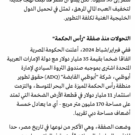
مصر إلى 30 مليونا. لكن يبدو أن مصر قد تبنت نهجا جديدا
لتخفيف العبء المالي المرهق، تمثل في تحميل الدول
الخليجية الغنية تكلفة التطوير.
التحولات منذ صفقة "رأس الحكمة"
ففي فبراير/شباط 2024، أعلنت الحكومة المصرية
اتفاقا ضخما بقيمة 35 مليار دولار مع دولة الإمارات العربية
المتحدة اشترى بموجبه صندوق الثروة السيادي لإمارة
أبوظبي، شركة "أبوظبي القابضة" (ADQ) حقوق تطوير
منطقة رأس الحكمة المميزة على البحر المتوسط​، والتزمت
استثمار 11 مليار دولار في قطعة الأرض الضخمة التي تمتد
على مساحة 170 مليون متر مربع - أي ما يعادل خمسة
أضعاف مساحة دبي تقريبا.
وضعت الصفقة، وهي الأكبر من نوعها في تاريخ مصر، حدا