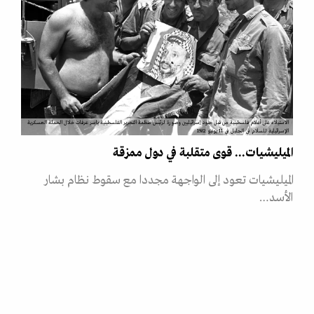
الاستيلاء على أعلام فلسطينية من قبل جنود إسرائيليين وصورة لرئيس منظمة التحرير الفلسطينية ياسر عرفات خلال الحملة العسكرية
الإسرائيلية للسلام في الجليل في 11 يونيو 1982
الميليشيات... قوى متقلبة في دول ممزقة
الميليشيات تعود إلى الواجهة مجددا مع سقوط نظام بشار
الأسد…