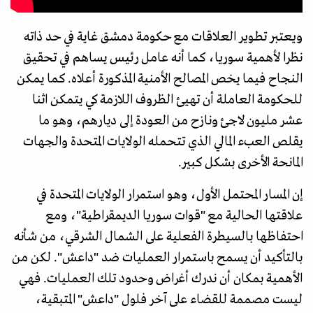
ويعتبر تطوير العلاقات مع حكومة دمشق غاية في حد ذاته
نظرا لأهمية سوريا، كما أنه عامل رئيس يساهم في تحقيق
النجاح فيما يخص المصالح الأمنية المذكورة أعلاه. كما يمكن
للحكومة العاملة أن تهيئ الظروف اللازمة كي يتمكن اثنا
عشر مليون لاجئ ونازح من العودة إلى ديارهم، وهو ما
يقلص العبء المالي الذي تتحمله الولايات المتحدة والجهات
المانحة الأخرى بشكل كبير.
إن المسار المحتمل الأول، وهو استمرار الولايات المتحدة في
علاقتها الحالية مع "قوات سوريا الديمقراطية"، ومع
احتفاظها بالسيطرة الفعلية على الشمال الشرقي، من شأنه
بالتأكيد أن يسمح باستمرار العمليات ضد "داعش". لكن من
الأهمية بمكان أن ندرك أغراض وحدود تلك العمليات. فهي
ليست مصممة للقضاء على آخر فلول "داعش" المتبقية،