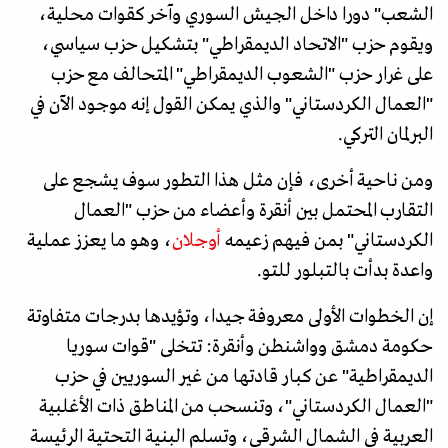
الشعب" دورا داخل الجيش السوري وآخر كقوات محلية،
ويقوم حزب "الاتحاد الديمقراطي" بتشكيل حزب سياسي،
على غرار حزب "الشعوب الديمقراطي" المتحالف مع حزب
"العمال الكردستاني" والذي يمكن القول إنه موجود الآن في
البرلمان التركي.
ومن ناحية أخرى، فإن مثل هذا التطور سوف يشجع على
التقارب المحتمل بين أنقرة وأعضاء من حزب "العمال
الكردستاني" بمن فيهم زعيمه
أوجلان
، وهو ما يعزز عملية
واعدة بدأت بالتبلور للتو.
إن الخطوات الأولى معروفة جيدا، وتؤيدها بدرجات متفاوتة
حكومة دمشق وواشنطن وأنقرة: تتخلى "قوات سوريا
الديمقراطية" عن كبار قادتها من غير السوريين في حزب
"العمال الكردستاني"، وتنسحب من المناطق ذات الأغلبية
العربية في الشمال الشرقي، وتسلم البنية التحتية الرئيسة