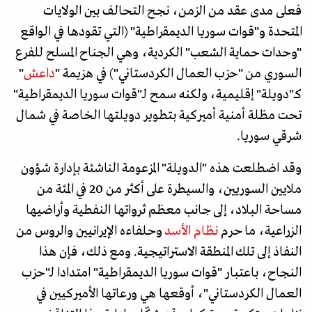
فعلى مدى عقد من الزمن، نجح التحالف بين الولايات
المتحدة و"قوات سوريا الديمقراطية" (التي تقودها في الواقع
"وحدات حماية الشعب" الكردية، وهي الجناح المسلح للفرع
السوري من "حزب العمال الكردستاني") في هزيمة "
داعش
"
كـ"دويلة" إقليمية، ولكنه سمح لـ"قوات سوريا الديمقراطية"
تحت مظلة أمنية أميركية بتطوير دويلتها الخاصة في شمال
شرقي سوريا.
وقد اضطلعت هذه "الدويلة" المزعومة الناشئة بإدارة شؤون
ملايين السوريين، والسيطرة على أكثر من 20 في المئة من
مساحة البلاد، إلى جانب معظم ثرواتها النفطية وأراضيها
الزراعية، ما حرم
نظام الأسد
وحلفاءه الإيرانيين والروس من
النفاذ إلى تلك المنطقة الاستراتيجية. ومع ذلك، فإن هذا
النجاح، باعتبار "قوات سوريا الديمقراطية" امتدادا لـ"حزب
العمال الكردستاني"، أوقعها هي ورعاتها الأميركيين في