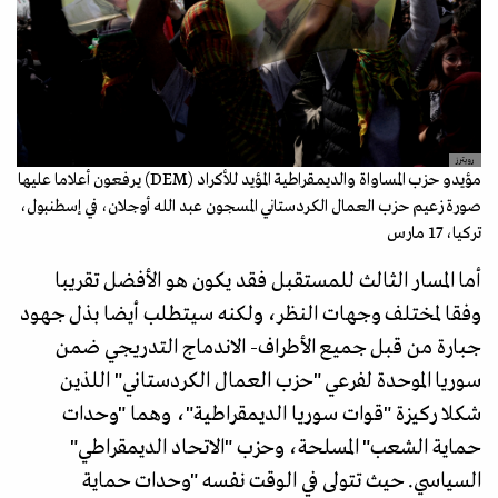
رويترز
مؤيدو حزب المساواة والديمقراطية المؤيد للأكراد (DEM) يرفعون أعلاما عليها
صورة زعيم حزب العمال الكردستاني المسجون عبد الله أوجلان، في إسطنبول،
تركيا، 17 مارس
أما المسار الثالث للمستقبل فقد يكون هو الأفضل تقريبا
وفقا لمختلف وجهات النظر، ولكنه سيتطلب أيضا بذل جهود
جبارة من قبل جميع الأطراف- الاندماج التدريجي ضمن
سوريا الموحدة لفرعي "حزب العمال الكردستاني" اللذين
شكلا ركيزة "قوات سوريا الديمقراطية"، وهما "وحدات
حماية الشعب" المسلحة، وحزب "الاتحاد الديمقراطي"
السياسي. حيث تتولى في الوقت نفسه "وحدات حماية