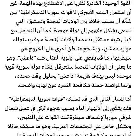
القوة الوحيدة القادرة نظريا على الاضطلاع بهذه المهمة. غير
أن استمرار الدعم الأميركي لـ"قوات سوريا الديمقراطية" من
شأنه أن يسبب خلافا بين الولايات المتحدة ودمشق، التي
تسعى بشكل مفهوم إلى دولة موحدة. كما أن التعامل مع
كيان شبه مستقل تدعمه الولايات المتحدة سوف يستهلك
موارد دمشق، ويشجع مناطق أخرى على الخروج عن
سيطرتها، ما قد يقضي على أولوية القتال ضد "داعش". وهو
ما يعني أن الولايات المتحدة ستعرقل إنشاء دولة سورية قوية
موحدة ليس بهدف هزيمة "داعش" بحلول وقت محدد،
وإنما لمواصلة حملة مكافحة التمرد دون نهاية واضحة.
أما المسار الثاني الذي قد تسلكه "قوات سوريا الديمقراطية"
فقد يفضي إلى الانهيار التام بسبب هجوم تركي في عمق شمال
شرقي سوريا لإضعاف سيطرة تلك القوات على المدنيين،
وبشكل خاص على المجتمعات العربية. وهو ما سيقف حائلا
أمام جهود مكافحة "داعش" ويجبر الولايات المتحدة على