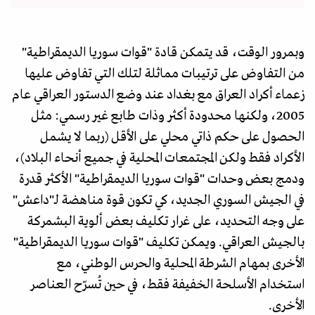
وبمرور الوقت، قد يتمكن قادة "قوات سوريا الديمقراطية"
من التفاوض على ترتيبات مماثلة لتلك التي تفاوض عليها
زعماء أكراد العراق مع بغداد عند وضع الدستور العراقي عام
2005، ولكنها محدودة أكثر وذات طابع غير رسمي: مثل
الحصول على حكم ذاتي محلي على الأقل (ربما لا يشمل
الأكراد فقط ولكن المجتمعات المحلية في جميع أنحاء البلاد)،
ودمج بعض وحدات "قوات سوريا الديمقراطية" الأكثر قدرة
في الجيش السوري الجديد، كي تكون قوة مناهضة لـ"داعش"
على وجه التحديد، على غرار تكليف بعض ألوية البشمركة
بالجيش العراقي. ويمكن تكليف "قوات سوريا الديمقراطية"
الأخرى بمهام الشرطة المحلية والحرس الوطني، مع
استخدام الأسلحة الخفيفة فقط، في حين تُسرّح العناصر
الأخرى.