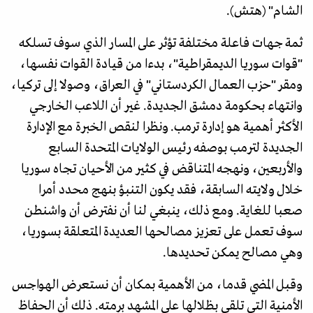
الشام" (هتش).
ثمة جهات فاعلة مختلفة تؤثر على المسار الذي سوف تسلكه
"قوات سوريا الديمقراطية"، بدءا من قيادة القوات نفسها،
ومقر "حزب العمال الكردستاني" في العراق، وصولا إلى تركيا،
وانتهاء بحكومة دمشق الجديدة. غير أن اللاعب الخارجي
الأكثر أهمية هو إدارة ترمب. ونظرا لنقص الخبرة مع الإدارة
الجديدة لترمب بوصفه رئيس الولايات المتحدة السابع
والأربعين، ونهجه المتناقض في كثير من الأحيان تجاه سوريا
خلال ولايته السابقة، فقد يكون التنبؤ بنهج محدد أمرا
صعبا للغاية. ومع ذلك، ينبغي لنا أن نفترض أن واشنطن
سوف تعمل على تعزيز مصالحها العديدة المتعلقة بسوريا،
وهي مصالح يمكن تحديدها.
وقبل المضي قدما، من الأهمية بمكان أن نستعرض الهواجس
الأمنية التي تلقي بظلالها على المشهد برمته. ذلك أن الحفاظ