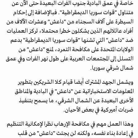
خاصة في عمق البادية جنوب الفرات البعيدة حتى الآن عن
متناول "قوات سوريا الديمقراطية". فبالإضافة إلى إحكام
السيطرة على آلاف السجناء من "داعش" وعشرات الآلاف من
أفراد عائلاتهم الذين يشكلون خطرا محتملا، تركز العمليات
ضد "داعش" التي تشنها "قوات سوريا الديمقراطية" بدعم
الولايات المتحدة على مكافحة التمرد، لمنع "داعش" من
التسلل إلى المجتمعات العربية على طول نهر الفرات وفي عمق
شمال شرقي سوريا.
ويشمل الجهد المشترك أيضا قيام كلا الشريكين بتطوير
المعلومات الاستخباراتية عن "داعش" في البادية والمناطق
الأخرى البعيدة عن الشمال الشرقي، ما يسمح بتنفيذ
ضربات أميركية في بعض الأحيان.
وهذا العمل مهم في مكافحة الإرهاب نظرا لإمكانية التنظيم
في إعادة بناء نفسه، ولكنه لن يجتث "داعش" من قلب