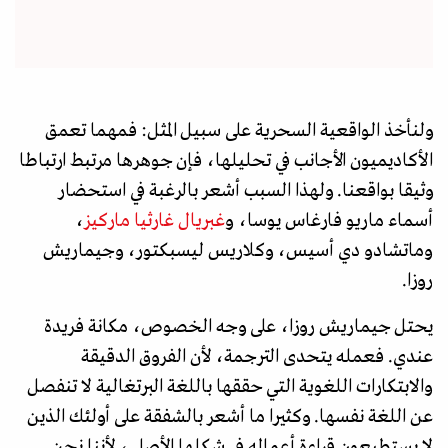
ولنأخذ الواقعية السحرية على سبيل المثل: فمهما تعمق
الأكاديميون الأجانب في تحليلها، فإن جوهرها مرتبط ارتباطا
وثيقا بواقعنا. ولهذا السبب أشعر بالرغبة في استحضار
أسماء ماريو فارغاس يوسا، و
غبريال غارثيا ماركيز
،
وماتشادو دي أسيس، وكلاريس ليسبكتور، وجيماريش
روزا.
يحتل جيماريش روزا، على وجه الخصوص، مكانة فريدة
عندي. فعمله يتحدى الترجمة، لأن الفروق الدقيقة
والابتكارات اللغوية التي حققها باللغة البرتغالية لا تنفصل
عن اللغة نفسها. وكثيرا ما أشعر بالشفقة على أولئك الذين
لا يستطيعون قراءة أعماله في شكلها الأصلي، لأننا نحن