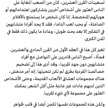
تسعينات القرن العشرين، كان من الصعب للغاية على
الناس العثور على أشخاص آخرين يتشاركون اهتماماتهم أو
هوياتهم المتخصصة. إذا كان شخص ما يستمتع بالأفلام
الصامتة، أو يحب لعب الداما، فقد لا يجد أفرادا متشابهين
في التفكير إلا بعد بحث طويل، وعادة ما يكون ذلك فقط في
المدن الكبرى.
تغير كل هذا في العقد الأول من القرن الحادي والعشرين.
فجأة، أصبح الناس قادرين على التواصل مع أفراد
متشابهين دون جهد تقريبا، وقد أدى هذا إلى تضخيم
خصائصنا الفردية بطرق لم نكن نتخيلها. إنه أمر مدهش،
هناك مجموعات لعشاق الألعاب القديمة، وحتى الأشخاص
الذين لديهم عادات غير عادية مثل أكل الشعر. يمكنك
العثور على مجموعة لأي شيء تقريبا.
ولكن هذه المجموعات نفسها تكمن أيضا في قلب ظواهر