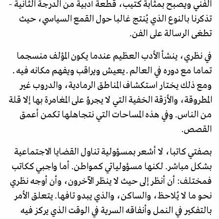
الفني ويصبح بمثابة كتيب، قطعة أدبية من الدرجة الثانية -
تذكرنا بالنوع الذي يُنتج غالبا حول القمع السياسي، حيث
تطغى الرسالة على الفن.
في نظري، ينشأ الأدب العظيم عندما يكون المؤلف منسجما
تماما مع دوره في العالم ــ يعيش ويراقب ويفهم مكانه فيه ــ
ومع ذلك يختار استكشاف المناطق الرمادية، والدروب غير
المطروقة، والأزقة الخفية التي لا يجرؤ على المغامرة بها إلا قلة
من الناس. وفي هذه المساحات التي نتجاهلها تكمن أعمق
القصص.
بصفتي كاتبا، لا أشعر بمسؤولية تناول القضايا الاجتماعية
بشكل مباشر. لكنها مسؤولياتي كمواطن. أما واجبي ككاتب
فمختلف: أن أنظر إلى حيث لا ينظر الآخرون، وأن أوجه نظري
نحو ما لا يُلاحظ، والساكن، والذي يبدو تافها. يتعلق الأمر
بالتفكير في النمل وأنفاقه السرية في الوقت الذي يركز فيه