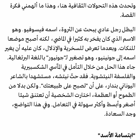
وتحدث هذه التحولات الثقافية هنا، وهذا ما ألهمني فكرة
القصة.
البطل رجل عادي يبحث عن الثروة، اسمه فيسوفيو ـ وهو
الاسم الذي كان يفخر به كثيرا في الماضي، لكنه أصبح موضعا
للنكات. وبعدما تعرض للسخرية والإذلال، كان عليه أن يغير
اسمه إلى جونينيو، وهو تصغير لـ"جونيور" باللغة البرتغالية.
جاء هذا الحل من خلال التأمل في المآسي الشكسبيرية
والفلسفة النيتشوية. فقد حثّ نيتشه، مستشهدا بالشاعر
اليوناني بندار، على أن "تصبح على طبيعتك". ولكن بدلا من
الطموح أو العظمة، اختارت الشخصية أن تعتنق شيئا
أصغر وأبسط وأكثر سهولة في التعامل. وفي هذا التواضع،
وجد السعادة.
"ابتسامة الأسد"