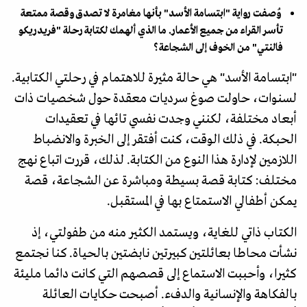
وُصفت رواية "ابتسامة الأسد" بأنها مغامرة لا تصدق وقصة ممتعة
تأسر القراء من جميع الأعمار. ما الذي ألهمك لكتابة رحلة "فريدريكو
فالنتي" من الخوف إلى الشجاعة؟
"ابتسامة الأسد" هي حالة مثيرة للاهتمام في رحلتي الكتابية.
لسنوات، حاولت صوغ سرديات معقدة حول شخصيات ذات
أبعاد مختلفة، لكنني وجدت نفسي تائها في تعقيدات
الحبكة. في ذلك الوقت، كنت أفتقر إلى الخبرة والانضباط
اللازمين لإدارة هذا النوع من الكتابة. لذلك، قررت اتباع نهج
مختلف: كتابة قصة بسيطة ومباشرة عن الشجاعة، قصة
يمكن أطفالي الاستمتاع بها في المستقبل.
الكتاب ذاتي للغاية، ويستمد الكثير منه من طفولتي، إذ
نشأت محاطا بعائلتين كبيرتين نابضتين بالحياة. كنا نجتمع
كثيرا، وأحببت الاستماع إلى قصصهم التي كانت دائما مليئة
بالفكاهة والإنسانية والدفء. أصبحت حكايات العائلة