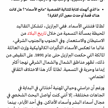
ما الذي ألهمك كتابة المتتالية القصصية "مانح الأسماء"؟ هل كانت
هناك قصة أو حدث معين أثار الفكرة؟
لطالما فتنتني الأسماء. ففي البرازيل، تتشكل التقاليد
المحيطة بمسألة التسمية من خلال
تاريخ البلاد
من
الاستيطان والاستعمار. وفي الجنوب والجنوب الشرقي،
غالبا ما تعكس الأسماء التأثيرات الكاثوليكية وإرث العائلة
المالكة التي حكمت البرازيل حتى عام 1891. على النقيض من
ذلك، تظهِر مناطق الشمال والشمال الشرقي نهجا أكثر
إبداعا وحرية في التسمية. لطالما أثار هذا الاختلاف الثقافي
اهتمامي.
ورغم أن دراستي وحياتي المهنية أخذتاني في البداية في
اتجاهات مختلفة، إلا أنني كنت أواصل البحث الشخصي في
مجال أسماء البشر وأسماء الأماكن. وفي أحد الأيام، بينما