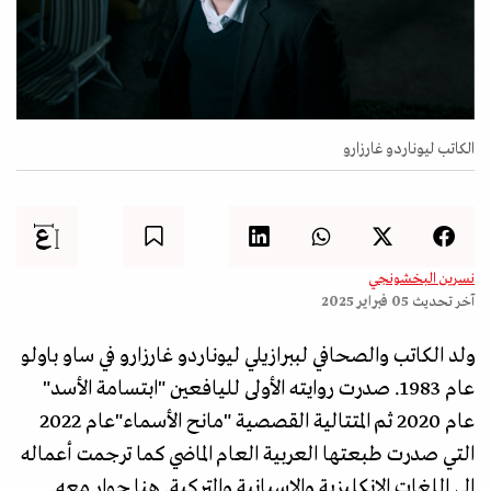
الكاتب ليوناردو غارزارو
نسرين البخشونجي
آخر تحديث
05 فبراير 2025
ولد الكاتب والصحافي لببرازيلي ليوناردو غارزارو في ساو باولو
عام 1983. صدرت روايته الأولى لليافعين "ابتسامة الأسد"
عام 2020 ثم المتتالية القصصية "مانح الأسماء"عام 2022
التي صدرت طبعتها العربية العام الماضي كما ترجمت أعماله
الى اللغات الإنكليزية والإسبانية والتركية. هنا حوار معه.