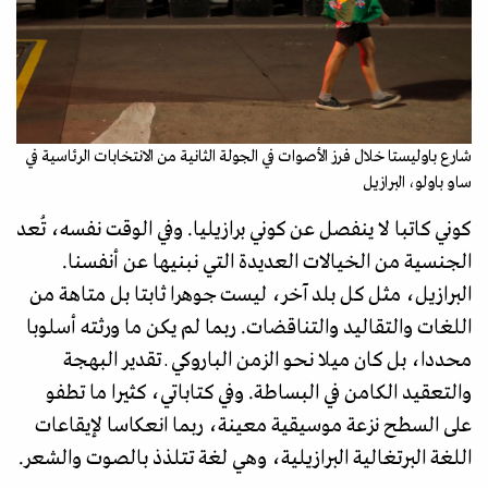
شارع باوليستا خلال فرز الأصوات في الجولة الثانية من الانتخابات الرئاسية في
ساو باولو، البرازيل
كوني كاتبا لا ينفصل عن كوني برازيليا. وفي الوقت نفسه، تُعد
الجنسية من الخيالات العديدة التي نبنيها عن أنفسنا.
البرازيل، مثل كل بلد آخر، ليست جوهرا ثابتا بل متاهة من
اللغات والتقاليد والتناقضات. ربما لم يكن ما ورثته أسلوبا
محددا، بل كان ميلا نحو الزمن الباروكي ـ تقدير البهجة
والتعقيد الكامن في البساطة. وفي كتاباتي، كثيرا ما تطفو
على السطح نزعة موسيقية معينة، ربما انعكاسا لإيقاعات
اللغة البرتغالية البرازيلية، وهي لغة تتلذذ بالصوت والشعر.