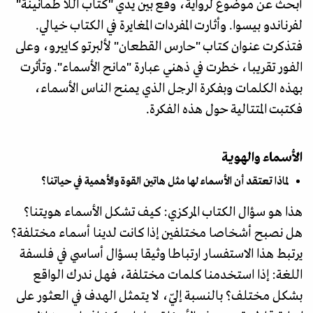
أبحث عن موضوع لرواية، وقع بين يدي "كتاب اللا طمأنينة"
لفرناندو بيسوا. وأثارت المفردات المغايرة في الكتاب خيالي.
فتذكرت عنوان كتاب "حارس القطعان" لألبرتو كاييرو، وعلى
الفور تقريبا، خطرت في ذهني عبارة "مانح الأسماء". وتأثرت
بهذه الكلمات وبفكرة الرجل الذي يمنح الناس الأسماء،
فكتبت المتتالية حول هذه الفكرة.
الأسماء والهوية
لماذا تعتقد أن الأسماء لها مثل هاتين القوة والأهمية في حياتنا؟
هذا هو سؤال الكتاب المركزي: كيف تشكل الأسماء هويتنا؟
هل نصبح أشخاصا مختلفين إذا كانت لدينا أسماء مختلفة؟
يرتبط هذا الاستفسار ارتباطا وثيقا بسؤال أساسي في فلسفة
اللغة: إذا استخدمنا كلمات مختلفة، فهل ندرك الواقع
بشكل مختلف؟ بالنسبة إليّ، لا يتمثل الهدف في العثور على