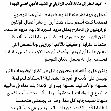
كيف تنظر إلى مكانة الأدب البرازيلي في المشهد الأدبي العالمي اليوم؟
أحمل وجهة نظر متفائلة وعاطفية في شأن هذا الموضوع.
فعندما كنت أصغر سنا، كنت أرى أن نشر أعمال المؤلفين
البرازيليين في الخارج يمثل ذروة المسيرة الأدبية ـ ذروة حاسمة.
ولكن الآن، ومع حضوري المعارض الدولية للكتب، ألاحظ
اهتماما متزايدا وحقيقيا بالأدب البرازيلي وبالقصص التي
يتعين علينا أن نرويها. وأعتقد أن هذا الاهتمام ليس حقيقيا
فحسب، بل إنه يحمل إمكان التوسع.
ولكن هل بدأ القراء يشعرون بالملل من تكرار الموضوعات التي
تهيمن على الأدب في أميركا الشمالية؟ الحبكات المتوقعة
نفسها، والأساليب نفسها ـ يبدو أن الإبداع بلغ مداه في غالبية
ما يُنتج في الولايات المتحدة وأوروبا. وأنا شخصيا أجد نفسي
منهكا بسبب رتابة كل هذا. وهذا ما يجعلني متحمسا
للغاية للأدب القادم من بلدان الجنوب. وهي مسألة وقت