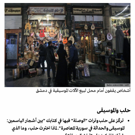
Bakr ALKASEM / AFP
أشخاص يقفون أمام محل لبيع الآلات الموسيقية في دمشق
حلب والموسيقى
تركّز على حلب وتراث "الوصلة" فيها في كتابك "بين أشجار الياسمين:
الموسيقى والحداثة في سورية المعاصرة". لماذا اخترتَ حلب، وما الذي