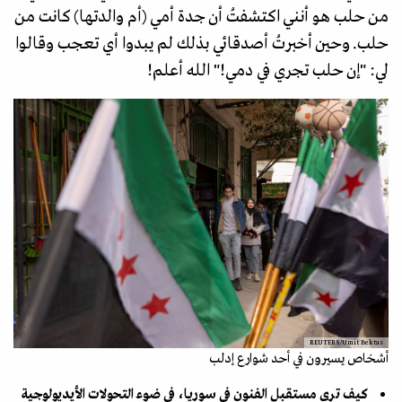
من حلب هو أنني اكتشفتُ أن جدة أمي (أم والدتها) كانت من
حلب. وحين أخبرتُ أصدقائي بذلك لم يبدوا أي تعجب وقالوا
لي: "إن حلب تجري في دمي!" الله أعلم!
REUTERS/Umit Bektas
أشخاص يسيرون في أحد شوارع إدلب
كيف ترى مستقبل الفنون في سوريا، في ضوء التحولات الأيديولوجية