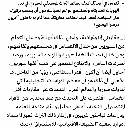
تدرس في أبحاثك كيف يساعد التراث الموسيقيّ السوري في بناء
الهويات الحديثة، وتستقصي عوالم السياسة دون أن ينصب تركيزك
على السياسة فقط. كيف تختلف مقاربتكَ عما قام به باحثون آخرون
درسوا الموضوع؟
إن مقاربتي إثنوغرافية، وأعني بذلك أنها تقوم على التعلم
من السوريين من خلال الانغماس في مجتمعهم وثقافتهم،
ومن خلال تحدث اللغة العربية واللهجة السورية، ورصد
تصرفات الناس، والاطلاع المتعمق على كتب ألفها سوريون.
أحاول أيضا أن أكوّن، قدر استطاعتي، رؤية من الداخل. ما
دفعني إلى ذلك هو أن معظم الدراسات التحليلية التي
تناولت سوريا والعالم العربي اعتمدت على مقاربات أقل
انغماسا، اقتصرت على التحدث مع عدد محدود من الأفراد
المنتمين إلى النخبة، أو على تحليل وثائق متاحة للعامة
ودراسات لباحثين غربيين، في إطار ذلك التراث المميز لما سماه
إدوارد سعيد "الطبيعة الاقتباسية للاستشراق" (حيث