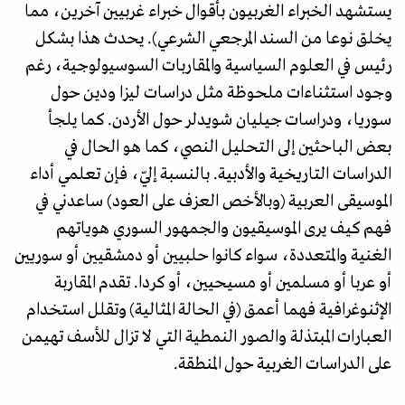
يستشهد الخبراء الغربيون بأقوال خبراء غربيين آخرين، مما
يخلق نوعا من السند المرجعي الشرعي). يحدث هذا بشكل
رئيس في العلوم السياسية والمقاربات السوسيولوجية، رغم
وجود استثناءات ملحوظة مثل دراسات ليزا ودين حول
سوريا، ودراسات جيليان شويدلر حول الأردن. كما يلجأ
بعض الباحثين إلى التحليل النصي، كما هو الحال في
الدراسات التاريخية والأدبية. بالنسبة إليّ، فإن تعلمي أداء
الموسيقى العربية (وبالأخص العزف على العود) ساعدني في
فهم كيف يرى الموسيقيون والجمهور السوري هوياتهم
الغنية والمتعددة، سواء كانوا حلبيين أو دمشقيين أو سوريين
أو عربا أو مسلمين أو مسيحيين، أو كردا. تقدم المقاربة
الإثنوغرافية فهما أعمق (في الحالة المثالية) وتقلل استخدام
العبارات المبتذلة والصور النمطية التي لا تزال للأسف تهيمن
على الدراسات الغربية حول المنطقة.