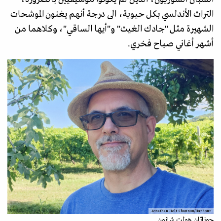
التراث الأندلسي بكل حيوية، الى درجة أنهم يغنون الموشحات
الشهيرة مثل "جادك الغيث" و"أيها الساقي"، وكلاهما من
أشهر أغاني صباح فخري.
Jonathan Holt Shannon/Handout
جوناثان هولت شانون