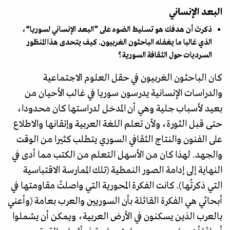
البعد الإنساني
ذكرتَ أن هدفك هو تسليط الضوء على ”البعد الإنساني لسوريا“،
الذي غالبا ما يغفله الباحثون الغربيون. كيف يتحدى هذا المنظور
السرديات حول الثقافة السورية؟
كان الباحثون الغربيون في حقل العلوم الاجتماعية
والدراسات الإنسانية يدرسون سوريا في غالب الأحيان من
بعيد لأسباب جلية وهي أن المدخل لدراستها كان محدودا،
حتى قبل الثورة، ولأن تعلم اللغة العربية وإتقانها والاطلاع
على الفنون والنتاج الثقافي السوري يتطلب كثيرا من الوقت
والجهد. لهذا كان من الأسهل التعلم من الكتب مما أدى في
النهاية إلى إدامة الصور النمطية (تلك الممارسة الاقتباسية
التي ذكرتُها). كانت الفكرة المحورية التي واصلتُ مقاومتها في
أبحاثي هي الفكرة القائلة بأن السوريين والعرب بعامة (وأعني
بالعرب الذين يسكنون في الأرض العربية، ويمكن أن يشملوا