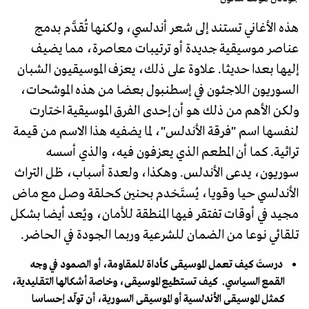
هذه الأغاني تستند إلى شعر أندلسي، ولكنها تُقدَّم بدمج
عناصر موسيقية جديدة أو ترتيبات معاصرة، مما يضيف
إليها بعدا حديثا. علاوة على ذلك، يعزف الموسيقيون الشبان
السوريون اللاجئون في إسطنبول بعضا من هذه الموشحات،
ولكن الأهم من ذلك هو أن إحدى الفرق الموسيقية اختارت
لنفسها اسم "فرقة الأندلس"، لما يضفيه هذا الاسم من قيمة
تراثية. كما أن المطعم الذي يعزفون فيه، والذي أسسه
سوريون، يدعى الأندلس. وهكذا، ولعدة أسباب، ظل التراث
الأندلسي حيا وقويا، يُستَخدم بحنين كحلقة وصل مع ماض
مجيد في أوقات تفتقر فيها المنطقة للأمان، ويُعد أيضا بشكل
تلقائي نوعا من الضمان للشرعية وربما الجودة في الحاضر.
درستَ كيف تعمل الموسيقى كأداة للمقاومة، أو الصمود في وجه
القمع السياسي. كيف تستطيع الموسيقى، وخاصة أشكالها التقليدية،
كمثل الموسيقى الأندلسية أو الموسيقى السورية، أن تولّد إحساسا