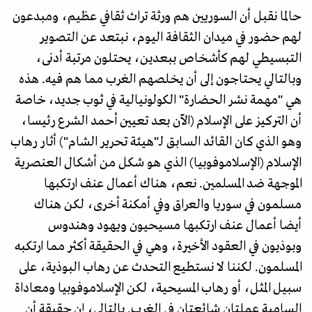
حالما نقبل أن السوريين هم ورثة تراث ثقافي عظيم، ومبدعون
لهم حضور في ميدان الثقافة اليوم، نبتعد عن التصوير
التبسيطي لهم كأشخاص ببعدين، يحتلون مرتبة أدنى،
وبالتالي يحتاجون إلى أن يخلصهم الغرب مما هم فيه. هذه
هي "مهمة نشر الحضارة" الكولونيالية في ثوب جديد، خاصة
أن التركيز على الإسلام (الآن بعد تعيين أحمد الشرع رئيسا،
وهو الذي كان القائد السابق لـ"هيئة تحرير الشام") أثار رهاب
الإسلام (الإسلاموفوبيا) الذي هو شكل من أشكال العنصرية
الموجهة ضد المسلمين. نعم، هناك أعمال عنف ارتكبها
مسلمون في سوريا والعراق وفي أمكنة أخرى، لكن هناك
أيضا أعمال عنف ارتكبها مسيحيون ويهود وهندوس
وبوذيون في العقود الأخيرة، وهي في الحقيقة أكثر مما ارتكبه
المسلمون. لكننا لا نستطيع التحدث عن رهاب البوذية، على
سبيل المثل، أو رهاب المسيحية، لكن الإسلاموفوبيا ومعاداة
السامية عملتان شائعتان في الغرب. بالتالي، إن حقيقة أن