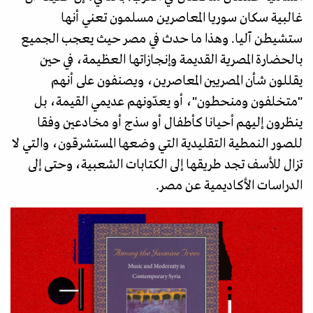
غالبية سكان سوريا المعاصرين مسلمون تعني أنها
ستشيطن آليا. وهذا ما حدث في مصر حيث يعجب الجميع
بالحضارة المصرية القديمة وإنجازاتها العظيمة، في حين
يقللون شأن المصريين المعاصرين، ويصنفون على أنهم
"متخلفون ومنحطون"، أو يعدّونهم عديمي القيمة، بل
ينظرون إليهم أحيانا كأطفال أو سذج أو مخادعين وفقا
للصور النمطية التقليدية التي وضعها المستشرقون، والتي لا
تزال للأسف تجد طريقها إلى الكتابات الشعبية، وحتى إلى
الدراسات الأكاديمية عن مصر.