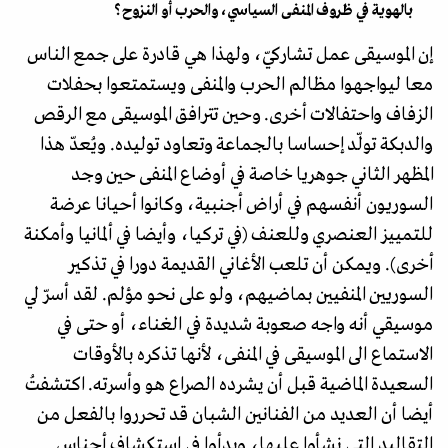
بالهوية في ظروف المنفى السياسي، والحرب أو النزوح؟
إن الموسيقى عمل تشاركيّ، ولهذا هي قادرة على جمع الناس
معا ليواجهوا مظالم الحرب والمنفى ويستمتعوا بحفلات
الزفاف واحتفالات أخرى. وحين تترافق الموسيقى مع الرقص
والدبكة تولّد إحساسا بالجماعة وتعاود توليده. ويُعدّ هذا
المظهر الثاني جوهريا خاصة في أوضاع المنفى حين وجد
السوريون أنفسهم في أراض أجنبية، وكانوا أحيانا عرضة
للتمييز العنصري وللعنف (في تركيا، وأيضا في ألمانيا وأمكنة
أخرى). ويمكن أن تلعب الأغاني القديمة دورا في تذكير
السوريين المنفيين بماضيهم، ولو على نحو مؤلم. لقد أسرّ لي
موسيقي أنه واجه صعوبة شديدة في الغناء، أو حتى في
الاستماع الى الموسيقى في المنفى، لأنها تذكره بالأوقات
السعيدة الماضية قبل أن يشرده الصراع هو وأسرته. اكتشفتُ
أيضا أن العديد من الفنانين الشبان قد تحرروا بالفعل من
التقاليد التي نشأوا عليها، وبدأوا في استكشاف أجناس