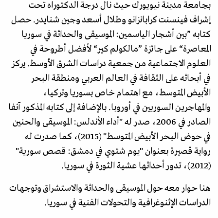
بجامعة مدينة نيويورك حيث نال درجة الدكتوراه تحت
إشراف فينسنت كرابانزانو وطلال أسعد وجين شنايدر. حصل
كتابه ”بين أشجار الياسمين: الموسيقى والحداثة في سوريا
المعاصرة“ على جائزة ”مالكولم كير“ لأفضل أطروحة في
العلوم الاجتماعية من جمعية دراسات الشرق الأوسط. يركز
في أبحاثه على الثقافة في العالم العربي ومنطقة البحر
الأبيض المتوسط، مع اهتمام خاص بسوريا وتركيا،
والمهاجرين السوريين في أوروبا. بالإضافة إلى كتابه المذكور آنفا
الصادر في 2006، صدر له "أداء الأندلس: الموسيقى والحنين
في حوض البحر الأبيض المتوسط" (2015)، كما صدرت له
رواية قصيرة بعنوان "يوم شتوي في دمشق: قصص سورية"
(2012)، تدور أحداثها عشية الثورة في سوريا.
هنا حوار معه حول الموسيقى والحداثة والاستشراق وتوجهات
الدراسات الإثنوغرافية والتحولات الفنية في سوريا.