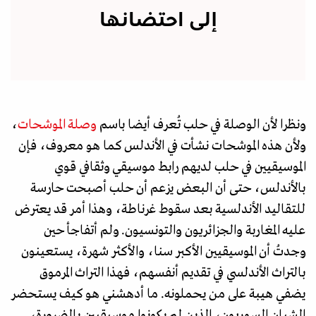
إلى احتضانها
ونظرا لأن الوصلة في حلب تُعرف أيضا باسم
وصلة الموشحات
،
ولأن هذه الموشحات نشأت في الأندلس كما هو معروف، فإن
الموسيقيين في حلب لديهم رابط موسيقي وثقافي قوي
بالأندلس، حتى أن البعض يزعم أن حلب أصبحت حارسة
للتقاليد الأندلسية بعد سقوط غرناطة، وهذا أمر قد يعترض
عليه المغاربة والجزائريون والتونسيون. ولم أتفاجأ حين
وجدتُ أن الموسيقيين الأكبر سنا، والأكثر شهرة، يستعينون
بالتراث الأندلسي في تقديم أنفسهم، فهذا التراث المرموق
يضفي هيبة على من يحملونه. ما أدهشني هو كيف يستحضر
الشبان السوريون، الذين لم يكونوا موسيقيين بالضرورة،