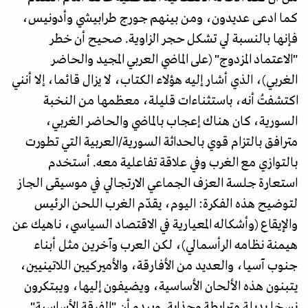
كما ادعى عديدون، ومن بينهم جورج طرابيشي وأدونيس،
فإنها بالنسبة لي تشكل حجر الزاوية. صحيح أن خطر
"الاعتماد المزدوج" (على الماضي العربي المجيد والحاضر
الغربي)، الذي أشار إليه هؤلاء الكتاب، لا يزال قائما، إلا أنني
اكتشفتُ أنه، باستثناءات قليلة، معظمها من النخبة
السورية، كان هناك إعجاب بالماضي والحاضر الغربي،
مترافق بالتزام قوي بالحداثة السورية/العربية التي تطورت
بالتوازي مع الغرب وفي علاقة تفاعلية معه. أستخدم
استعارة جلسة العزف الجماعي الارتجالي في موسيقى الجاز
لتوضيح هذه الفكرة: اليوم، يقدّم الغرب اللحن الرئيس
والإيقاع (وأشكاله المعيارية في الاقتصاد السياسي، ناهيك عن
هيمنة نظامه الرأسمالي)، لكن العرب وآخرين مثل أبناء
جنوب آسيا، والعديد من الأفارقة، والأميركيين اللاتينيين،
يتبنون هذه الألحان الأساسية، ويضيفون إليها، ويبتكرون
نسخا بديلة مترابطة وجذابة. ويبدو أن "الفرقة الأساسية"