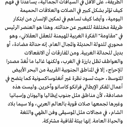
الطريقة، على الأقل في السياقات الجمالية، يساعدنا في فهم
كيف تؤثر بشكل كبير في الصلات والعلاقات الحميمة
اليومية، وأيضا كيف تساهم في تمكين الإنسان من ابتكار
طريقة مختلفة للتعبير عن حداثته. وهذا هو العنصر الرئيس
في "مقاومة" الفكرة الغربية المهيمنة للعقل العقلاني، وهو
محوري للدولة الحديثة والمجال العام. إنه حداثة مضادة، أو
بديل للحداثة الغربية. ومن المفارقات أن الانفعالات
والعواطف تظل بارزة في الغرب، ولكنها غالبا ما تُعَدّ مصدرا
للإحراج، إلا في المناطق الجنوبية القريبة من البحر الأبيض
المتوسط، حيث تسود نظرة غير أنغلوساكسونية كما يتضح في
أعمال المفكر الإيطالي فرانكو كاسانو وآخرين. وليست هذه
مصادفة، لأن مناطق مثل جنوب إيطاليا واليونان وإسبانيا
وغيرها تجمعها صلات قوية بالعالم العربي، ولا سيما بلاد
الشام، في مجالات مثل الموسيقى وفن الطهي واللغة
والحياة العامة. إنها بيئة ثقافية مشتركة.