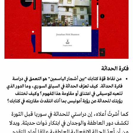
فكرة الحداثة
من نقاط قوّة كتابك "بين أشجار الياسمين" هو التعمق في دراسة
فكرة الحداثة. كيف تعرّف الحداثة في السياق السوري، وما الدور الذي
تلعبه الموسيقى في اعتناق أو مقاومة هذا المفهوم؟ وكيف تختلف
رؤيتك للحداثة عن رؤية أدونيس بما أنك انتقدتَ مقاربته في كتابك؟
كما أشرتُ أعلاه، إن دراستي للحداثة في سوريا قبل الثورة
تكشف دور العاطفة والوجدان في ابتكار ذوات حديثة. وبدلا
من أن تُعدّ الحالة الانفعالية العاطفية عائقا أمام التقدم