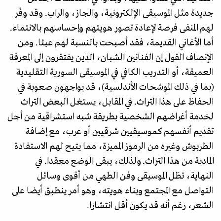
جديدة مثل الموسيقى الإلكترونية، والجاز، والراب. وقد وفّر
لهم المنفى فرصة لإعادة تصور هويتهم وإحساسهم بالانتماء.
أما الأغاني القديمة، فقد أصبحت بالنسبة لهم عبئا. ومن
الإنصاف القول إن الفنانين الشبان، الذين يفتقرون إلى المعرفة
العميقة، أو التدريب الكافي في الموسيقى السورية التقليدية
(بما في ذلك الموشحات الأندلسية)، قد يواجهون صعوبة في
الحفاظ على هذا التراث. في المقابل، يستغل البعض التراث
لخدمة أغراضهم الشخصية بطريقة شبه استشراقية من أجل
تقديم أنفسهم كموسيقيين شرقيين أو عرب، مع إضافة
الطربوش وغيره من الرموز المميزة، مما يتيح لهم الاستفادة
المادية من هذا التراث. ولذلك، يبقى الوضع معقدا. في
النهاية، تظل الموسيقى وفن الطهي من أقوى وسائل
التواصل مع المجتمع وبناء هويته، وهو أمر ينطبق أيضا على
الشعر، رغم أنه قد يكون أقل انتشارا.