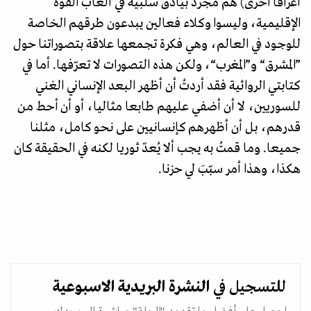
أعراقا أخرى) هم مجرد بيادق سلبية في ألعاب القوة
الإقليمية، وليسوا وكلاء فعالين يبدعون طرقهم الخاصة
للوجود في العالم، وهي فكرة تجمعها علاقة بتصوراتنا حول
”المشرق“ و”المغرب“، ولكن هذه التصورات لا تعرّفها. أما في
كتابتي الروائية فقد أردتُ أن أظهر البعد الإنساني الغني
للسوريين، لا أن أضفي عليهم طابعا مثاليا، أو أن أحط من
قدرهم، بل أن أظهرهم كإنسانيين على نحو كامل، مثلنا
جميعا. وما قمتُ به يجب ألا يُعدّ ثوريا لكنه في الحقيقة كان
هكذا، وهذا أمر سبّبَ لي حزنا.
للتسجيل في
النشرة البريدية
الاسبوعية