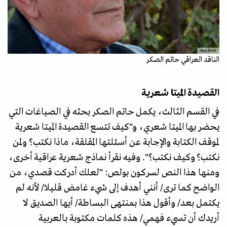
Facebook
الناقد العراقي حاتم الصكر
القصيدة الميتا شعرية
في القسم الثالث، يكمل حاتم الصكر بحثه في الصياغات التي
يحضر بها الميتا شعري، و"كيف تتسع القصيدة الميتا شعرية
لموقف الكتابة والإجابة عن أسئلتها المقلقة، ماذا نكتب؟ ولمن
نكتب؟ وكيف نكتب؟". وفيه نقرأ نماذج شعرية عراقية أخرى،
ومنها هذا النص لسركون بولص: "لعلك أدركت قصدي، من
الواضح كما ترى/ أنني أهدف إلى شيء غامض قليلا/ لأنه لم
يكتمل بعد/ وأقول هذا بمنتهى البساطة/ أيها الصديق لا
أريدك أن تسيء فهمي/ هذه كلمات مكتوبة بالعربية