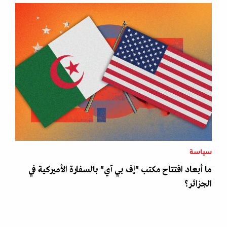
سياسة
ما أبعاد افتتاح مكتب "إف بي آي" بالسفارة الأميركية في
الجزائر؟