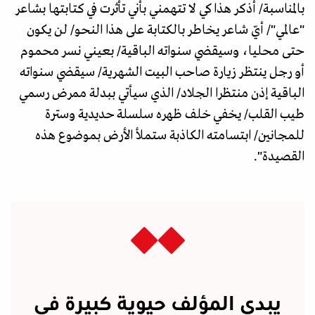
بالمناسبة/ أذكر هذا كي لا تتهمني بأني تأثرت في كتابتها بشاعر
"عالمي"/ أيّ شاعر يخاطر بالكتابة على هذا النحو/ لن يكون
حتى محليا، وسيقضي سنواته الباقية/ بعيني نسر محموم
أو رجل ينتظر زيارة صاحب البيت الشهرية/ سيقضي سنواته
الباقية إذن منتظرا الجلاد/ الذي سيأتي ببدلة ممرض رسمي
طيب القلب/ يخفي خلف ظهره سلسلة حديدية وسترة
للمجانين/ ابتسامته الكاذبة ستملأ الأرض بموضوع هذه
القصيدة".
يبدي المؤلف حيوية كبيرة في