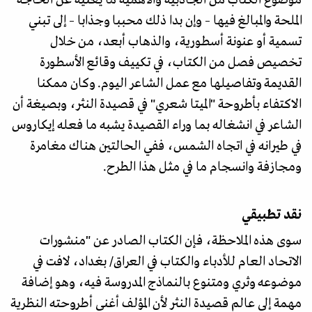
الملحة والمبالغ فيها – وإن بدا ذلك محببا وجذابا – إلى تبني
تسمية أو عنونة أسطورية، والذهاب أبعد، من خلال
تخصيص فصل من الكتاب، في تكييف وقائع الأسطورة
القديمة وتفاصيلها مع عمل الشاعر اليوم. وكان ممكنا
الاكتفاء بأطروحة "الميتا شعري" في قصيدة النثر، وبصيغة أن
الشاعر في انشغاله بما وراء القصيدة يشبه ما فعله إيكاروس
في طيرانه في اتجاه الشمس، ففي الحالتين هناك مغامرة
ومجازفة وانسجام ما في مثل هذا الطرح.
نقد تطبيقي
سوى هذه الملاحظة، فإن الكتاب الصادر عن "منشورات
الاتحاد العام للأدباء والكتاب في العراق/ بغداد، لافت في
موضوعه وثري ومتنوع بالنماذج المدروسة فيه، وهو إضافة
مهمة إلى عالم قصيدة النثر لأن المؤلف أغنى أطروحته النظرية