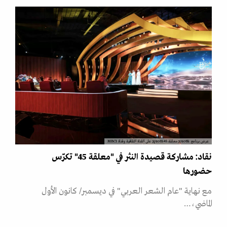
عرض برنامج &quot;معلقة 45&quot; على القناة الثقافية وقناة MBC1
نقاد: مشاركة قصيدة النثر في "معلقة 45" تكرّس
حضورها
مع نهاية "عام الشعر العربي" في ديسمبر/ كانون الأول
الماضي،…