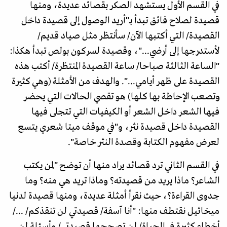
في القسم الأول يستشهد الصكر بقصائد عديدة، ومنها
قصيدة لصلاح فائق تبدأ بـ"أريد الوصول إلى قصيدة داخل
القصيدة/ التي أكتبها الآن/ سأنتظر مثل صياد قديم/
لأستدرجها إلى أرضي..."، وقصيدة لسركون بولص تبدأ هكذا:
"الساعة الثالثة صباحا/ ساعة القصيدة المنتظرة/ أكتب هذه
القصيدة على ظهر أيامي...". والهدف من الأمثلة (وهي كثيرة
وتصعب الإحاطة بها كلها) هو تقصي الحالات التي يحضر
فيها الشعر داخل الشعر أو الكيفيات التي تتجلى فيها
القصيدة داخل قصيدة نثر، و"في موقف ميتا شعري يتسع
لعرض مفهوم الكتابة وقصدة النثر خاصة".
في القسم الثاني ترد قصائد يراد منها أن توضح "لمن يكتب
الشاعر؟ ماذا يريد من قصيدته؟ وماذا تريد هي منه؟ وما
جدوى القراءة؟، حيث نقرأ أمثلة عديدة، ومنها قصيدة لدنيا
ميخائيل نقتطف منها: "أنا آسفة/ قصيدتي لن تنقذكم/ .../
أخطاء كثيرة في الحياة/ لن تصححها قصيدتي/ وأسئلة لن