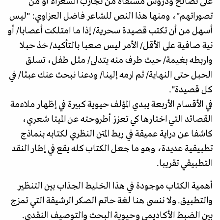
على نصائح ودروس مستقاة من تجارب الشعراء أو من
تصوراتهم"، ومنها هذا النص للشاعر فاضل العزاوي: "ليس
أسهل من أن تكتب قصيدة سحرية/ إذا ما امتلكت أعصابا/ أو
نية صافية على الأقل/ الأمر ليس صعبا بالتأكيد/ خذ حبلا
واربطه بغيمة/ حيث طرف منه يتدلى/ مثل طفل، تسلق
الحبل حتى النهاية/ ثم ارمه إلينا/ ودعنا نبحث عنك عبثا/ في
كل قصيدة".
في الأقسام الأربعة يبدي المؤلف حيوية كبيرة في إظهار ملاءمة
القصائد التي اختارها كي تعزز أطروحته عن الميتا شعري،
كاشفا عن دراية عميقة في ربط المتن النظري لكتابه بنماذج
تطبيقية عديدة، وهو ما جعل الكتاب كله يقع في إطار النقد
التطبيقي تقريبا.
أهمية الكتاب موجودة في هذا الخليط الجذاب بين التنظير
والتطبيق. ولا ننسى هنا لغة حاتم الصكر الرشيقة التي تمزج
بين الضبط الأكاديمي وحيوية البحث والتوصيف النقدي.