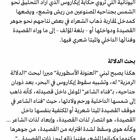
اليونانية التي تروي حكاية إيكاروس الذي أراد التحليق نحو
الشمس بجناحيه المصنوعين من ريش وشمع، ويضعها
كمدخل لمقاربة ذهاب الشعراء في بعض نتاجهم نحو جوهر
القصيدة ودواخلها أو – بلغة المؤلف – إلى ما وراء القصيدة
وفنائها الداخلي والميتا شعري فيها.
بحث الدلالة
هكذا يصبح تبني "العنونة الأسطورية" مبررا لبحث "الدلالة
الرمزية" له، وتشبيه سقوط إيكاروس في البحر، بعد ذوبان
جناحيه، بـ"فناء الشاعر" الموغل داخل قصيدته، كأنه ذاهب
إلى شمسها الداخلية ورحم ولادتها، حيث "فناء الشاعر في
موقف القصيدة الميتا شعرية أو المكتفية بنفسها داخل
القصيدة، هو انتصار لذات القصيدة، وإبعاد لذات الشاعر ...
وكأنه هوى وسقط لشدة اقترابه من القصيدة، من جوهرها
وكنهها وكيانها المشع، مفنيا ذاته ليبرز ذات القصيدة...".