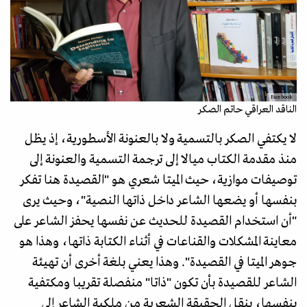
Facebook
الناقد العراقي حاتم الصكر
لا يكتفي الصكر بالتسمية ولا بالعنونة الأسطورية، إذ يظل
منذ مقدمة الكتاب ميالا إلى ترجمة التسمية والعنونة إلى
توصيفات موازية، حيث الميتا شعري هو "القصيدة هنا تفكر
بنفسها أو يضعها الشاعر داخل ذاتها النصية"، وحيث يرى
"أن استخدام القصيدة للحديث عن نفسها يحفز الشاعر على
معاينة المشكلات والقناعات في أثناء الكتابة ذاتها، وهذا هو
جوهر الميتا في القصيدة". وهذا يعني بلغة أخرى أن تهيئة
الشاعر للقصيدة بأن تكون "ذاتا" منفصلة تقريبا ومكتفية
بنفسها، ينقل الحقيقة الشعرية من ملكية الشاعر إلى