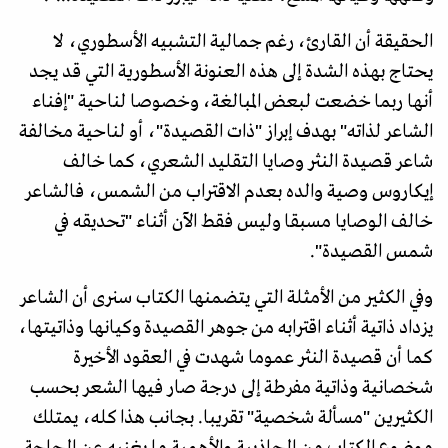
الحقيقة أن القارئ، رغم جمالية التشبيه الأسطوري، لا
يحتاج بهذه الشدة إلى هذه العنونة الأسطورية التي قد يجد
أنها ربما خضعت لبعض المبالغة، وخصوصا لناحية "إفناء
الشاعر لذاته" بهدف إبراز "ذات القصيدة"، أو لناحية مخالفة
شاعر قصيدة النثر وصايا التقليد الشعري، كما خالف
إيكاروس وصية والده بعدم الاقتراب من الشمس، فالشاعر
خالف الوصايا مسبقا وليس فقط الآن أثناء "تحديقه في
شمس القصيدة".
وفي الكثير من الأمثلة التي يتضمنها الكتاب سنرى أن الشاعر
يزداد ذاتية أثناء اقترابه من جوهر القصيدة وكيانها وذاتيتها،
كما أن قصيدة النثر عموما شهدت في العقود الأخيرة
شخصانية وذاتية مفرطة إلى درجة صار فيها الشعر بحسب
الكثيرين "مسألة شخصية" تقريبا. بجانب هذا كله، يمتلك
موضوع الكتاب من الجاذبية والأهمية ما يغنيه عن الحاجة