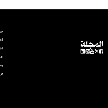
سي
ثق
اق
عل
وث
بر