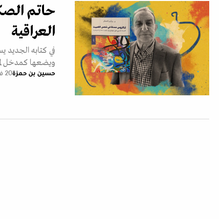
حاتم الصكر
العراقية
في كتابه الجديد يس
ويضعها كمدخل لمق
حسين بن حمزة
20 فبراير 2025