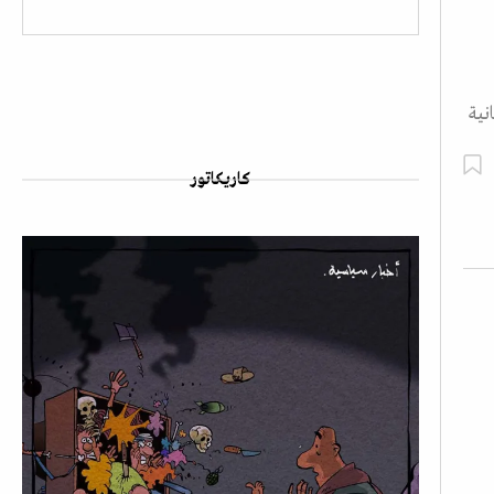
نية
كاريكاتور