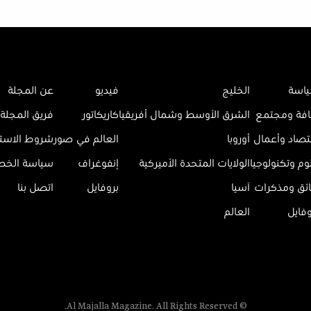
اسة
الخليج
فيديو
عن المجلة
افة ومجتمع
الشرق الأوسط وشمال أفريقيا
كاريكاتور
فريق المجلة
تصاد وأعمال
أوروبا
العالم في صور
شروط الاست
وم وتكنولوجيا
الولايات المتحدة الأميركية
إنفوغراف
سياسة الخ
ائق ومذكرات
آسيا
بروفايل
اتصل بنا
وفايل
العالم
© Al Majalla Magazine. All Rights Reserved.