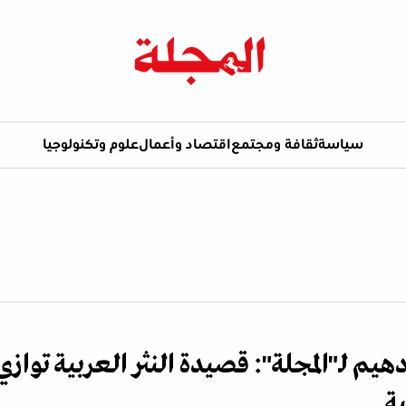
سياسة
ثقافة ومجتمع
اقتصاد وأعمال
علوم وتكنولوجيا
يم لـ"المجلة": قصيدة النثر العربية توازي
ة