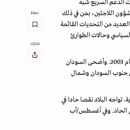
 وقوات الدعم السريع شبه
الأمم المتحدة لشؤون اللاجئين، بمن في ذلك
حفظ
 العديد من التحديات القائمة
السياسي وحالات الطوارئ
شارك
قبل الصراع الحالي، كان السودان يعاني من العنف والنزوح منذ اندلاع أزمة دارفور في عام 2003. وأضحى السودان
من جنوب السودان وشمال
نية والحماية. تواجه البلاد نقصا حادا في
ائي الحاد. وفي أغسطس/آب