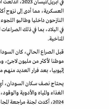
في أبريل/نيس
النازحون داخليا وطالبو اللجوء 
في البلاد، بما في ذلك الصراعات
المناخية.
موطنا لأكثر من مليون لاجئ، و
إثيوبيا، بعد فرار العديد منهم م
الغذاء والمياه والأدوية والوقو
2024، أكدت لجنة مراجعة المجاعة رسميا تعرض منطقة دارفور في السودان للمجاعة.