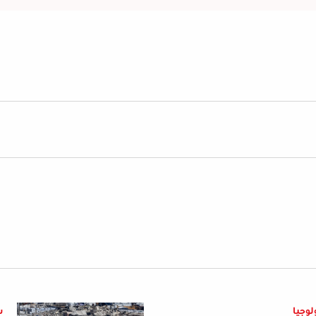
لوجيا
س