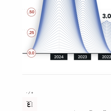
+ / -