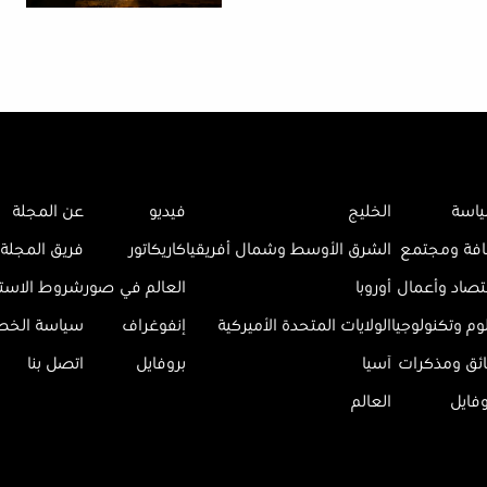
اسة
الخليج
فيديو
عن المجلة
افة ومجتمع
الشرق الأوسط وشمال أفريقيا
كاريكاتور
فريق المجلة
تصاد وأعمال
أوروبا
العالم في صور
شروط الاست
وم وتكنولوجيا
الولايات المتحدة الأميركية
إنفوغراف
سياسة الخ
ائق ومذكرات
آسيا
بروفايل
اتصل بنا
وفايل
العالم