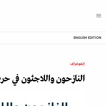
ENGLISH EDITION
إنفوغراف
النازحون واللاجئون في حرب السودان: 12 مليون