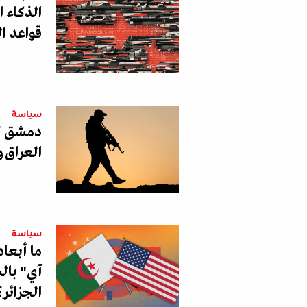
الذكاء 
قواعد ا
سياسة
دمشق تو
العراق و
سياسة
ما أبعا
آي" بالس
الجزائر؟