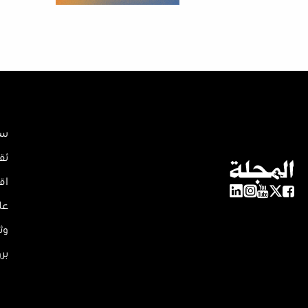
سي
ثق
اق
عل
وث
بر