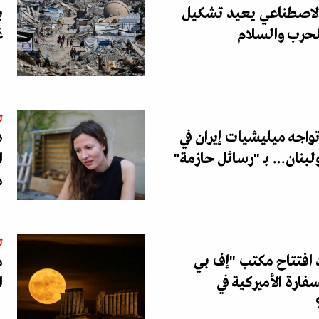
الاصطناعي يعيد تشكيل
ب
لحرب والسلام
غ
ث
اجه ميليشيات إيران في
د
لبنان... بـ "رسائل حازمة"
ا
ه
ث
د افتتاح مكتب "إف بي
ه
فارة الأميركية في
ا