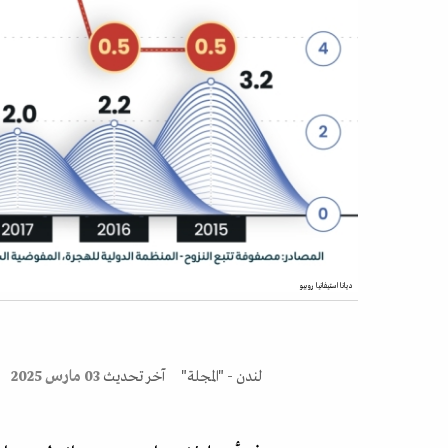
ديانا استيفانيا روبيو
لندن - "المجلة"
آخر تحديث
03 مارس 2025