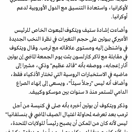
لأوكرانيا، واستعادة التنسيق مع الدول الأوروبية لدعم
أوكرانيا.
وأضاءت إشادة ستيف ويتكوف المبعوث الخاص للرئيس
الأميركي ببوتين على حجم التغيرات في نظرة النخب الجديدة
في واشنطن إليه ومستوى علاقاته مع ترمب. وقال ويتكوف
في مقابلة مع تاكر كارلسون بثت يوم الجمعة الماضي إن بوتين
أثار إعجابه، ووصفه بأنه "قائد عظيم" وذكي، مشيرا إلى
ماضيه في الاستخبارات الروسية التي تختار الأذكياء فقط،
وأضاف أنه ليس "رجلاً سيئاً"، ويسعى إلى إنهاء الصراع
الدامي المستمر منذ 3 سنوات بين موسكو وكييف.
وذكر ويتكوف أن بوتين أخبره بأنه صلى في كنيسة من أجل
ترمب بعد تعرضه لمحاولة اغتيال الصيف الماضي في بنسلفانيا"
ليس لأنه كان من الممكن أن يصبح رئيساً للولايات المتحدة،