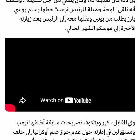
بل لأنه كان صديقا له، وكان يصلي من أجل صديقه". وكشف
أنه تلقى "لوحة جميلة للرئيس ترمب" خطها رسام روسي
بارز بطلب من بوتين ونقلها معه إلى الرئيس بعد زيارته
الأخيرة إلى موسكو الشهر الحالي.
وفي المقابل، كرر ويتكوف تصريحات سابقة أطلقها ترمب
ومسؤولين في إدارته حول عدم جواز ضم أوكرانيا إلى حلف