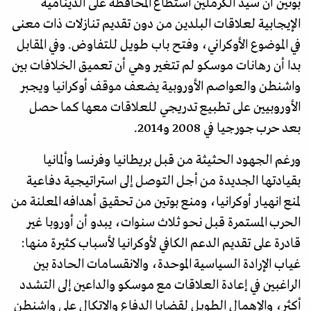
بوتين أن سيد الكرملين استطاع المحافظة على الدينامية
الإيجابية لعلاقات البلدين من دون تقديم تنازلات ذات معنى
في الموضوع الأوكراني، وفتح باب طويل للتفاوض. وفي المقابل
بدا أن رهانات موسكو لم تتغير وهي أن تعميق الخلافات بين
واشنطن والعواصم الأوروبية يضعف موقف أوكرانيا ويجبر
الأوروبيين على تطبيع تدريجي للعلاقات معها كما حصل
بعد حرب جورجيا في 2008 و2014.
ورغم الجهود الحثيثة من قبل بريطانيا وفرنسا وألمانيا
بقيادتها الجديدة من أجل التوصل إلى استراتيجية دفاعية
لمنع انهيار أوكرانيا، ومنع بوتين من تحقيق أهدافه المعلنة من
الحرب المستمرة قبل نحو ثلاث سنوات، يبدو أن أوروبا غير
قادرة على تقديم الدعم الكافي لأوكرانيا لأسباب كثيرة منها:
غياب الإرادة السياسية الموحدة، والانقسامات الحادة بين
الراغبين في إعادة العلاقات مع موسكو والداعين إلى التشدد
أكثر، والإهمال الطويل لقضايا الدفاع والاتكال على واشنطن