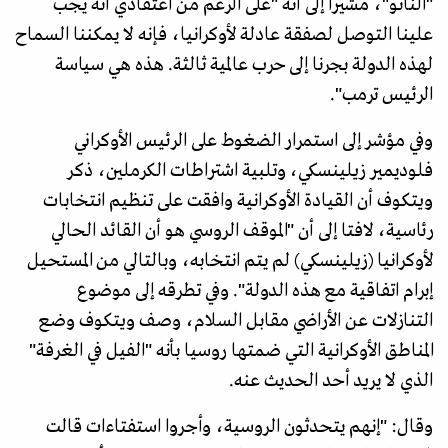
"الناتو"، مشيرا إلى أنه "على الرغم من اعتقادي أنه يجب
علينا التوصل لصفقة عادلة لأوكرانيا، فإنه لا يمكننا السماح
لهذه الدولة بجرنا إلى حرب عالمية ثالثة. هذه هي سياسة
الرئيس ترمب".
وفي مؤشر إلى استمرار الضغوط على الرئيس الأوكراني
فلوديمير زيلينسكي، وتلبية اشتراطات الكرملين، ذكر
ويتكوف أن القيادة الأوكرانية وافقت على تنظيم انتخابات
رئاسية، لافتا إلى أن "الموقف الروسي هو أن القائد الحالي
لأوكرانيا (زيلينسكي) لم يتم انتخابه، وبالتالي من المستحيل
إبرام اتفاقية مع هذه الدولة". وفي تطرقه إلى موضوع
التنازلات عن الأراضي مقابل السلام، وصف ويتكوف وضع
المناطق الأوكرانية التي ضمتها روسيا بأنه "الفيل في الغرفة"
الذي لا يريد أحد الحديث عنه.
وقال: "إنهم يتحدثون الروسية، وأجروا استفتاءات قالت