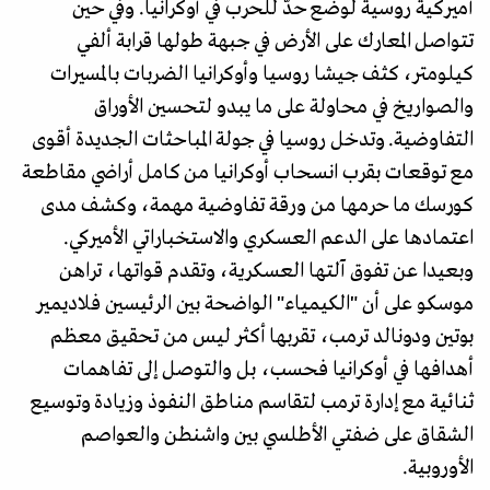
أميركية روسية لوضع حدّ للحرب في أوكرانيا. وفي حين
تتواصل المعارك على الأرض في جبهة طولها قرابة ألفي
كيلومتر، كثف جيشا روسيا وأوكرانيا الضربات بالمسيرات
والصواريخ في محاولة على ما يبدو لتحسين الأوراق
التفاوضية. وتدخل روسيا في جولة المباحثات الجديدة أقوى
مع توقعات بقرب انسحاب أوكرانيا من كامل أراضي مقاطعة
كورسك ما حرمها من ورقة تفاوضية مهمة، وكشف مدى
اعتمادها على الدعم العسكري والاستخباراتي الأميركي.
وبعيدا عن تفوق آلتها العسكرية، وتقدم قواتها، تراهن
موسكو على أن "الكيمياء" الواضحة بين الرئيسين فلاديمير
بوتين ودونالد ترمب، تقربها أكثر ليس من تحقيق معظم
أهدافها في أوكرانيا فحسب، بل والتوصل إلى تفاهمات
ثنائية مع إدارة ترمب لتقاسم مناطق النفوذ وزيادة وتوسيع
الشقاق على ضفتي الأطلسي بين واشنطن والعواصم
الأوروبية.