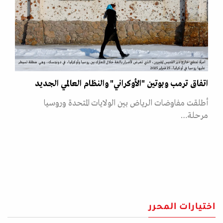
امرأة تمشي خارج دير القديس إيفيرون، الذي تعرض لأضرار بالغة خلال المعارك بين روسيا وأوكرانيا، في دونيتسك، وهي منطقة تسيطر
عليها روسيا في أوكرانيا، 25 فبراير 2025
اتفاق ترمب وبوتين "الأوكراني" والنظام العالمي الجديد
أطلقت مفاوضات الرياض بين الولايات المتحدة وروسيا
مرحلة…
اختيارات المحرر