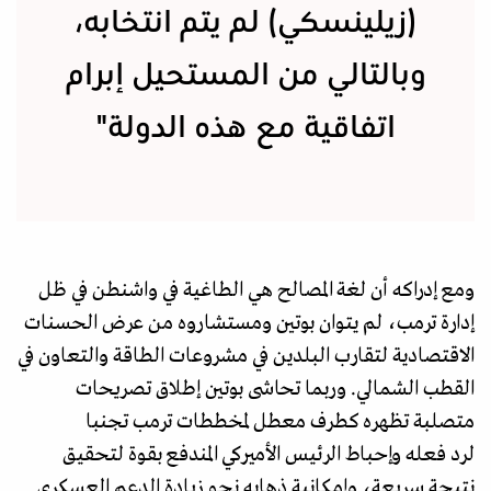
(زيلينسكي) لم يتم انتخابه،
وبالتالي من المستحيل إبرام
اتفاقية مع هذه الدولة"
ومع إدراكه أن لغة المصالح هي الطاغية في واشنطن في ظل
إدارة ترمب، لم يتوان بوتين ومستشاروه من عرض الحسنات
الاقتصادية لتقارب البلدين في مشروعات الطاقة والتعاون في
القطب الشمالي. وربما تحاشى بوتين إطلاق تصريحات
متصلبة تظهره كطرف معطل لمخططات ترمب تجنبا
لرد فعله وإحباط الرئيس الأميركي المندفع بقوة لتحقيق
نتيجة سريعة، وإمكانية ذهابه نحو زيادة الدعم العسكري