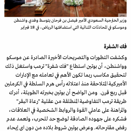
رويترز
وزير الخارجية السعودي الأمير فيصل بن فرحان يتوسط وفدي واشنطن
وموسكو في المحادثات الثنائية التي استضافتها الرياض، في 18 فبراير
فك الشفرة
وكشفت التطورات والتصريحات الأخيرة الصادرة عن موسكو
وواشنطن، أن بوتين استطاع "فك شفرة" ترمب واستغل ذلك
لتحقيق مكاسب ربما تكون الأهم في تعامله مع الإدارات
الأميركية المتلاحقة منذ اعتلائه رأس هرم السلطة في الكرملين
قبل ربع قرن. ومن الواضح أن بوتين بخبرته الطويلة، أدرك
طريقة ترمب التفاوضية المنطلقة من عقلية "رعاة البقر"
والمراهنة على عاملي القوة والروابط الشخصية في العلاقات،
فشكره على جهوده الصادقة لوضع حد للحرب، وتعمد عدم
رفض مقترحاته. وعرض بوتين شروط بلاده من دون اي إيحاء