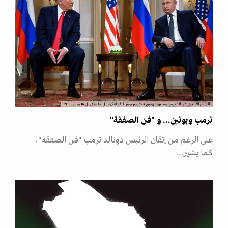
الرئيس الاميركي دونالد ترمب ونظيره الروسي فلاديمير بوتين اثناء لقائهما في هلسنكي في 16 يوليو 2018
ترمب وبوتين... و "فن الصفقة"
على الرغم من إتقان الرئيس دونالد ترمب "فن الصفقة"،
كما يشير…