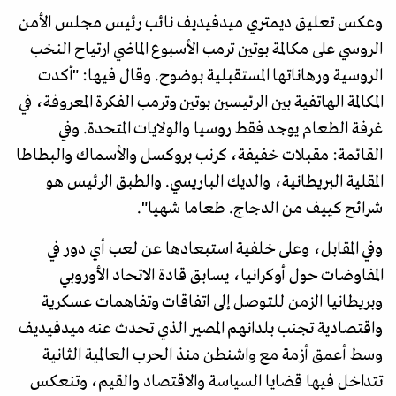
وعكس تعليق ديمتري ميدفيديف نائب رئيس مجلس الأمن
الروسي على مكالمة بوتين ترمب الأسبوع الماضي ارتياح النخب
الروسية ورهاناتها المستقبلية بوضوح. وقال فيها: "أكدت
المكالمة الهاتفية بين الرئيسين بوتين وترمب الفكرة المعروفة، في
غرفة الطعام يوجد فقط روسيا والولايات المتحدة. وفي
القائمة: مقبلات خفيفة، كرنب بروكسل والأسماك والبطاطا
المقلية البريطانية، والديك الباريسي. والطبق الرئيس هو
شرائح كييف من الدجاج. طعاما شهيا".
وفي المقابل، وعلى خلفية استبعادها عن لعب أي دور في
المفاوضات حول أوكرانيا، يسابق قادة الاتحاد الأوروبي
وبريطانيا الزمن للتوصل إلى اتفاقات وتفاهمات عسكرية
واقتصادية تجنب بلدانهم المصير الذي تحدث عنه ميدفيديف
وسط أعمق أزمة مع واشنطن منذ الحرب العالمية الثانية
تتداخل فيها قضايا السياسة والاقتصاد والقيم، وتنعكس