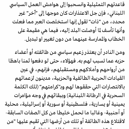
قاعدتهم التمثيلية وانسحبوا إلى هوامش العمل السياسي
اللبناني، فإن جل الاعتذارات كان موجها إلى "آخر" غير
محدد، من "ذات" تقول إنها استخلصت العبر مما فعلت
وأنها تأسف لما أوصلت البلد إليه، فيما هي مقيمة على
الخطاب والممارسة عينهما من دون تغيير او تبديل.
ومن النادر أن يعتذر زعيم سياسي من طائفته أو أعضاء
حزبه عما تسبب لهم به. فهؤلاء، حتى لو دفعوا ثمنا باهظا
من أرواحهم وأملاكهم ومستقبلهم، فإنهم، في عين
القيادات الحربية الطائفية والحزبية، مدينون لزعمائهم
بالانتصارات التي حققوها لهم وبـ"كرامتهم" (تلك الكلمة
السحرية في الرطانة اللبنانية) وببقائهم في وجه مؤامرات
يمينية أو يسارية، فلسطينية أو سورية أو إسرائيلية، محلية
أو أجنبية- وغالبا ما تحمل خليطا من كل الصفات السابقة-
لاقتلاع هذه الطائفة أو تلك من أرضها التي تقيم عليها "من