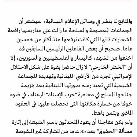
والمتابع لما ينشر في وسائل الإعلام اللبنانية، سيشعر أن
الجماعات المعصومة والمسلحة ما زالت على متاريسها رافعة
الشعارات ذاتها التي كانت ترفعها منذ أكثر من خمسين
عاما. صحيح أن بعض الفاعلين الرئيسين السابقين قد
اختفوا من المشهد، كاليسار والفلسطينيين والسوريين، إلا
أن "الخطر الخارجي" لا زال حاضرا بقوة على شكل الاحتلال
الإسرائيلي لجزء من الأراضي اللبنانية وتهديده للجماعة
الشيعية التي تعيد رسم صورتها اللبنانية بعد هزيمة
جناحها المسلح في مغامرة "حرب الإسناد" الرعناء، في ضوء
خوفا من خسارة مكانتها التي تحصلت عليها في العقود
الماضي وبثمن باهظ.
ولم يكن مفاجئا أن يعود المتحدثون باسم الشيعة إلى إثارة
مسألة "الحقوق" بعد 35 عاما من المشاركة غير المنقوصة