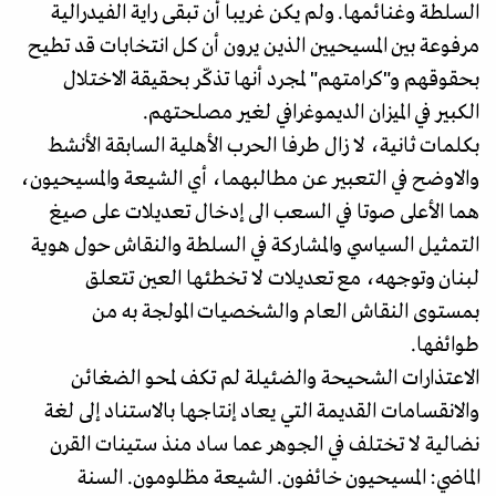
السلطة وغنائمها. ولم يكن غريبا أن تبقى راية الفيدرالية
مرفوعة بين المسيحيين الذين يرون أن كل انتخابات قد تطيح
بحقوقهم و"كرامتهم" لمجرد أنها تذكّر بحقيقة الاختلال
الكبير في الميزان الديموغرافي لغير مصلحتهم.
بكلمات ثانية، لا زال طرفا الحرب الأهلية السابقة الأنشط
والاوضح في التعبير عن مطالبهما، أي الشيعة والمسيحيون،
هما الأعلى صوتا في السعب الى إدخال تعديلات على صيغ
التمثيل السياسي والمشاركة في السلطة والنقاش حول هوية
لبنان وتوجهه، مع تعديلات لا تخطئها العين تتعلق
بمستوى النقاش العام والشخصيات المولجة به من
طوائفها.
الاعتذارات الشحيحة والضئيلة لم تكف لمحو الضغائن
والانقسامات القديمة التي يعاد إنتاجها بالاستناد إلى لغة
نضالية لا تختلف في الجوهر عما ساد منذ ستينات القرن
الماضي: المسيحيون خائفون. الشيعة مظلومون. السنة