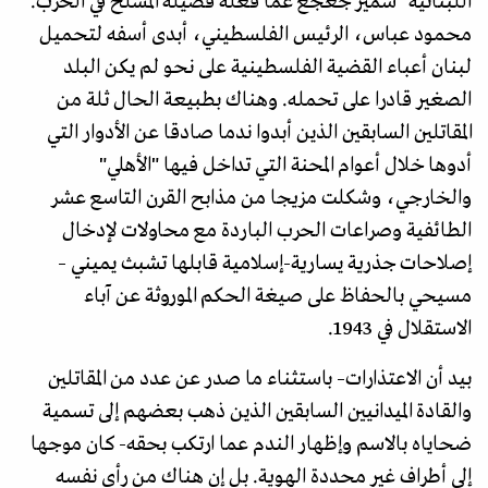
اللبنانية" سمير جعجع عما فعله فصيله المسلح في الحرب.
محمود عباس، الرئيس الفلسطيني، أبدى أسفه لتحميل
لبنان أعباء القضية الفلسطينية على نحو لم يكن البلد
الصغير قادرا على تحمله. وهناك بطبيعة الحال ثلة من
المقاتلين السابقين الذين أبدوا ندما صادقا عن الأدوار التي
أدوها خلال أعوام المحنة التي تداخل فيها "الأهلي"
والخارجي، وشكلت مزيجا من مذابح القرن التاسع عشر
الطائفية وصراعات الحرب الباردة مع محاولات لإدخال
إصلاحات جذرية يسارية-إسلامية قابلها تشبث يميني –
مسيحي بالحفاظ على صيغة الحكم الموروثة عن آباء
الاستقلال في 1943.
بيد أن الاعتذارات– باستثناء ما صدر عن عدد من المقاتلين
والقادة الميدانيين السابقين الذين ذهب بعضهم إلى تسمية
ضحاياه بالاسم وإظهار الندم عما ارتكب بحقه- كان موجها
إلى أطراف غير محددة الهوية. بل إن هناك من رأى نفسه