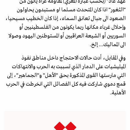
عهد عاد" (بحسب عبارة المعري) لمقاومة غزاة يأتون من
"الثغور" اذا كان المتحدث مسلما او مستبدون يحاولون
الصعود الى جبال تعانق السماء، إذا كان الخطيب مسيحيا،
وإحلال غرباء مكانها ربما يكونون من الفلسطينيين أو
السوريين أو الشيعة العراقيين أو المستوطنين اليهود وصولا
الى المماليك... إلخ.
وفي المقابل، أدت حالات الاحتجاج داخل مناطق نفوذ
الميليشيات على الدمار الذي تسببت به الحرب والانتهاكات
التي مارستها القوى المذكورة بحق "الأهل" و"الجماهير"، إلى
قمع دموي شاركت فيه كل الفصائل التي انخرطت في الحرب
الأهلية.