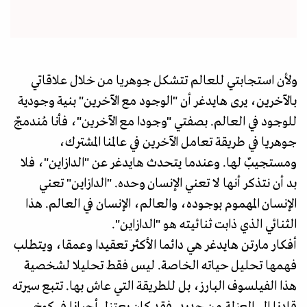
ولأن استجابتي للعالم تتشكل جوهريا من خلال علاقاتي
بالآخرين، يرى هايدغر أن "الوجود مع الآخرين" بنية وجودية
للوجود في العالم. بصفتي "وجودا مع الآخرين"، فأنا مُندمجٌ
جوهريا في طريقة تعامل الآخرين في عالمنا المشترك،
ومستجيبٌ لها. وعندما يتحدث هايدغر عن "الدازاين"، فلا
بد أن نتذكر أنها لا تعني الإنسان وحده. "الدازاين" تعني
الإنسان المهموم بوجوده، والعالم، الإنسان في العالم. هذا
الثنائي الذي ذابت ثنائيته هو "الدازاين".
أفكار مارتن هايدغر هي دائما الأكثر تعقيدا وعمقا، ويتطلب
فهمها تحليل حياته الخاصة. ليس فقط تحليلا لشخصية
هذا الفيلسوف البارز، بل للطريقة التي عاش بها. تتبع سيرته
قادنا إلى العزلة من جديد. فقد كان يعتزل أحيانا في كوخ