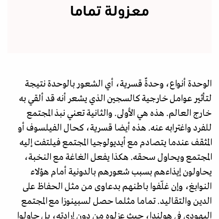
معزولة تماما
الوحدة أنواع، وحدةٌ قسرية، أي الشعور بالوحدة نتيجة
لتأثير عوامل خارجية كالسجين الذي يشعر أنه قد ألقي به
خارج العالم. هذه هي الأولى. والثانية تعني نبذ المجتمع
للفرد واغترابه عنه. هذه أيضا قسرية، كحال الفيلسوف أو
المثقف عندما يتصادم مع أيديولوجيا المجتمع فيلتفت إليه
المجتمع ويحاول سحقه. هكذا يفعل الغاغة مع النخبة،
يحاولون إيذاءهم بسبب شعورهم بالدونية أمام هؤلاء
النوابغ، وإن غلّفوا باطنهم بدعاوى من مثل الحفاظ على
الدين والتقاليد. تماما مثلما حصل لسبينوزا مع المجتمع
اليهودي في هولندا، حيث عزلوه من دون إرادته، بل حاولوا