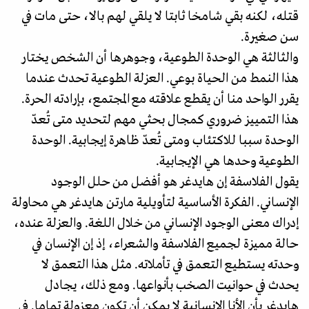
قتله، لكنه بقي شامخا ثابتا لا يلقي لهم بالا، حتى مات في
سن صغيرة.
والثالثة هي الوحدة الطوعية، وجوهرها أن الشخص يختار
هذا النمط من الحياة بوعي. العزلة الطوعية تحدث عندما
يقرر الواحد منا أن يقطع علاقته مع المجتمع، بإرادته الحرة.
هذا التمييز ضروري كمجال بحثي مهم لتحديد متى تُعدّ
الوحدة سببا للاكتئاب ومتى تُعدّ ظاهرة إيجابية. الوحدة
الطوعية وحدها هي الإيجابية.
يقول الفلاسفة إن هايدغر هو أفضل من حلل الوجود
الإنساني. الفكرة الأساسية لتأويلية مارتن هايدغر هي محاولة
إدراك معنى الوجود الإنساني من خلال اللغة. والعزلة عنده،
حالة مميزة لجميع الفلاسفة والشعراء، إذ إن الإنسان في
وحدته يستطيع التعمق في تأملاته. مثل هذا التعمق لا
يحدث في حوانيت الصخب بأنواعها. ومع ذلك، يجادل
هايدغر بأن الأنا الإنسانية لا يمكن أن تكون معزولة تماما. في