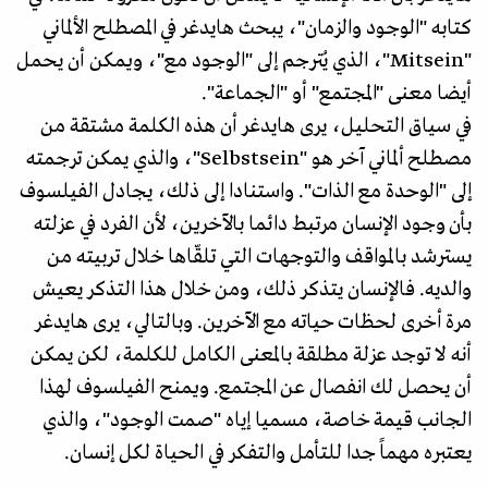
كتابه "الوجود والزمان"، يبحث هايدغر في المصطلح الألماني
"Mitsein"، الذي يُترجم إلى "الوجود مع"، ويمكن أن يحمل
أيضا معنى "المجتمع" أو "الجماعة".
في سياق التحليل، يرى هايدغر أن هذه الكلمة مشتقة من
مصطلح ألماني آخر هو "Selbstsein"، والذي يمكن ترجمته
إلى "الوحدة مع الذات". واستنادا إلى ذلك، يجادل الفيلسوف
بأن وجود الإنسان مرتبط دائما بالآخرين، لأن الفرد في عزلته
يسترشد بالمواقف والتوجهات التي تلقّاها خلال تربيته من
والديه. فالإنسان يتذكر ذلك، ومن خلال هذا التذكر يعيش
مرة أخرى لحظات حياته مع الآخرين. وبالتالي، يرى هايدغر
أنه لا توجد عزلة مطلقة بالمعنى الكامل للكلمة، لكن يمكن
أن يحصل لك انفصال عن المجتمع. ويمنح الفيلسوف لهذا
الجانب قيمة خاصة، مسميا إياه "صمت الوجود"، والذي
يعتبره مهماً جدا للتأمل والتفكر في الحياة لكل إنسان.