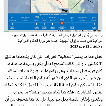
U.S. Department of Defense/Handout via REUTERS
رسم بياني يُظهر الجدول الزمني لعملية "مطرقة منتصف الليل"، ضربة
أميركية على منشآت إيران النووية، صادر عن وزارة الدفاع الأميركية،
واشنطن، 22 يونيو 2025
لعل هذا ما يفسر "لحظية" القرارات التي كان يتخذها عاشق
"الكاتش"، والتي كانت تسمح له بأن ينفي بسرعة مذهلة ما
كان قرره قبل ساعات. وعلى رغم ذلك، فلولا فلتات لسانه
بين حين وآخر، هو الذي لا يظهر أنه يتقن اللعبة السياسية،
مثلما لم يكن يتقن لعبة الكاتش، ونظرا لهول ما كانت تنقله
بعض الشاشات، فقد كنا نكاد نصدق "جدية" ما يجري،
ونقتنع بإتقان اللعبة بكل جوانبها. بل إننا كنا نتخوف من أن