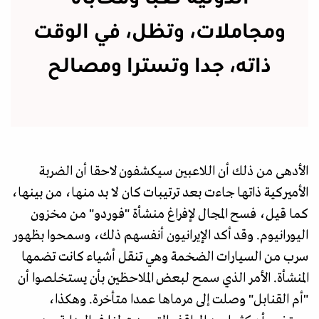
ومجاملات، وتظل، في الوقت
ذاته، جدا وتسترا ومصالح
الأدهى من ذلك أن اللاعبين سيكشفون لاحقا أن الضربة
الأميركية ذاتها جاءت بعد ترتيبات كان لا بد منها، من بينها،
كما قيل، فسح المجال لإفراغ منشأة "فوردو" من مخزون
اليورانيوم. وقد أكد الإيرانيون أنفسهم ذلك، وسمحوا بظهور
سرب من السيارات الضخمة وهي تنقل أشياء كانت تضمها
المنشأة. الأمر الذي سمح لبعض الملاحظين بأن يستخلصوا أن
"أم القنابل" وصلت إلى مرماها عمدا متأخرة. وهكذا،