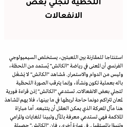
اللحظية لتجلي بعض
الانفعالات
استنتاجا للمقارنة بين اللعبتين، يستخلص السيميولوجي
الفرنسي أن المعنى في رياضة "الكاتش" يُستمد من اللحظة،
وليس من الدوام والاستمرار. مُشاهد "الكاتش" لا يَشغَل
باله بعملية تكون ونشأة، وإنما يترقب الصورة اللحظية
لتجلي بعض الانفعالات. تستدعي "الكاتش" إذن قراءة فورية
لمعان تتراكم دونما حاجة لربطها في ما بينها، فلا يهم المشاهدَ
هنا مآل المعركة الذي يمكن العقل أن يتتبعه. أما مباراة
الملاكمة فهي تستدعي معرفة بالمآل وتبينا للغايات والمرامي
وتنبؤا بالمستقبل. في عبارة أخرى، فإن "الكاتش" حصيلة