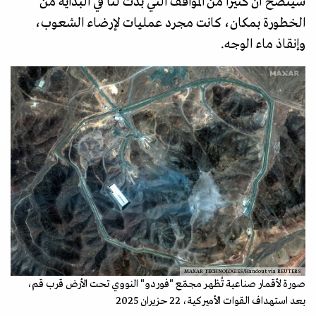
سيتضح أن كثيرا من المواقف التي بدت لنا في البداية من
الخطورة بمكان، كانت مجرد عمليات لإرضاء الشعوب،
وإنقاذ ماء الوجه.
MAXAR TECHNOLOGIES/Handout via REUTERS
صورة لأقمار صناعية تُظهر مجمّع "فوردو" النووي تحت الأرض قرب قم،
بعد استهداف القوات الأميركية، 22 حزيران 2025