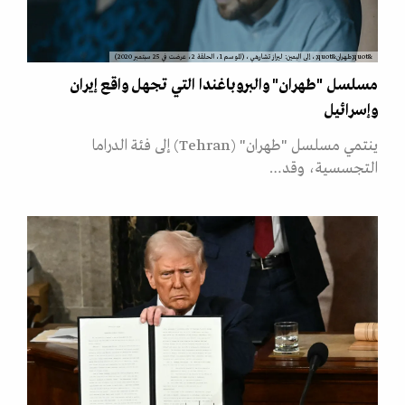
&quot;طهران&quot;، إلى اليمين: ليراز تشارهي، (الموسم 1، الحلقة 2، عرضت في 25 سبتمبر 2020)
مسلسل "طهران" والبروباغندا التي تجهل واقع إيران
وإسرائيل
ينتمي مسلسل "طهران" (Tehran) إلى فئة الدراما
التجسسية، وقد…