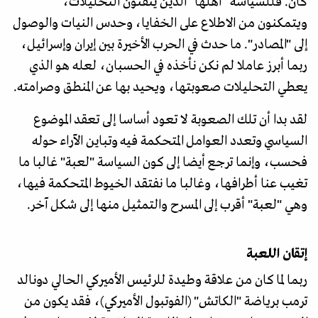
كان. فللسياسة "أهلها" الذين يتقنون التحليلات،
ويتمكنون من الاطلاع على الخفايا، وحدس النيات والوصول
إلى "المصادر". ما حدث في الحرب الأخيرة بين إيران وإسرائيل،
ربما أبرز عاملا لم نكن نأخذه في الحسبان، لعله هو الذي
يعطي التحليلات صعوبتها، ويحيد بها عن المنطق وصرامته.
لقد بدا أن تلك الصعوبة لا تعود أساسا إلى تعقد الموضوع
السياسي وتعدد العوامل المتحكمة فيه وتباين الآراء حوله
فحسب، وإنما ترجع أيضا إلى كون السياسة "لعبة" غالبا ما
تغيب عنا أطرافها، وغالبا ما نفتقد الخيوط المتحكمة فيها،
وهي "لعبة" أقرب إلى المسرح والتمثيل منها إلى شكل آخر.
إتقان اللعبة
ربما لما كان من علاقة وطيدة للرئيس الأميركي الحالي دونالد
ترمب برياضة "الكاتش" (الفوتبول الأميركي)، فقد يكون من