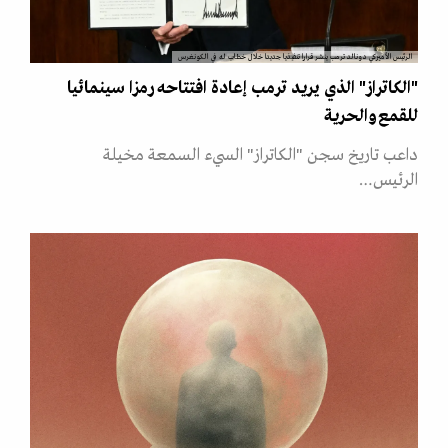
الرئيس الأميركي دونالد ترمب ينشر قرارا تنفيذيا جديدا خلال خطاب له في الكونغرس
"الكاتراز" الذي يريد ترمب إعادة افتتاحه رمزا سينمائيا
للقمع والحرية
داعب تاريخ سجن "الكاتراز" السيء السمعة مخيلة
الرئيس…