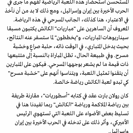
المستحسن استحضار هذه اللعبة الرياضية لفهم ما جرى في
الحرب الأخيرة بين إيران وإسرائيل، ومع ذلك لا بد من أن نأخذ
في الاعتبار، هنا كذلك، الجانب المسرحي في هذه الرياضة.
المعروف أن الساهرين على "مباريات" الكاتش يكتبون مسبقا
سيناريوهات المباريات، و"يخططون" لما ستسفر عنه النتائج،
بحيث يدخل المتباري، في الوقت ذاته، حلبة صراعٍ وخشبةَ
مسرح. وفي طبيعة الحال، تظل المباراة بالنسبة إلى متتبعها
ذات قيمة ما لم يشعر بوجهها المسرحي. فيكون على المتبارين
أن يتقنوا تمثيل اللعبة، ويتناسوا أنهم على "خشبة مسرح"
كي تبدو لعبة الكاتش رياضة خالصة.
كان رولان بارت عقد في كتابه "أسطوريات"، مقارنة طريفة
بين رياضة الملاكمة ورياضة "الكاتش" ربما تفيدنا هنا في
تسليط بعض الأضواء على اللعبة التي تستهوي الرئيس
الأميركي، وأثر ذلك على تدخله في الحرب الأخيرة بين إيران
وإسرائيل.