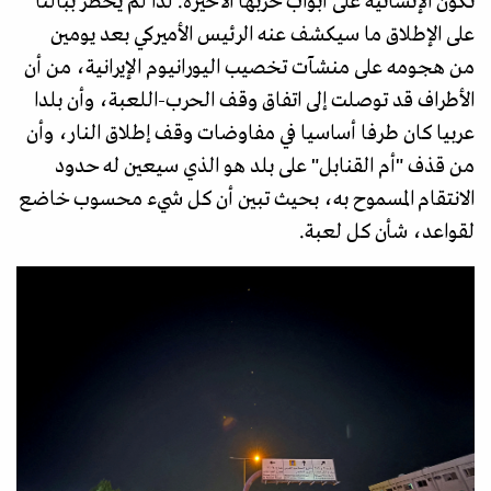
تكون الإنسانية على أبواب حربها الأخيرة. لذا لم يخطر ببالنا
على الإطلاق ما سيكشف عنه الرئيس الأميركي بعد يومين
من هجومه على منشآت تخصيب اليورانيوم الإيرانية، من أن
الأطراف قد توصلت إلى اتفاق وقف الحرب-اللعبة، وأن بلدا
عربيا كان طرفا أساسيا في مفاوضات وقف إطلاق النار، وأن
من قذف "أم القنابل" على بلد هو الذي سيعين له حدود
الانتقام المسموح به، بحيث تبين أن كل شيء محسوب خاضع
لقواعد، شأن كل لعبة.