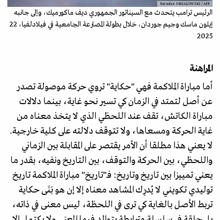
Brendan SMIALOWSKI / AFP
الرئيس ترامب يتحدث مع السيناتور الجمهوري ديف ماكورميك، وإلى جانبه
إيلون ماسك وجيم جوردان، خلال بطولة المصارعة الجامعية في فيلادلفيا، 22
2025
المراهنة
أما مباراة الملاكمة فهي "حكاية" تروي حركة موصولة تصدر
عن أصل لتمتد في الزمان كي تسير نحو غاية، بينما دلالات
مباراة الكاتش، تقف عند اللحظي الذي لا يتخذ معناه من
غاية الحركة ومسعاها، ولا تتوقف دلالته على كلية خارجية.
لا يعني هذا مطلقا أن الأمر يقتصر على المقابلة بين الزماني
واللحظي، بين الحركة والتوقف، بين التاريخ ونفيه، بقدر ما
يعني تمييزا بين تاريخ وتاريخ: فـ"تاريخ" مباراة الملاكمة تاريخ
توليدي تكويني لا يُدرِك المشاهد معناه إلا إن هو بَنَى حكاية
تربط الأصل بالغاية كي ترى في اللحظة، ليس معنى في ذاته،
بل حلقة في سلسلة مترابطة يتوالد فيها المعنى ولا يكتمل إلا