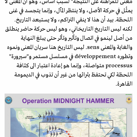
معنى للمراهنة على النتيجة" لسبب أساس، وهو أن المعنى لا
يمثُل في حركة الأصل، ولا ينتظر المآل، وإنما يتجسد في غنى
اللحظة. بيد أن هذا لا ينفي التراكم، ولا يستبعد التاريخ.
لكنه ليس التاريخ التاريخاني، وهو ليس حركة حاضر ينطلق
من أصل لينمو في اتصال وتأثير وتأثر حتى يبلغ النهاية
والغاية والمعنى sens. ليس التاريخ هنا سريان المعنى ونموه
وتطوره développement في مسلسل مستمر و"سيرورة"
processus متواصلة، وإنما هو إعادة اعتبار الى كثافة
اللحظة لكي تحتفظ بثرائها من غير أن تذوب في الديمومة
القاهرة.