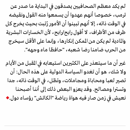
لم يكد معظم الصحافيين يصدقون في البداية ما صدر عن
ترمب، خصوصا أنهم عهدوا أن يسمعوا منه القول ونقيضه
في الوقت ذاته، إلا أنهم تبينوا أن الأمور رُتبت بحيث يخرج كل
طرف من الأطراف، لا أقول رابح/رابح، لأن الخسارات البشرية
والمادية لم يكن من الممكن إنكارها، وإنما على الأقل سيخرج
من الحرب ضامنا رضا شعبه، "حافظا ماء وجهه".
غير أن ما سيتعذر على الكثيرين استيعابه في المقبل من الأيام
ولا شك، هو أن تغدو السياسة الدولية على هذه الحال: أن
تصير لعبا ومحاباة ومجاملات، وتظل، في الوقت ذاته، جدا
وتسترا ومصالح. وقد يعزو البعض ذلك إلى أننا أصبحنا
نعيش في زمن صار فيه هواة رياضة "الكاتش" رؤساء دول.