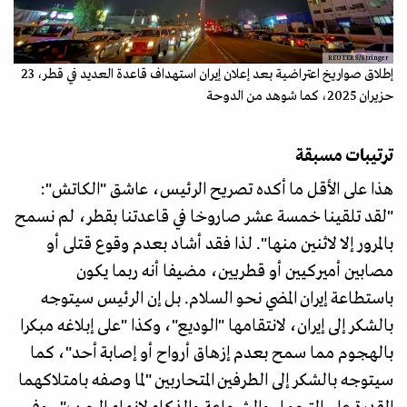
REUTERS/Stringer
إطلاق صواريخ اعتراضية بعد إعلان إيران استهداف قاعدة العديد في قطر، 23
حزيران 2025، كما شوهد من الدوحة
ترتيبات مسبقة
هذا على الأقل ما أكده تصريح الرئيس، عاشق "الكاتش":
"لقد تلقينا خمسة عشر صاروخا في قاعدتنا بقطر، لم نسمح
بالمرور إلا لاثنين منها". لذا فقد أشاد بعدم وقوع قتلى أو
مصابين أميركيين أو قطريين، مضيفا أنه ربما يكون
باستطاعة إيران المضي نحو السلام. بل إن الرئيس سيتوجه
بالشكر إلى إيران، لانتقامها "الوديع"، وكذا "على إبلاغه مبكرا
بالهجوم مما سمح بعدم إزهاق أرواح أو إصابة أحد"، كما
سيتوجه بالشكر إلى الطرفين المتحاربين "لما وصفه بامتلاكهما