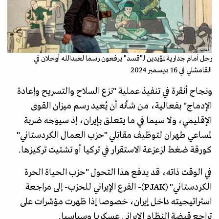
أ.ف.ب
رجل أمام جدارية لمؤيدين لـ"قسد" يرفعون رسما لعبدالله أوجلان في
القامشلي في 16 ديسمبر 2024
ونجاح أنقرة في تنفيذ عملية "نزع السلاح والتسريح وإعادة
الإدماج" بفعالية، من شأنه أن يُعيد رسم ميزان القوى
الإقليمي، ولا سيما في ما يتعلق بإيران، إذ سيوجه ضربة
لمساعي طهران لتوظيف مقاتلي "حزب العمال الكردستاني"
كورقة ضغط لزعزعة الاستقرار في تركيا أو تشتيت تركيزها.
في الوقت ذاته، قد يدفع هذا التحول "حزب الحياة الحرة
الكردستاني" (PJAK)- الفرع الإيراني للحزب- إلى مراجعة
استراتيجيته داخل إيران، خصوصا إذا ظهرت مؤشرات على
تراجع قبضة النظام الإيراني عسكريا وسياسيا.