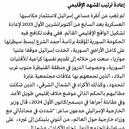
إعادة ترتيب المشهد الإقليمي
لم تغب عن أنقرة مساعي إسرائيل لاستثمار مكاسبها
العسكرية بعد السابع من أكتوبر/تشرين الأول 2023 لإعادة
تشكيل الواقع الإقليمي القائم. ففي وقت تكافح فيه
الحكومة السورية المؤقتة برئاسة أحمد الشرع لبسط سيطرتها
على كامل الأراضي السورية، اتخذت إسرائيل موقفا علنيا
موازيا، سعت من خلاله إلى تقديم نفسها كراعية للأقليات
السورية، وخصوصا الدروز في منطقة القنيطرة جنوب غرب
البلاد، الذين تجمعهم بها علاقات مجتمعية عابرة
للحدود، وكذلك الأكراد في الشمال الشرقي، الذين شكلت
مطالبهم بالحكم الذاتي موضع خلاف إقليمي طويل الأمد.
وفي مقابلة أجراها في ديسمبر/كانون الأول 2024، قال وزير
الخارجية الإسرائيلي جدعون ساعر: "شددت في محادثاتي مع
وزراء خارجية حول العالم، من أنتوني بلينكن إلى غيره، على
مسؤولية المجتمع الدولي تجاه الأكراد"، مشيرا إلى