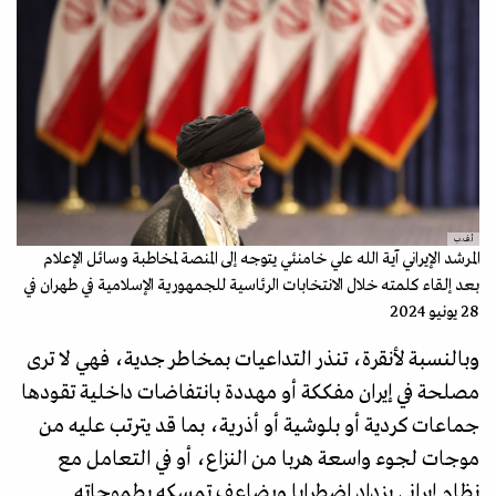
أ.ف.ب
المرشد الإيراني آية الله علي خامنئي يتوجه إلى المنصة لمخاطبة وسائل الإعلام
بعد إلقاء كلمته خلال الانتخابات الرئاسية للجمهورية الإسلامية في طهران في
28 يونيو 2024
وبالنسبة لأنقرة، تنذر التداعيات بمخاطر جدية، فهي لا ترى
مصلحة في إيران مفككة أو مهددة بانتفاضات داخلية تقودها
جماعات كردية أو بلوشية أو أذرية، بما قد يترتب عليه من
موجات لجوء واسعة هربا من النزاع، أو في التعامل مع
نظام إيراني يزداد اضطرابا ويضاعف تمسكه بطموحاته