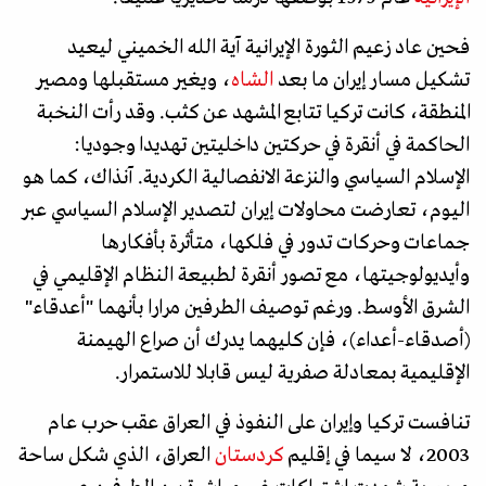
فحين عاد زعيم الثورة الإيرانية آية الله الخميني ليعيد
تشكيل مسار إيران ما بعد
الشاه
، ويغير مستقبلها ومصير
المنطقة، كانت تركيا تتابع المشهد عن كثب. وقد رأت النخبة
الحاكمة في أنقرة في حركتين داخليتين تهديدا وجوديا:
الإسلام السياسي والنزعة الانفصالية الكردية. آنذاك، كما هو
اليوم، تعارضت محاولات إيران لتصدير الإسلام السياسي عبر
جماعات وحركات تدور في فلكها، متأثرة بأفكارها
وأيديولوجيتها، مع تصور أنقرة لطبيعة النظام الإقليمي في
الشرق الأوسط. ورغم توصيف الطرفين مرارا بأنهما "أعدقاء"
(أصدقاء-أعداء)، فإن كليهما يدرك أن صراع الهيمنة
الإقليمية بمعادلة صفرية ليس قابلا للاستمرار.
تنافست تركيا وإيران على النفوذ في العراق عقب حرب عام
2003، لا سيما في إقليم
كردستان
العراق، الذي شكل ساحة