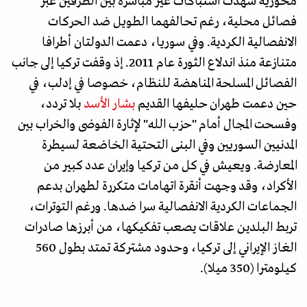
محورية شهدت اشتباكات غير مباشرة بين الطرفين عبر
فصائل محلية، رغم تحالفهما الطويل ضد الحركات
الانفصالية الكردية. وفي سوريا، دعمت الدولتان أطرافا
متنازعة منذ اندلاع الثورة عام 2011. إذ وقفت تركيا إلى جانب
الفصائل المسلحة المناهضة للنظام، خصوصا في إدلب، في
حين دعمت طهران حليفها القديم
بشار الأسد
بلا تردد،
وفسحت المجال أمام "حزب الله" لإثارة الفوضى والخراب بين
المدنيين السوريين وفي البنى التحتية الخاضعة لسيطرة
المعارضة. ويعيش في كل من تركيا وإيران عدد كبير من
الأكراد، وقد وجهت أنقرة اتهامات متكررة لطهران بدعم
الجماعات الكردية الانفصالية سرا ضدها. ورغم التوترات،
تربط البلدين علاقات يصعب تفكيكها، من أبرزها صادرات
الغاز الإيراني إلى تركيا، وحدود مشتركة تمتد بطول 560
كيلومترا (350 ميلا).