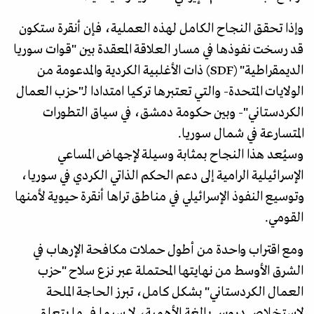
وإذا تحقق النجاح الكامل لهذه العملية، فإن أنقرة ستكون
قد رسخت نفوذها في مسار العلاقة المعقدة بين "قوات سوريا
الديمقراطية" (SDF) ذات الأغلبية الكردية والمدعومة من
الولايات المتحدة- والتي تعتبرها تركيا امتدادا لـ"حزب العمال
الكردستاني"- وبين حكومة دمشق، في سياق التطورات
المتسارعة في شمال سوريا.
وسيُعد هذا النجاح بمثابة وسيلة لإجهاض المساعي
الإسرائيلية الرامية إلى دعم الحكم الذاتي الكردي في سوريا،
وتوسيع النفوذ الإسرائيلي في مناطق تراها أنقرة حيوية لأمنها
القومي.
ومع اقتراب واحدة من أطول حملات مكافحة الإرهاب في
الشرق الأوسط من نهايتها المحتملة عبر نزع سلاح "حزب
العمال الكردستاني" بشكل كامل، تبرز الحاجة الملحة
لاستخلاص دروس بالغة الأهمية، لا سيما في ما يتعلق