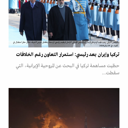
الرئيس التركي رجب طيب أردوغان (يسار) والرئيس الإيراني الراحل إبراهيم رئيسي (وسط) يتفقدان حرس الشرف خلال حفل استقبال في
أنقرة، في 24 يناير2024
تركيا وإيران بعد رئيسي: استمرار التعاون رغم الخلافات
حظيت مساهمة تركيا في البحث عن المروحية الإيرانية، التي
سقطت…