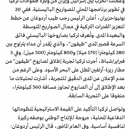
وعجلت الحرب بين إسرائيل وإيران من وتيرة طموحات تركيا
في تطوير برنامجها المحلي للصواريخ الباليستية. ففي 20
يونيو/حزيران، أعلن الرئيس رجب طيب أردوغان عن خطط
لتعزيز القدرات التركية في مجال الصواريخ المتوسطة
والبعيدة المدى. وتُعرف تركيا بصاروخها الباليستي فائق
السرعة قصير المدى "طيفون"، والذي يُقدر أن مداه يتراوح بين
280 كيلومترا (170 ميلا) و800 كيلومتر (500 ميل). وفي 3
فبراير/شباط، أجرت تركيا تجربة إطلاق لصاروخ "طيفون" من
مطار ريزة-آرتفين المطل على البحر الأسود. وعلى الرغم من
عدم الإعلان عن المدى الدقيق للتجربة، أشارت تحليلات ما
بعد الإطلاق إلى أن الصاروخ تجاوز مسافة 560 كيلومترا،
متفوقا على التجربة السابقة.
وتواصل تركيا التأكيد على القيمة الاستراتيجية لمنظوماتها
الدفاعية المحلية، مروجة للإنتاج الوطني بوصفه ركيزة
تنافسية أساسية. وفي العام الماضي، قال الرئيس أردوغان: