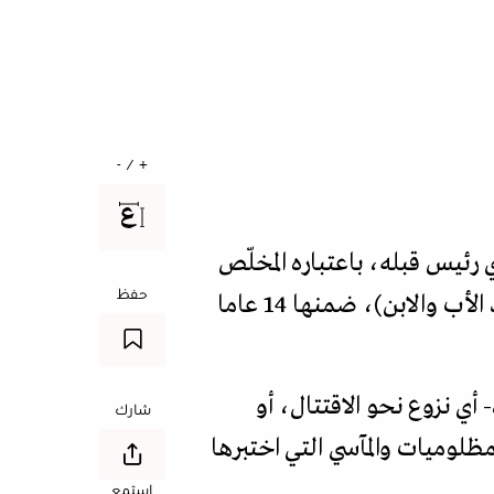
+ / -
 رئيس قبله، باعتباره المخلّص
حفظ
من نظام الاستبداد والفساد الذي هيمن على البلد والشعب لأكثر من نصف قرن (الأسد الأب والابن)، ضمنها 14 عاما
أي نزوع نحو الاقتتال، أو
شارك
ظلوميات والمآسي التي اختبرها
استمع