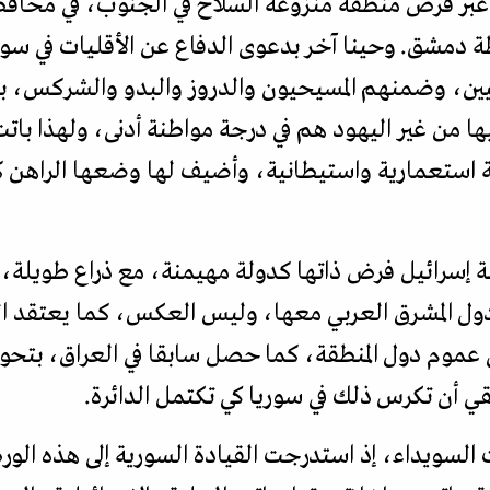
بر فرض منطقة منزوعة السلاح في الجنوب، في محافظ
 دمشق. وحينا آخر بدعوى الدفاع عن الأقليات في سوري
ين، وضمنهم المسيحيون والدروز والبدو والشركس، بخ
ا من غير اليهود هم في درجة مواطنة أدنى، ولهذا باتت
ولة استعمارية واستيطانية، وأضيف لها وضعها الراهن 
 إسرائيل فرض ذاتها كدولة مهيمنة، مع ذراع طويلة، ف
 دول المشرق العربي معها، وليس العكس، كما يعتقد 
عموم دول المنطقة، كما حصل سابقا في العراق، بتحول
قي أن تكرس ذلك في سوريا كي تكتمل الدائرة.
السويداء، إذ استدرجت القيادة السورية إلى هذه الور