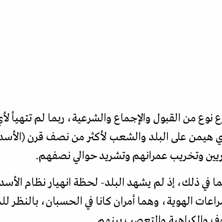
نوع من القبول والإجماع والشرعية، ربما لم تتهيأ لأي
يين وتخريب عمرانهم وتشريد حوالي نصفهم.
في ذلك، إذ لم يشهد البلد- لحظة انهيار نظام الأسد- 
عات الهوية، وهما أمران كانا في الحسبان، بالنظر للم
 والكراهية والتعصب بينهم.