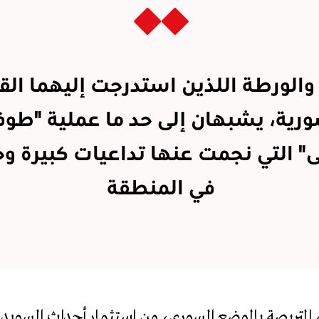
والورطة اللذين استدرجت إليهما القي
رية، يشبهان إلى حد ما عملية "طوف
" التي نجمت عنها تداعيات كبيرة و
في المنطقة
، المتربصة بالوضع السوري، من استثمار أحداث السويد