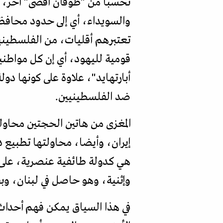
تحسبا من "طوفان أقصى" آخر، ع
والسويداء، أي إلى حدود محافظة
تعتبرهم أقليات، من الفلسطيني
قومية لليهود، أي إن كل مواطنيه
أبارتهايد"، علاوة على كونها د
ضد الفلسطينيين.
المغزى من هاتين الحجتين محاولة
إيران، وأيضا، محاولتها تطبيع
هي كدولة طائفية عنصرية، على 
وإثنية، وهو حاصل في لبنان، وب
في هذا السياق يمكن فهم أحداث 