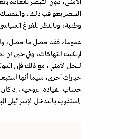
الأمني، دون التبصر بأبعاده وتعق
التبصر بعواقب ذلك، والتمسك ب
وطنية، وبالنظر للفراغ السياسي 
عموما، فقد حصل ما حصل، والنق
ارتكبت انتهاكات، وفي حين أن ث
للحل الأمني، مع ذلك فإن الدول
خيارات أخرى، سيما أنها استبعد
حساب القيادة الروحية، إذ كان م
المستقوية بالتدخل الإسرائيلي المب