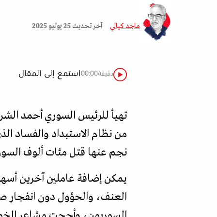
ماجد كيالي
آخر تحديث
25 يوليو 2025
استمع إلى المقال
دقيقة
00:00
تهيأ للرئيس السوري أحمد الشرع 
نجم عنها قتل مئات ألوف السور
يمكن إضافة عاملين آخرين أسهما 
العنف، والحؤول دون انفجار صرا
السوريون، وأججت مشاعر الخوف