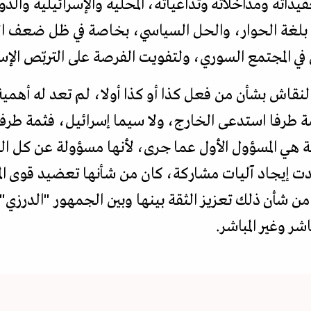
يداته ومداخلاته وتداعياته، المحلية والإسرائيلية والدو
لغة الحوار، والحل السياسي، بخاصة في ظل ضعف الد
في المجتمع السوري، ولتفويت الفرصة على التربّص الإسر
اش بشأن من فعل كذا أو كذا أولا، لم تعد له أهمية
مة طرفا استدعى الخارج، ولا سيما إسرائيل، فثمة طر
ة هي المسؤول الأول عما جرى، لأنها مسؤولة عن كل ال
ت إيجاد آليات مشاركة، كان من شأنها تعضيد قوى المج
ن شأن ذلك تعزيز الثقة بينها وبين الجمهور "الدرزي"
اشر وغير المباشر.