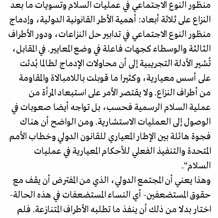
منظور النوع الاجتماعي في عمليات السلام وتسويات ما بعد
النزاع على ثلاثة أبعاد: أهمية الأطر القانونية الدولية، وإدماج
منظور النوع الاجتماعي في تدابير حل النزاعات، ودور الأطراف
الثالثة والوسطاء كجهات فاعلة في وضع المعايير. في المقابل،
تُشير الأدلة التجريبية إلى أن محاولات الإدماج لطالما بُدئت
على أسس معيارية، وكثيرا ما قوبلت باللامبالاة والمقاومة
من أطراف النزاع. ولا يقتصر الأمر على استبعاد المرأة من
عملية السلام الرسمية فحسب، بل تواجه أيضا صعوبات في
الوصول إلى العمليات الاستشارية. ومن الواضح أن هناك
فجوة هائلة بين الإطار المعياري للقانون الدولي وخطاب الأمم
المتحدة والتنفيذ الفعلي للأحكام المعيارية في عمليات
السلام".
وهذا يعني أن المجتمع الدولي، الذي من المفترض أن يقف مع
حقوق المستضعفين- أي النساء المستضعفات في هذه الحالة-
اختار بدلا من ذلك أن ينفذ ما تطلبه الأطراف المتنازعة. فلم