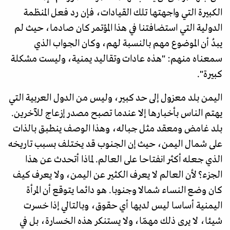
الكبيرة التي واجهتها تلك القيادات، فإن رد فعل المنظمة
الدولية التي استضافتنا في هذا المؤتمر كان صادما، حيث لم
يبدُ أن الموضوع مهم بالنسبة لهم، وكان الجواب الذي
سمعناه منهم: "هذه عادات وتقاليد يمنية، وليست مشكلة
كبيرة".
اليمن بلد معزول إلى حد كبير، وليس من الدول العربية التي
يهتم الناس بأخبارها إلا عندما تصبح مصدر إزعاج للآخرين.
بلد غامض ومعقد مثل جباله، وهذا الوصف ينطبق بالذات
على شمال اليمن، حيث إن الجنوب قد يختلف بسبب تاريخه
الذي جعله أكثر انفتاحا على العالم. لماذا أتحدث عن هذا
الجزء؟ لأن العالم لا يعرف الكثير عن اليمن، ولا يعرف كيف
كان وضع النساء شمالا وجنوبا. هو دائما يتوقع أن المرأة
اليمنية أساسا ليس لديها أي حقوق، وبالتالي إذا خسرت
شيئا، لا يرى ذلك مهمّا، ولا يستنكر هذه الخسارة، بل في