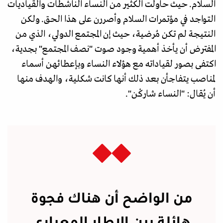
السلام. حيث حاولت الكثير من النساء الناشطات والقياديات
التواجد في مؤتمرات السلام وأصررن على هذا الحق. ولكن
النتيجة لم تكن مُرضية، حيث إن المجتمع الدولي، الذي من
المفترض أن يأخذ أهمية وجود صوت "نصف المجتمع" بجدية،
اكتفى بصور لقياداته مع هؤلاء النساء وبإعطائهن أسماء
لمناصب يتفاجأن بعد ذلك أنها كانت شكلية، والهدف منها
أن يُقال: "النساء شاركْن".
من الواضح أن هناك فجوة