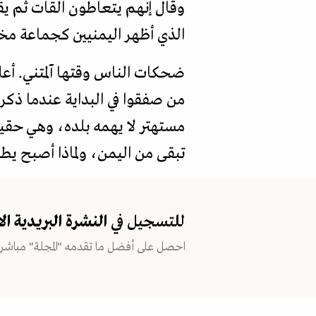
وقال إنهم يتعاطون القات ثم ي
الذي أظهر اليمنيين كجماعة مخد
ضحكات الناس وقتها آلمتني. أعل
من صفقوا في البداية عندما ذك
مستهتر لا يهمه بلده، وهي حقي
تبقى من اليمن، ولماذا أصبح يط
للتسجيل في
النشرة البريدية
ال
احصل على أفضل ما تقدمه "المجلة" مباشرة