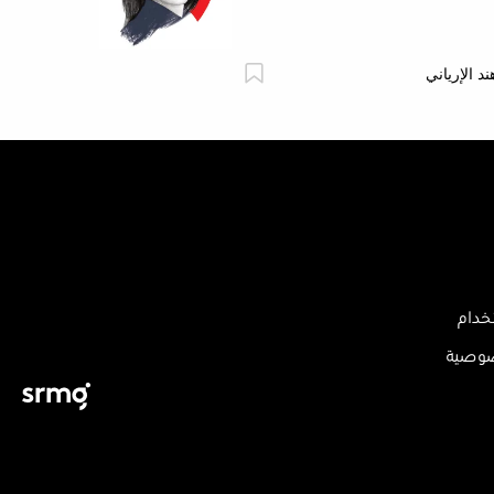
ند الإرياني
خدام
صوصية