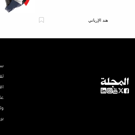
هند الإرياني
سي
ثق
اق
عل
وث
بر