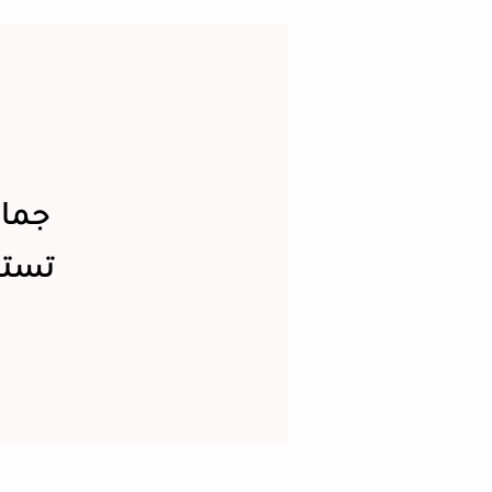
جماع
تستم