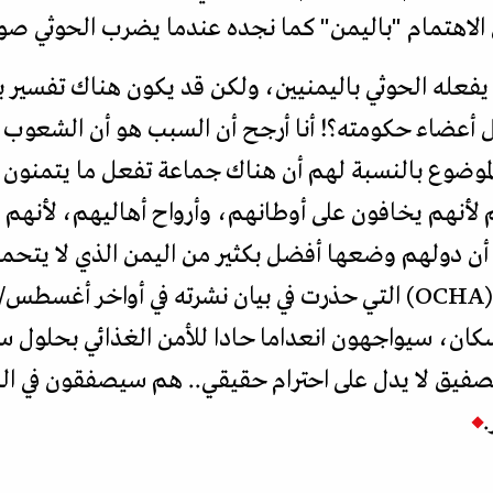
الاهتمام "باليمن" كما نجده عندما يضرب الحوثي صوا
ا يفعله الحوثي باليمنيين، ولكن قد يكون هناك تفسير 
قتل أعضاء حكومته؟! أنا أرجح أن السبب هو أن الشعوب 
الموضوع بالنسبة لهم أن هناك جماعة تفعل ما يتمنون
 لأنهم يخافون على أوطانهم، وأرواح أهاليهم، لأنهم ي
 أن دولهم وضعها أفضل بكثير من اليمن الذي لا يتحم
 في المئة من السكان، سيواجهون انعداما حادا للأمن الغذائي بح
التصفيق لا يدل على احترام حقيقي.. هم سيصفقون في 