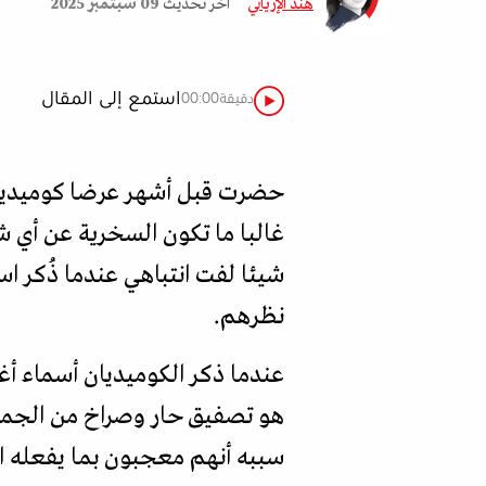
هند الإرياني
آخر تحديث
09 سبتمبر 2025
استمع إلى المقال
دقيقة
00:00
حضرت قبل أشهر عرضا كوميديا 
غالبا ما تكون السخرية عن أي 
شيئا لفت انتباهي عندما ذُكر 
نظرهم.
عندما ذكر الكوميديان أسماء أغ
هو تصفيق حار وصراخ من الجمهور
سببه أنهم معجبون بما يفعله ا