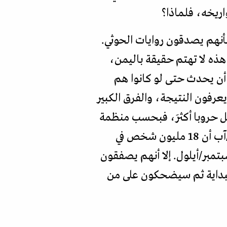
ريخه، فلماذا؟
بأنهم يصدقون روايات الحوثي.
هذه لا تهتم حقيقة باليمن،
 أن يحدث حتى لو كانوا هم
عرفون النتيجة، والفرق الكبير
ل حروبا أكثرَ، فبحسب منظمة
الأمم المتحدة للشؤون الإنسانية (OCHA) التي حذرت في بيان نشرته في أواخر أغسطس/آب أن 18 مليون شخص في
لول سبتمبر/أيلول. إلا أنهم يصفقون
البداية ثم سيضحكون على من