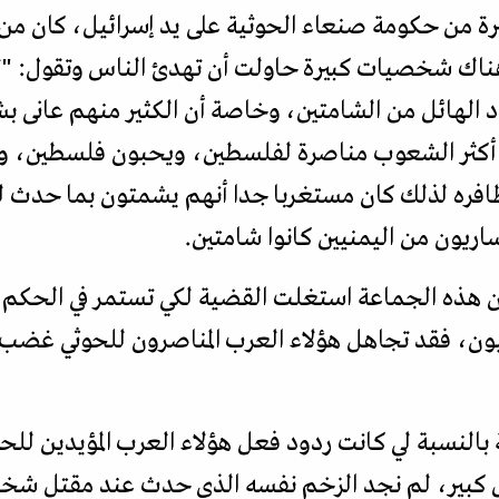
ة من حكومة صنعاء الحوثية على يد إسرائيل، كان من ا
ناك شخصيات كبيرة حاولت أن تهدئ الناس وتقول: "لا 
 الهائل من الشامتين، وخاصة أن الكثير منهم عانى ب
ن أكثر الشعوب مناصرة لفلسطين، ويحبون فلسطين، وإي
ظافره لذلك كان مستغربا جدا أنهم يشمتون بما حدث له
اريون من اليمنيين كانوا شامتين.
ن هذه الجماعة استغلت القضية لكي تستمر في الحكم،
ون، فقد تجاهل هؤلاء العرب المناصرون للحوثي غضب ا
ثانية بالنسبة لي كانت ردود فعل هؤلاء العرب المؤيدين ل
ل كبير، لم نجد الزخم نفسه الذي حدث عند مقتل ش