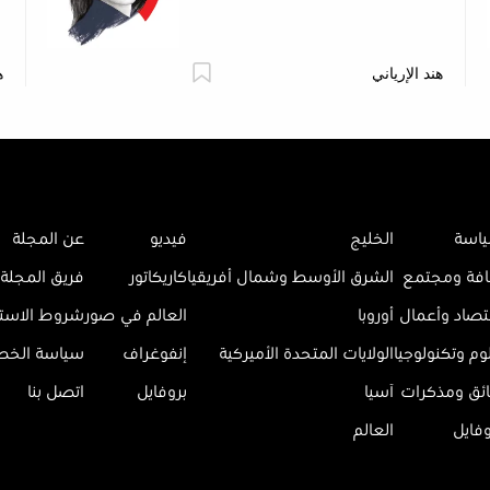
هند الإرياني
ه
اسة
الخليج
فيديو
عن المجلة
افة ومجتمع
الشرق الأوسط وشمال أفريقيا
كاريكاتور
فريق المجلة
تصاد وأعمال
أوروبا
العالم في صور
شروط الاست
وم وتكنولوجيا
الولايات المتحدة الأميركية
إنفوغراف
سياسة الخ
ائق ومذكرات
آسيا
بروفايل
اتصل بنا
وفايل
العالم