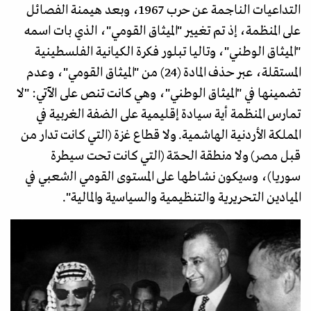
التداعيات الناجمة عن حرب 1967، وبعد هيمنة الفصائل
على المنظمة، إذ تم تغيير "الميثاق القومي"، الذي بات اسمه
"الميثاق الوطني"، وتاليا تبلور فكرة الكيانية الفلسطينية
المستقلة، عبر حذف المادة (24) من "الميثاق القومي"، وعدم
تضمينها في "الميثاق الوطني"، وهي كانت تنص على الآتي: "ﻻ
ﺗﻤﺎرس المنظمة أﻳﺔ ﺳﻴﺎدة إﻗﻠﻴﻤﻴﺔ ﻋﻠﻰ اﻟﻀﻔﺔ اﻟﻐﺮﺑﻴﺔ في
المملكة اﻷردﻧﻴﺔ اﻟﻬﺎﺷﻤﻴﺔ. وﻻ قطاع ﻏﺰة (التي كانت تدار من
قبل مصر) وﻻ ﻣنطقة الحمّة (التي كانت تحت سيطرة
سوريا)، وﺳيكون نشاطها ﻋﻠﻰ المستوى القومي اﻟشعبي في
الميادين اﻟﺘﺤﺮﻳﺮﻳﺔ والتنظيمية واﻟﺴﻴﺎﺳية والمالية".