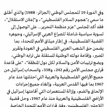
وفي الدورة 19 للمجلس الوطني (الجزائر- 1988) والذي أطلق
ما سمي بـ"هجوم السلام الفلسطيني"، و"إعلان الاستقلال"،
فقد أكد المجلس "عزم منظمة التحرير... على الوصول إلى
تسوية سياسية شاملة للصراع العربي الإسرائيلي، وجوهره
القضية الفلسطينية، في إطار ميثاق الأمم المتحدة، بما
يضمن حق الشعب العربي الفلسطيني في العودة وتقرير
المصير، وإقامة دولته الوطنية المستقلة على ترابه الوطني،
ويضع ترتيبات الأمن والسلام لكل دول المنطقة"، "على قاعدة
قراري مجلس الأمن رقم 242، و338، وانسحاب إسرائيل من
جميع الأراضي الفلسطينية والعربية التي احتلتها منذ عام
1967 بما فيها القدس العربية، وإلغاء جميع إجراءات
الإلحاق والضم، وإزالة المستعمرات التي أقامتها إسرائيل في
الأراضي الفلسطينية والعربية منذ عام 1967، وحل قضية
اللاجئين الفلسطينيين وفق قرارات الأمم المتحدة الخاصة