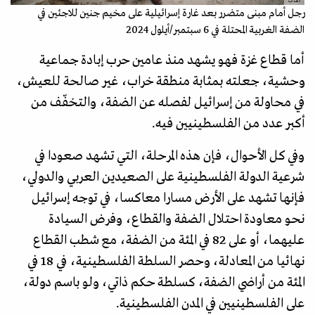
أ.ف.ب
رجل أمام مبنى متضرر بعد غارة إسرائيلية على مخيم جنين للاجئين في
الضفة الغربية المحتلة في 6 سبتمبر/أيلول 2024
أما قطاع غزة فهو يشهد منذ عامين حرب إبادة جماعية
وحشية، جعلته بمثابة منطقة خراب، غير صالحة للعيش،
في محاولة من إسرائيل لفصله عن الضفة، والتخفّف من
أكبر عدد من الفلسطينيين فيه.
وفي كل الأحوال، فإن هذه المرحلة، التي تشهد صعودا في
شرعية الدولة الفلسطينية على الصعيدين العربي والدولي،
فإنها تشهد على الأرض مسارا معاكسا، في توجه إسرائيل
نحو معاودة احتلال الضفة والقطاع، وفرض السيادة
عليهما، أو على 82 في المئة من الضفة، مع شطب القطاع
نهائيا من المعادلة، وحصر السلطة الفلسطينية، في 18 في
المئة من أراضي الضفة، كسلطة حكم ذاتي، ولو باسم دولة،
على الفلسطينيين في المدن الفلسطينية.