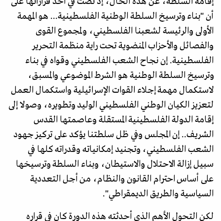
إقامة السلطة، عن هذه الحال، إذ نصت في أحد قراراتها على
أن "بناء وترسيخ السلطة الوطنية الفلسطينية... هو المهمة
الأولى والرئيسة لشعبنا الفلسطيني، ولمجموع القوى
والفصائل والأحزاب المنضوية تحت راية منظمة التحرير
الفلسطينية. إن نجاح الشعب الفلسطيني وقواه في بناء
وترسيخ السلطة الوطنية هو الشرط الموضوعي والمسبق،
لاستكمال مهمة إجلاء القوات الإسرائيلية واستكمال العمل
لتعزيز الكيان الوطني الفلسطيني الوليد وتطويره، وصولا إلى
إقامة الدولة الفلسطينية المستقلة وعاصمتها القدس
الشريف.. إن المجلس وفي ظل سلطتنا يؤكد على تركيز جهود
الشعب الفلسطيني، وتجنيد إمكانياته وقدراته كلها في
سبيل إزالة الاحتلال والاستيطان، وبناء السلطة وترسيخها
على أساس احترام القانون والنظام، من أجل التعددية
السياسية والطريق الديمقراطي".
لكن التحول الأهم الذي أحدثته هذه الدورة كان في قراره