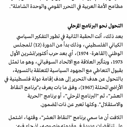
مطامح الأمة العربية في التحرر القومي والوحدة الشاملة".
التحول نحو البرنامج المرحلي
بعد ذلك، أتت الحقبة الثانية في تطور التفكير السياسي
الكياني الفلسطيني، وذلك بدأ من الدورة (12) للمجلس
الوطني (القاهرة- 1974)، أي بعد حرب أكتوبر/تشرين الأول
1973، وبتأثير العلاقة مع الاتحاد السوفياتي، وهو ما تمثل
بقبول التعاطي مع الجهود السياسية المتعلقة بالتسوية،
بالتحول عن هدف التحرير إلى هدف إقامة دولة فلسطينية في
الأراضي المحتلة (1967)، وفق ما بات يعرف بـ"برنامج النقاط
العشر"، ثم "البرنامج المرحلي"، أو برنامج "الحرية
والاستقلال". وكلها تعبر عن ذات المضمون.
اللافت أن ما سمي برنامج "النقاط العشر"، وقتها، اشتمل
على تناقضات عديدة في مقدمته ونصوصه، إذ جاء فيه: