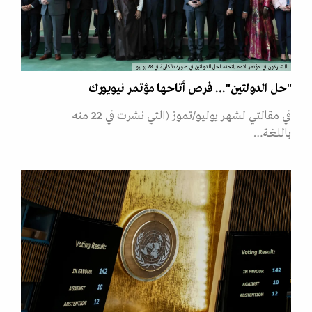
المشاركون في مؤتمر الامم المتحدة لحل الدولتين في صورة تذكارية في 28 يوليو
"حل الدولتين"... فرص أتاحها مؤتمر نيويورك
في مقالتي لشهر يوليو/تموز (التي نشرت في 22 منه
باللغة…