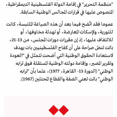
"منظمة التحرير" في إقامة الدولة الفلسطينية الديمقراطية،
المنصوص عليها في قرارات المجالس الوطنية السابقة.
عموما فقد اتّضح فيما بعد أن هذه الصياغة الملتبسة، كانت
للتورية، ولإسكات المعارضة، أو تهدئة مخاوفها، أو
للالتفاف عليها، إذ إن مقررات دورات المجلس، من 13-21،
باتت تنصّ صراحة على أن كفاح الفلسطينيين بات يهدف
لاستعادة الحقوق الوطنية التي أضحت تتمثل في "العودة
وتقرير المصير، وإقامة دولته الوطنية المستقلة فوق ترابه
الوطني" (الدورة 13- القاهرة، 1977)، علما بأن "ترابه
الوطني" باتت تعني الضفة والقطاع المحتلين (1967).