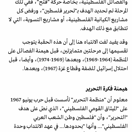
والفصائل الفلسطينية، بخاصة حركة "فتح"، ففي تلك
المرحلة تم تحديد الهدف بـ"تحرير فلسطين"، ورفض كل
مشاريع الكيانية الفلسطينية، أو مشاريع التسوية، التي لا
تتطابق مع ذلك الهدف.
وقد يفيد لفت الانتباه هنا إلى أن هذه الحقبة يتوجب
تقسيمها إلى مرحلتين متمايزتين، قبل هيمنة الفصائل على
المنظمة (1964-1969)، وبعدها (1969-1974)، وأيضا، قبل
احتلال إسرائيل للضفة وقطاع غزة (1967)، وبعدها.
هيمنة فكرة التحرير
معلوم أن "منظمة التحرير" تأسست قبل حرب يونيو 1967
على "الميثاق القومي الفلسطيني"، الذي نصّ على هدف
"التحرير"، وأن "فلسطين وطن الشعب العربي
الفلسطيني"... وأنها "بحدودها... في عهد الانتداب وحدة