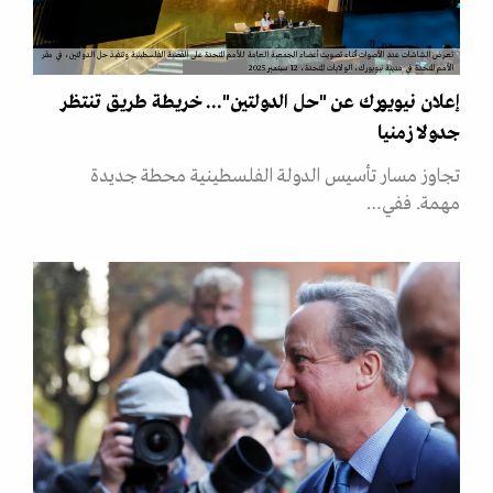
تعرض الشاشات عدد الأصوات أثناء تصويت أعضاء الجمعية العامة للأمم المتحدة على القضية الفلسطينية وتنفيذ حل الدولتين، في مقر
الأمم المتحدة في مدينة نيويورك، الولايات المتحدة، 12 سبتمبر 2025
إعلان نيويورك عن "حل الدولتين"... خريطة طريق تنتظر
جدولا زمنيا
تجاوز مسار تأسيس الدولة الفلسطينية محطة جديدة
مهمة. ففي…