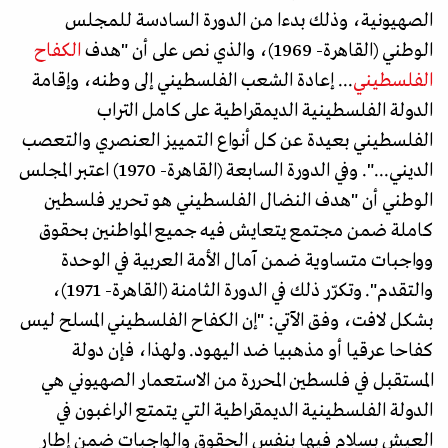
الصهيونية، وذلك بدءا من الدورة السادسة للمجلس
الوطني (القاهرة- 1969)، والذي نص على أن "هدف
الكفاح
الفلسطيني
... إعادة الشعب الفلسطيني إلى وطنه، وإقامة
الدولة الفلسطينية الديمقراطية على كامل التراب
الفلسطيني بعيدة عن كل أنواع التمييز العنصري والتعصب
الديني...". وفي الدورة السابعة (القاهرة- 1970) اعتبر المجلس
الوطني أن "هدف النضال الفلسطيني هو تحرير فلسطين
كاملة ضمن مجتمع يتعايش فيه جميع المواطنين بحقوق
وواجبات متساوية ضمن آمال الأمة العربية في الوحدة
والتقدم". وتكرّر ذلك في الدورة الثامنة (القاهرة- 1971)،
بشكل لافت، وفق الآتي: "إن الكفاح الفلسطيني المسلح ليس
كفاحا عرقيا أو مذهبيا ضد اليهود. ولهذا، فإن دولة
المستقبل في فلسطين المحررة من الاستعمار الصهيوني هي
الدولة الفلسطينية الديمقراطية التي يتمتع الراغبون في
العيش بسلام فيها بنفس الحقوق والواجبات ضمن إطار