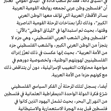
في السياق ذاته، فقد تم شطب مادة في "الميثاق القومي" تعتبر
أن "فلسطين وطن عربي تجمعه روابطه القومية العربية
بسائر الأقطار العربية التي تؤلف معها الوطن العربي
الكبير"، وذلك تأثرا بمناخات المرحلة القومية الناصرية
وقتها، بحيث تم استبدالها في "الميثاق الوطني" بالآتي:
"فلسطين وطن الشعب العربي الفلسطيني، وهي جزء لا
يتجزأ من الوطن العربي الكبير، والشعب الفلسطيني جزء
من الأمة العربية"، بحيث إنها عكست في ذلك تعزّز إدراك
الفلسطينيين لهويتهم الوطنية، ولخصوصية دورهم في
مواجهة محاولات التغييب الإسرائيلية، دون أن يتناقض ذلك
مع كونهم جزءا من الأمة العربية.
أيضا، يسجل لتلك المرحلة أن الفكر السياسي الفلسطيني
شرّع فكرة الدولة الواحدة الديمقراطية العلمانية في فلسطين
من النهر إلى البحر، بحيث تشمل اليهود الذين كانوا في
فلسطين قبل بدء الهجرة الاستعمارية والاستيطانية