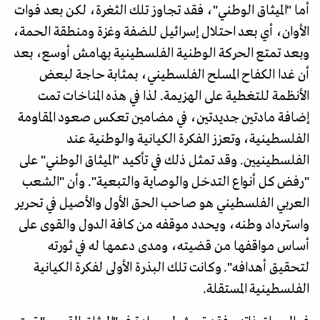
أما "الميثاق الوطني"، فقد تجاوز تلك الثغرة، لكن بعد فوات
الأوان، أي بعد احتلال إسرائيل للضفة وغزة ومنطقة الحمة،
وبعد تمتع الحركة الوطنية الفلسطينية بهامش أوسع، بعد
أن غدا الكفاح المسلح الفلسطيني، بمثابة حاجة لبعض
الأنظمة للتغطية على الهزيمة. لذا في هذه المناخات تمت
إضافة مادتين جديدتين، في مضامين تعكس صعود المقاومة
الفلسطينية، وتعزز الفكرة الكيانية والوطنية عند
الفلسطينيين. وقد تمثل ذلك في تأكيد "الميثاق الوطني" على
"رفض كل أنواع التدخل والوصاية والتبعية". وأن "الشعب
العربي الفلسطيني هو صاحب الحق الأول والأصيل في تحرير
واسترداد وطنه، ويحدد موقفه من كافة الدول والقوى على
أساس مواقفها من قضيته، ومدى دعمها له في ثورته
لتحقيق أهدافه". وكانت تلك البذرة الأولى لفكرة الكيانية
الفلسطينية المستقلة.