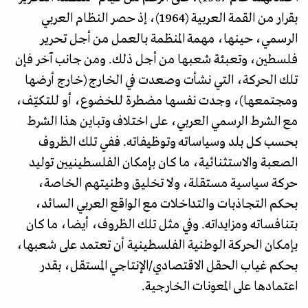
بقرار من القمة العربية (1964)، إذ حصر النظام العربي
الرسمي، حينها، مهمة المنظمة بالعمل من أجل تحرير
فلسطين، وتعبئة شعبها من أجل ذلك. ومن جانب آخر فإن
تلك الحركة، التي نشأت وصعدت في الخارج (خارج أرضها
ومجتمعها)، وجدت نفسها مضطرة للخضوع، أو للتكيّف،
مع الشرط الرسمي العربي، على اختلاف وتباين هذا الشرط
بحسب كل بلد وسياساته وتوظيفاته. ففي تلك الظروف
الصعبة والاستثنائية، ما كان بإمكان الفلسطينيين توليد
حركة سياسية مستقلة، ولا تخليق وطنيتهم الخاصة،
بحكم التجاذبات والتداخلات مع الواقع العربي السائد،
بتنافساته ومزايداته. وفي مثل تلك الظروف، أيضا، ما كان
بإمكان الحركة الوطنية الفلسطينية أن تعتمد على شعبها،
بحكم غياب الحقل الاقتصادي/الإنتاجي المستقل، بقدر
اعتمادها على المعونات الخارجية.