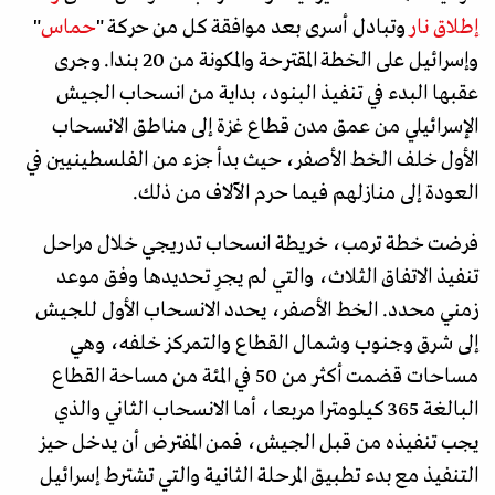
إطلاق نار
وتبادل أسرى بعد موافقة كل من حركة "
حماس
"
وإسرائيل على الخطة المقترحة والمكونة من 20 بندا. وجرى
عقبها البدء في تنفيذ البنود، بداية من انسحاب الجيش
الإسرائيلي من عمق مدن قطاع غزة إلى مناطق الانسحاب
الأول خلف الخط الأصفر، حيث بدأ جزء من الفلسطينيين في
العودة إلى منازلهم فيما حرم الآلاف من ذلك.
فرضت خطة ترمب، خريطة انسحاب تدريجي خلال مراحل
تنفيذ الاتفاق الثلاث، والتي لم يجرِ تحديدها وفق موعد
زمني محدد. الخط الأصفر، يحدد الانسحاب الأول للجيش
إلى شرق وجنوب وشمال القطاع والتمركز خلفه، وهي
مساحات قضمت أكثر من 50 في المئة من مساحة القطاع
البالغة 365 كيلومترا مربعا، أما الانسحاب الثاني والذي
يجب تنفيذه من قبل الجيش، فمن المفترض أن يدخل حيز
التنفيذ مع بدء تطبيق المرحلة الثانية والتي تشترط إسرائيل