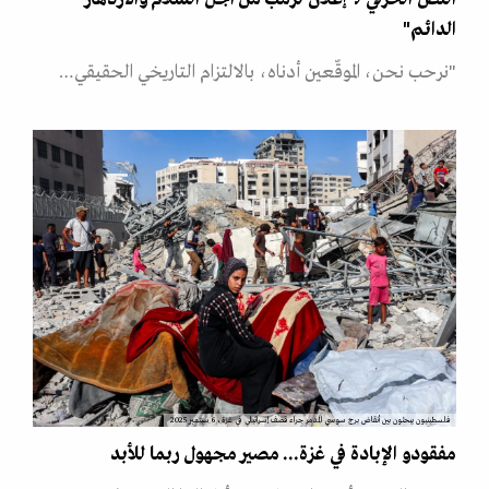
الدائم"
"نرحب نحن، الموقّعين أدناه، بالالتزام التاريخي الحقيقي…
فلسطينيون يبحثون بين أنقاض برج سوسي المدمر جراء قصف إسرائيلي في غزة، 6 سبتمبر 2025
مفقودو الإبادة في غزة... مصير مجهول ربما للأبد