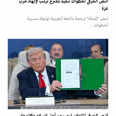
النص الحرفي لخطوات تنفيذ مقترح ترمب لإنهاء حرب
غزة
تنشر "المجلة" ترجمة باللغة العربية لوثيقة مسربة
لخطوات…
الرئيس الأميركي دونالد ترمب يعرض الوثيقة الموقعة خلال قمة "اتفاق غزة" للسلام في شرم الشيخ، 13 أكتوبر 2025
النص الحرفي لـ"إعلان ترمب من أجل السلام والازدهار