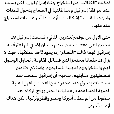
تمكنت "الكتائب" من استخراج جثث إسرائيليين، لكن بسبب
عدم موافقة إسرائيل ومماطلتها في السماح بدخول المعدات،
واجهت "القسام" إشكاليات وأزمات ما أخّر عمليات استخراج
عدد منها.
حتى الأول من نوفمبر/تشرين الثاني، تسلمت إسرائيل 18
محتجزا على دفعات، من بينهم جثمان إضافي لم تعترف به
إسرائيل فيما قالت "القسام" إنه يعود لأحد عملائها، حيث لا
يزال 11 جثمانا محتجزا لدى فصائل المقاومة، تحاول الوصول
لهم واستخراجهم تمهيدا لتسليمهم واستلام جثامين
فلسطينيين مقابلهم. صحيح أن إسرائيل سمحت بعد
مماطلات بدخول عدد محدود من المعدات والفرق الفنية
المصرية للمساهمة في عمليات الحفر ورفع الركام بعد
ضغوط من الوسطاء أميركا ومصر وقطر وتركيا، لكن هناك
أزمات أخرى.