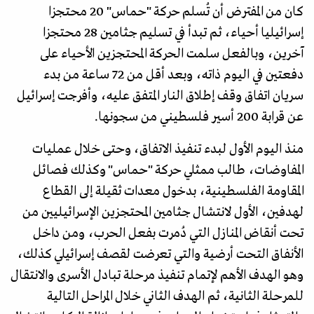
كان من المفترض أن تُسلم حركة "حماس" 20 محتجزا
إسرائيليا أحياء، ثم تبدأ في تسليم جثامين 28 محتجزا
آخرين، وبالفعل سلمت الحركة المحتجزين الأحياء على
دفعتين في اليوم ذاته، وبعد أقل من 72 ساعة من بدء
سريان اتفاق وقف إطلاق النار المتفق عليه، وأفرجت إسرائيل
عن قرابة 200 أسير فلسطيني من سجونها.
منذ اليوم الأول لبدء تنفيذ الاتفاق، وحتى خلال عمليات
المفاوضات، طالب ممثلي حركة "حماس" وكذلك فصائل
المقاومة الفلسطينية، بدخول معدات ثقيلة إلى القطاع
لهدفين، الأول لانتشال جثامين المحتجزين الإسرائيليين من
تحت أنقاض المنازل التي دُمرت بفعل الحرب، ومن داخل
الأنفاق التحت أرضية والتي تعرضت لقصف إسرائيلي كذلك،
وهو الهدف الأهم لإتمام تنفيذ مرحلة تبادل الأسرى والانتقال
للمرحلة الثانية، ثم الهدف الثاني خلال المراحل التالية