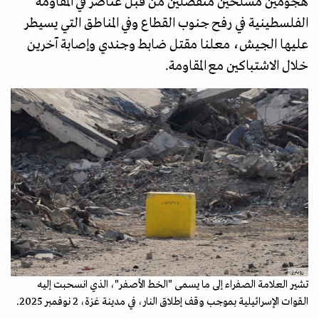
هجومين مسلحين منفصلين من قبل عناصر في المقاومة
الفلسطينية في رفح جنوب القطاع وفي المناطق التي يسيطر
عليها الجيش، معلنا مقتل ضابط وجندي وإصابة آخرين
خلال الاشتباكين مع المقاومة.
رويترز
تشير العلامة الصفراء إلى ما يسمى "الخط الأصفر"، الذي انسحبت إليه
القوات الإسرائيلية بموجب وقف إطلاق النار، في مدينة غزة، 2 نوفمبر 2025.