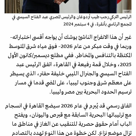
أ.ف.ب
الرئيس التركي رجب طيب أردوغان والرئيس المصري عبد الفتاح السيسي في
المجمع الرئاسي بأنقرة، في 4 سبتمبر 2024
غير أن هذا الانفراج الناشئ يوشك أن يواجه أقسى اختباراته–
وربما في وقت مبكر من عام 2026– فوق مياه شرق المتوسط
المكتظة بالتنافس والمخاطر. ففي مطلع ديسمبر/كانون الأول
2025، وخلال قمة رفيعة في القاهرة، اتفق الرئيس عبد
الفتاح السيسي والجنرال الليبي خليفة حفتر، الذي يسيطر
على معظم شرق وجنوب ليبيا، على المضي قدما في مسار
ترسيم الحدود البحرية بين مصر وليبيا.
اتفاق رسمي قد يُبرم في عام 2026 سيضع القاهرة في انسجام
مع ترتيباتها البحرية السابقة مع قبرص واليونان، ويفتح
الباب أمام حقوق حصرية للتنقيب عن الغاز في مناطق ما
تزال موضع نزاع. لكن خطوة من هذا النوع تهدد بالتصادم