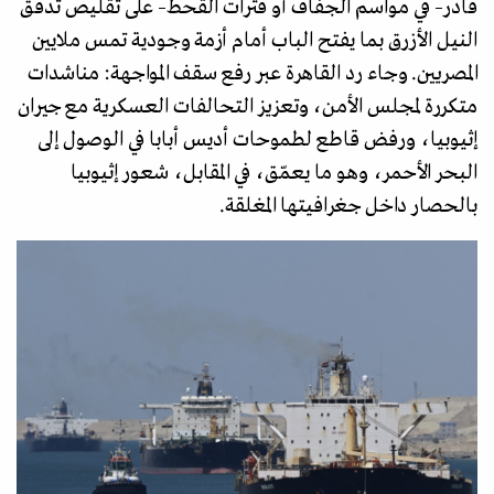
قادر– في مواسم الجفاف أو فترات القحط– على تقليص تدفق
النيل الأزرق بما يفتح الباب أمام أزمة وجودية تمس ملايين
المصريين. وجاء رد القاهرة عبر رفع سقف المواجهة: مناشدات
متكررة لمجلس الأمن، وتعزيز التحالفات العسكرية مع جيران
إثيوبيا، ورفض قاطع لطموحات أديس أبابا في الوصول إلى
البحر الأحمر، وهو ما يعمّق، في المقابل، شعور إثيوبيا
بالحصار داخل جغرافيتها المغلقة.