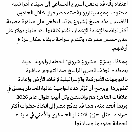
اعتقاد بأنه قد يجعل النزوح الجماعي إلى سيناء أمرا شبه
محتوم، وهو سيناريو رفضته مصر مرارا خلال العامين
الماضيين. وقد صيغ المشروع جزئيا ليطغى على مبادرة مصرية
أكثر تواضعا لإعادة الإعمار، تقدر كلفتها بـ53 مليار دولار على
مدى خمس سنوات، وتلتزم صراحة بإبقاء سكان غزة في
أرضهم.
وهكذا، يسرّع "مشروع شروق" لحظة المواجهة، حيث
يصطدم الموقف المصري الراسخ ضد التهجير مباشرة
بالتوجهات الأميركية والإسرائيلية لإخلاء الأرض وإعادة
تطويرها. ويرجح أن تؤثر هذه المواجهة عالية المخاطر بعمق في
علاقات القاهرة مع واشنطن وتل أبيب طوال عام 2026
وربما أبعد منه، مما قد يدفع مصر إلى اتخاذ خطوات أكثر
صرامة، مثل تعزيز الانتشار العسكري والأمني في سيناء
لحماية حدودها ومبادئها.