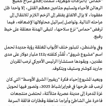
"حماس" بالتزامات جوهرية، شملت إطلاق سراح جميع
الرهائن الأحياء وتسليم جثامين معظم القتلى، إلا واحدا ظل
مفقودا، لا يزال الاتفاق يفتقر إلى الزخم اللازم للانتقال إلى
مراحله التالية. وتواصل إسرائيل محاولاتها لإضعافه، فيما
ترفض "حماس" نزع سلاحها، لتبقى الهدنة معلقة على خيط
رفيع.
وفي واشنطن، تتبلور خلف الأبواب المغلقة رؤية جديدة تحمل
اسم "مشروع شروق"، تُقدَّر كلفته بـ112 مليار دولار على مدى
عقدين، ويقودها مستشارا الرئيس الأميركي ترمب المقربان
جاريد كوشنر وستيف ويتكوف.
ويعيد المشروع إحياء فكرة "ريفييرا الشرق الأوسط" التي كان
ترمب قد طرحها في فبراير/شباط 2025، وتصور فيها تحويل
غزة المدمرة إلى مدينة عصرية متلألئة، تحتضن منتجعات
فاخرة على الشاطئ وأبراجا شاهقة وقطارات فائقة السرعة