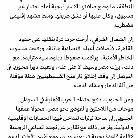
المنطقة، ما وضع صلابتها الاستراتيجية أمام اختبار غير
مسبوق، وكان عليها أن تشق طريقها وسط مشهد إقليمي
مضطرب.
إلى الشمال الشرقي، أرخت حرب غزة بثقلها على حدود
القاهرة، فأضافت أعباء اقتصادية هائلة، ورفعت منسوب
المخاطر الأمنية، وراكمت ضغوطا دبلوماسية متزايدة. مع
ذلك، برزت مصر وسيطا لا غنى عنه، ولعبت دورا محوريا في
التوصل إلى وقف إطلاق نار منح الفلسطينيين هدنة مؤقتة
من آلة الدمار وسفك الدماء.
ومن الجنوب، دفع احتدام الحرب الأهلية في السودان
موجات من اللاجئين والفوضى نحو مصر، محولا عمقها
الجنوبي إلى ساحة توترات تتداخل فيها الحسابات الإقليمية
والدولية. وتزامن ذلك مع تقارير عن تجدد المساعي الروسية
لإقامة قاعدة بحرية في بورتسودان، ومع تقدم "قوات الدعم