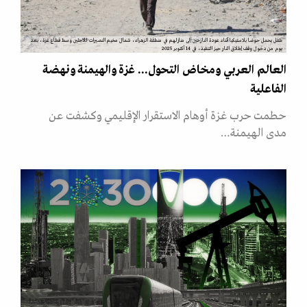
طفل يحمل حوضا بلاستيكيا أثناء عودة النازحين إلى منازلهم في منطقة الزهراء، شمال مخيم النصيرات للاجئين وسط قطاع غزة، بعد
يوم من دخول وقف إطلاق النار حيز التنفيذ، في 14 أكتوبر 2025
العالم العربي ومخاض التحول... غزة والهيمنة ونهضة
الفاعلية
حطمت حرب غزة أوهام الاستقرار الإقليمي وكشفت عن
مدى الهيمنة…