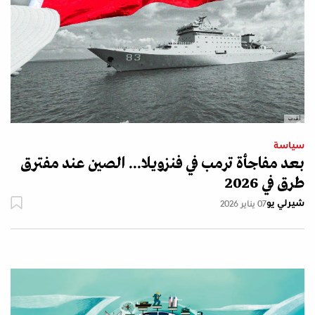
أ.ف.ب
سياسة
بعد مفاجأة ترمب في فنزويلا... الصين عند مفترق
طرق في 2026
شيرلي يو
07 يناير 2026