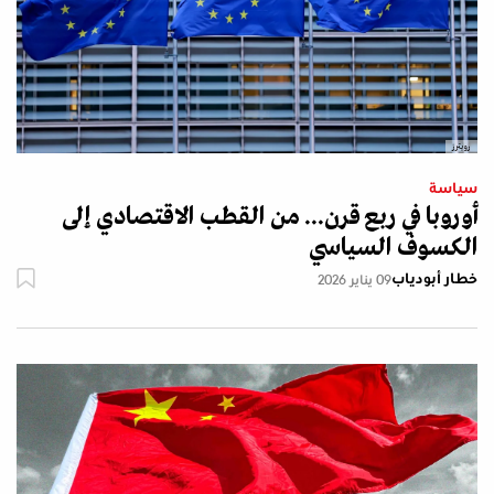
رويترز
سياسة
أوروبا في ربع قرن... من القطب الاقتصادي إلى
الكسوف السياسي
خطار أبودياب
09 يناير 2026