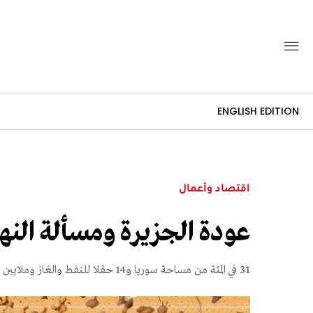
ENGLISH EDITION
اقتصاد وأعمال
عودة الجزيرة ومسألة الن
31 في المئة من مساحة سوريا و14 حقلا للنفط والغاز وملايين الأطنان من القمح والقطن والشعير