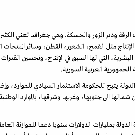
لرقة ودير الزور والحسكة. وهي جغرافيا تعني الكثير
لإنتاج مثل القمح، الشعير، القطن، وسائر المنتجات الز
 البشرية، التي لها السبق في الإنتاج، وتحسين القدرات
 الدولة يتيح للحكومة الاستثمار السيادي للموارد، وإضا
شمالها الى جنوبها، وغربها وشرقها، بالموارد الوطنية 
ة الدولة بمليارات الدولارات سنويا دعما للموازنة العا