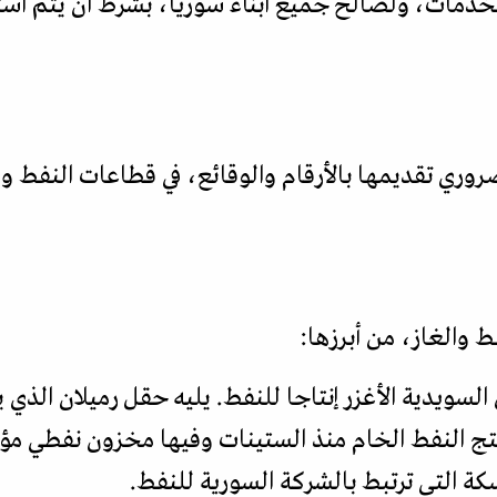
خدمات، ولصالح جميع أبناء سوريا، بشرط أن يتم ا
ري تقديمها بالأرقام والوقائع، في قطاعات النفط والغ
ويدية الأغزر إنتاجا للنفط. يليه حقل رميلان الذي ين
ة التي ترتبط بالشركة السورية للنفط.