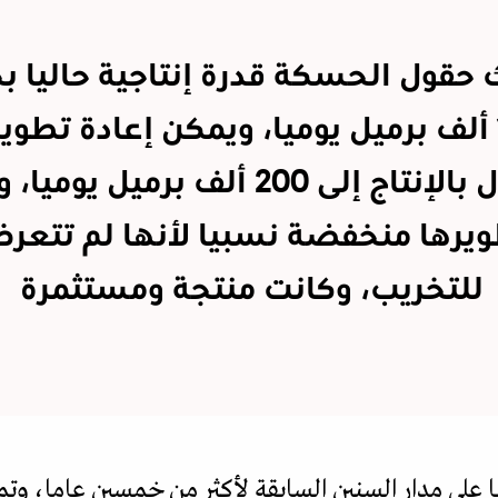
 حقول الحسكة قدرة إنتاجية حاليا ب
100 ألف برميل يوميا، ويمكن إعادة تطوي
للوصول بالإنتاج إلى 200 ألف برميل يو
يرها منخفضة نسبيا لأنها لم تتعر
للتخريب، وكانت منتجة ومستثمرة
 على مدار السنين السابقة لأكثر من خمسين عاما، وت