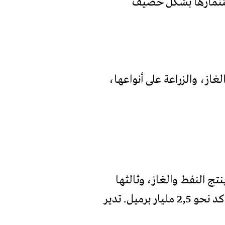
ستثمارها بشكل حصيف
از، والزراعة على أنواعها،
تج النفط والغاز، وثالثها
حقل كراتشوك النفطي، وهي تنتج النفط الخام منذ الستينات وفيها مخزون نفطي مؤكد نحو 2,5 مليار برميل. تدير