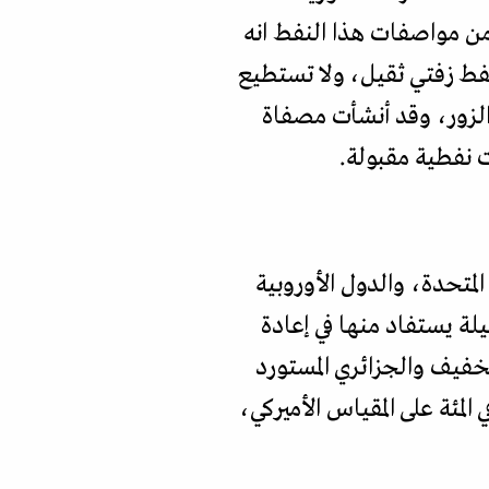
من مواصفات هذا النفط انه
لمئة، وتبلغ الكثافة على المقياس الأميركي 24 (A.P.1)، وهو نفط زفتي ثقيل، ولا تستطيع
في المئة من نفوط حقول دير الزور، وقد أنشأت مصفاة
 نفطية مقبولة.
المتحدة، والدول الأوروبية
ة يستفاد منها في إعادة
خفيف والجزائري المستورد
ث تعادل للمصافي الأوروبية، حيث تبلغ كثافة هذه النفوط الخفيفة نحو 40- 41 في المئة على المقياس الأميركي،