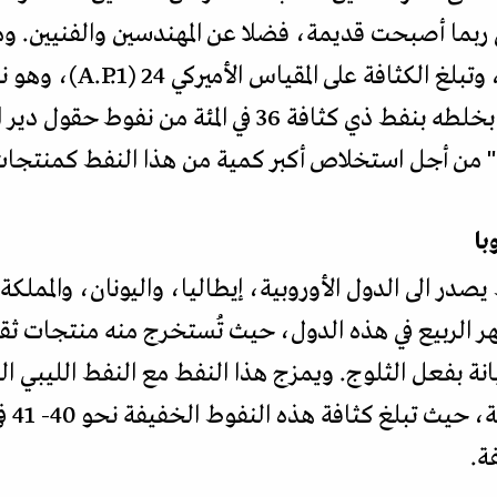
 ربما أصبحت قديمة، فضلا عن المهندسين والفنيين. و
ذو محتوى كبريتي عال 7 في ا
المصافي السوري التعامل معه إلا بخلطه بنفط ذي كثافة 36 
 من أجل استخلاص أكبر كمية من هذا النفط كمنتجات
با
صدر الى الدول الأوروبية، إيطاليا، واليونان، والمملكة 
الربيع في هذه الدول، حيث تُستخرج منه منتجات ثقيل
نة بفعل الثلوج. ويمزج هذا النفط مع النفط الليبي ال
لإحدا
ة.