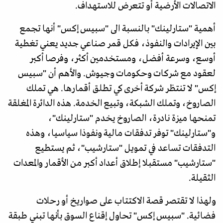
الاتصالات الأرضية أو تتعرض للاستهداف.
أهمية "ستارلينك" بالنسبة الى "سبيس إكس" أنها تجمع
بين الإيرادات والنفوذ، فكل قمر صناعي جديد يعني تغطية
أوسع، وسرعة أفضل، ومستخدمين أكثر، وفرصا أكبر
لعقود مع شركات وحكومات وجيوش. والأهم أن "سبيس
إكس" لا تنتظر شركة أخرى كي تطلق أقمارها. هي تملك
الصاروخ، وتملك الشبكة، وتبيع الخدمة. هذه الدائرة المغلقة
تمنحها ميزة نادرة، الصاروخ يخدم "ستارلينك"،
و"ستارلينك" توفر تدفقات مالية ونفوذا سياسيا، وهذه
التدفقات تساعد في تمويل "ستارشيب"، ثم يستطيع
"ستارشيب" مستقبلا إطلاق أعداد أكبر من الأقمار والمعدات
الثقيلة.
ولهذا لا تقتصر قصة الاكتتاب على صواريخ أو رحلات
فضائية. "سبيس إكس" تحاول إقناع السوق بأنها تبني طبقة