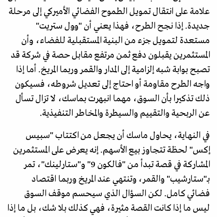
علامة على انتقال تمويل الطموح الفضائي الأميركي إلى مرحلة
جديدة. إذا نجح الطرح، فهذا يعني أن "وول ستريت"
مستعدة لتمويل جزء من البنية المستقبلية للفضاء، وأن
المستثمرين يقبلون دفع ثمن مرتفع مقابل حصة في شركة قد
تصبح بوابة شبه إلزامية إلى المدار والقمر وربما المريخ. أما إذا
واجه الطرح مقاومة أو احتاج إلى تعديل شروطه، فسيكون
ذلك تذكيرا بأن السوق، مهما انبهرت بماسك، لا تزال تسأل
عن الربحية والتقييم والسيطرة والمخاطر التنفيذية.
في النهاية، يحاول ماسك أن يجعل من اكتتاب "سبيس
إكس" لحظة تتجاوز بيع الأسهم. إنه يعرض على المستثمرين
المشاركة في قصة تبدأ من "فالكون 9" و"ستارلينك"، تمر
بـ"ستارشيب" والقمر، وتنتهي عند المريخ وربما اقتصاد
فضائي كامل. لكن السؤال الذي سيحسم موقف السوق
ليس ما إذا كانت القصة مثيرة، فهي كذلك بلا شك، بل ما إذا