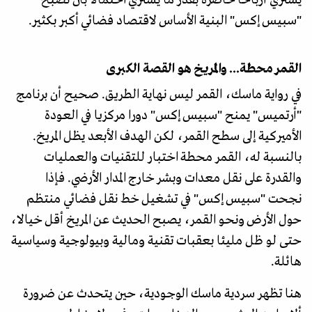
يشتري أرباحا حاضرة بقدر ما يشتري احتمالا بأن تصبح
"سبيس إكس" البنية الأساس لاقتصاد فضائي أكبر بكثير.
القمر محطة... والمريخ هو القصة الكبرى
في رواية ماسك، القمر ليس نهاية الطريق. صحيح أن برنامج
"أرتميس" يمنح "سبيس إكس" دورا مركزيا في العودة
الأميركية إلى سطح القمر، لكن الهدف الأبعد يظل المريخ.
بالنسبة له، القمر محطة اختبار للتقنيات والعمليات
والقدرة على نقل معدات وبشر خارج المدار الأرضي. فإذا
نجحت "سبيس إكس" في تشغيل خط نقل فضائي منتظم
حول الأرض ونحو القمر، يصبح الحديث عن المريخ أقل خيالا،
حتى لو ظل مليئا بعقبات تقنية ومالية وبيولوجية وسياسية
هائلة.
هنا تظهر سردية ماسك الوجودية، حين يتحدث عن ضرورة