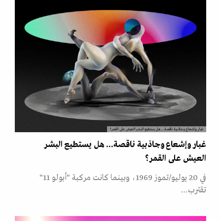
غبار وإشعاع وجاذبية ناقصة... هل يستطيع البشر العيش على القمر؟
غبار وإشعاع وجاذبية ناقصة... هل يستطيع البشر
العيش على القمر؟
في 20 يوليو/تموز 1969، وبينما كانت مركبة "أبولو 11"
تقترب…