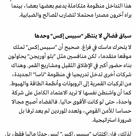
هذا التداخل منظومة متكاملة يدعم بعضها بعضا، بينما
يراه آخرون مصدرا محتملا لتضارب المصالح والضبابية.
سباق فضائي لا ينتظر "سبيس إكس" وحدها
لا يتحرك ماسك في فراغ. صحيح أن "سبيس إكس" تملك
موقعا متقدما، لكن منافسين مثل "بلو أوريجن" يحاولون
بناء حضور أكبر في الإطلاق الثقيل ومشاريع القمر. وهناك
شركات أخرى تدخل تدريجيا في منظومة "ناسا" الجديدة،
من المركبات القمرية إلى الروبوتات وأنظمة الطاقة والهبوط.
كما أن واشنطن نفسها لا تريد الاعتماد الكامل على شركة
واحدة، حتى لو كانت الأقوى حاليا. فالفضاء أصبح مجالا
حساسا للأمن القومي، وتعدد الموردين لم يعد ترفا بل
ضرورة استراتيجية.
لذلك، فإن اكتتاب "سبيس إكس" ليس حدثا ماليا فقط، بل