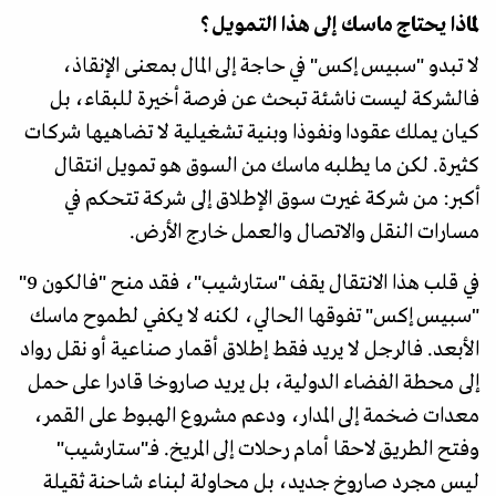
لماذا يحتاج ماسك إلى هذا التمويل؟
لا تبدو "سبيس إكس" في حاجة إلى المال بمعنى الإنقاذ،
فالشركة ليست ناشئة تبحث عن فرصة أخيرة للبقاء، بل
كيان يملك عقودا ونفوذا وبنية تشغيلية لا تضاهيها شركات
كثيرة. لكن ما يطلبه ماسك من السوق هو تمويل انتقال
أكبر: من شركة غيرت سوق الإطلاق إلى شركة تتحكم في
مسارات النقل والاتصال والعمل خارج الأرض.
في قلب هذا الانتقال يقف "ستارشيب"، فقد منح "فالكون 9"
"سبيس إكس" تفوقها الحالي، لكنه لا يكفي لطموح ماسك
الأبعد. فالرجل لا يريد فقط إطلاق أقمار صناعية أو نقل رواد
إلى محطة الفضاء الدولية، بل يريد صاروخا قادرا على حمل
معدات ضخمة إلى المدار، ودعم مشروع الهبوط على القمر،
وفتح الطريق لاحقا أمام رحلات إلى المريخ. فـ"ستارشيب"
ليس مجرد صاروخ جديد، بل محاولة لبناء شاحنة ثقيلة