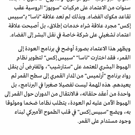
سنوات من الاعتماد على مركبات "سويوز" الروسية عقب
تقاعد مكوك الفضاء. وبذلك لم تعد علاقة "ناسا" بـ"سبيس
إكس" مجرد علاقة شراء خدمات إطلاق، بل أصبحت علاقة
اعتماد تشغيلي على شركة خاصة في نقل البشر إلى الفضاء.
ويظهر هذا الاعتماد بصورة أوضح في برنامج العودة إلى
القمر، فقد اختارت "ناسا" "سبيس إكس" لتطوير نظام
الهبوط البشري المعتمد على "ستارشيب"، والمفترض أن ينقل
رواد برنامج "أرتميس" من المدار القمري إلى سطح القمر ثم
يعيدهم. هذه المهمة ليست تفصيلا صغيرا في البرنامج، بل
واحدة من أعقد حلقاته، فالانتقال من الدوران حول القمر إلى
الهبوط الآمن عليه ثم العودة، يتطلب نظاما ضخما وموثوقا
به، ويضع "سبيس إكس" في قلب الطموح الأميركي لبناء
وجود مستدام على القمر.