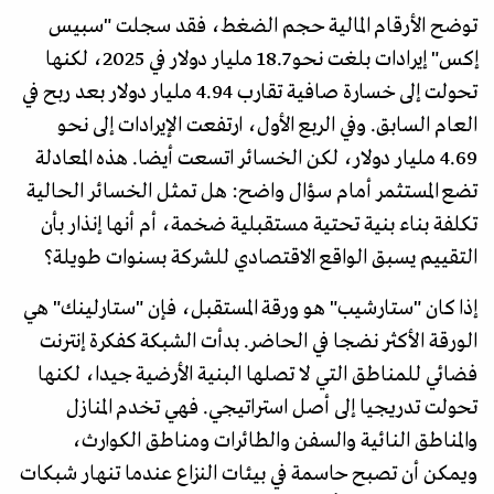
توضح الأرقام المالية حجم الضغط، فقد سجلت "سبيس
إكس" إيرادات بلغت نحو 18.7 مليار دولار في 2025، لكنها
تحولت إلى خسارة صافية تقارب 4.94 مليار دولار بعد ربح في
العام السابق. وفي الربع الأول، ارتفعت الإيرادات إلى نحو
4.69 مليار دولار، لكن الخسائر اتسعت أيضا. هذه المعادلة
تضع المستثمر أمام سؤال واضح: هل تمثل الخسائر الحالية
تكلفة بناء بنية تحتية مستقبلية ضخمة، أم أنها إنذار بأن
التقييم يسبق الواقع الاقتصادي للشركة بسنوات طويلة؟
إذا كان "ستارشيب" هو ورقة المستقبل، فإن "ستارلينك" هي
الورقة الأكثر نضجا في الحاضر. بدأت الشبكة كفكرة إنترنت
فضائي للمناطق التي لا تصلها البنية الأرضية جيدا، لكنها
تحولت تدريجيا إلى أصل استراتيجي. فهي تخدم المنازل
والمناطق النائية والسفن والطائرات ومناطق الكوارث،
ويمكن أن تصبح حاسمة في بيئات النزاع عندما تنهار شبكات