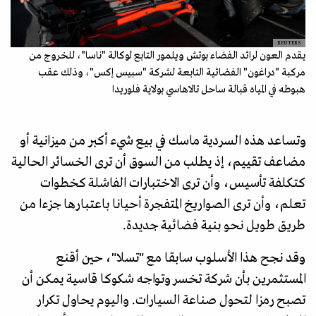
REUTERS
يقدم العون لرائد الفضاء بوتش ويلمور التابع لوكالة "ناسا"، للخروج من
مركبة "دراغون" الفضائية التابعة لشركة "سبيس إكس"، وذلك عقب
هبوطه في المياه قبالة ساحل تالاهاسي بولاية فلوريدا
وتساعد هذه السردية ماسك في بيع شيء أكبر من ميزانية أو
مضاعف تقييم، إذ يطلب من السوق أن ترى الخسائر الحالية
كتكلفة تأسيس، وأن ترى الاختبارات الفاشلة كخطوات
تعلم، وأن ترى الصواريخ المتفجرة أحيانا باعتبارها جزءا من
طريق طويل نحو بنية فضائية جديدة.
وقد نجح هذا الأسلوب سابقا مع "تسلا"، حين أقنع
المستثمرين بأن شركة تخسر وتواجه شكوكا قاسية يمكن أن
تصبح رمزا لتحول صناعة السيارات. واليوم يحاول تكرار