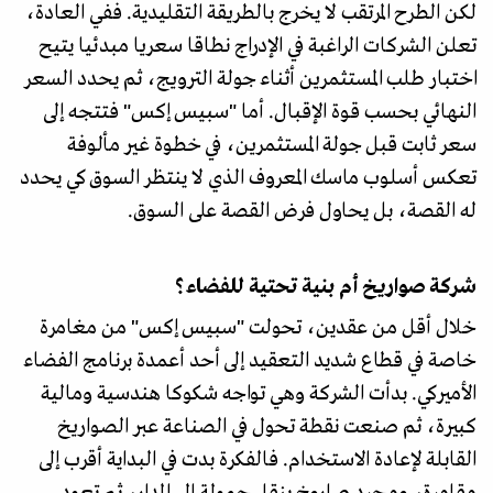
لكن الطرح المرتقب لا يخرج بالطريقة التقليدية. ففي العادة،
تعلن الشركات الراغبة في الإدراج نطاقا سعريا مبدئيا يتيح
اختبار طلب المستثمرين أثناء جولة الترويج، ثم يحدد السعر
النهائي بحسب قوة الإقبال. أما "سبيس إكس" فتتجه إلى
سعر ثابت قبل جولة المستثمرين، في خطوة غير مألوفة
تعكس أسلوب ماسك المعروف الذي لا ينتظر السوق كي يحدد
له القصة، بل يحاول فرض القصة على السوق.
شركة صواريخ أم بنية تحتية للفضاء؟
خلال أقل من عقدين، تحولت "سبيس إكس" من مغامرة
خاصة في قطاع شديد التعقيد إلى أحد أعمدة برنامج الفضاء
الأميركي. بدأت الشركة وهي تواجه شكوكا هندسية ومالية
كبيرة، ثم صنعت نقطة تحول في الصناعة عبر الصواريخ
القابلة لإعادة الاستخدام. فالفكرة بدت في البداية أقرب إلى
مقامرة، ومجرد صاروخ ينقل حمولة إلى المدار، ثم تعود