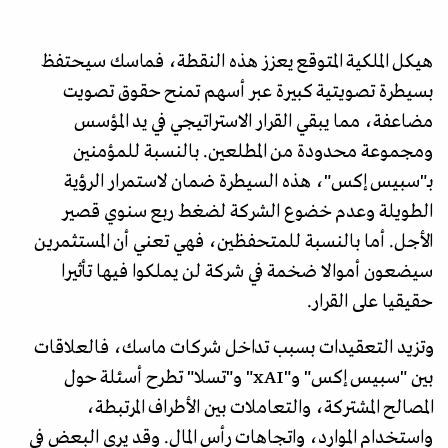
هيكل الملكية المتوقع يعزز هذه النقطة، فماسك سيحتفظ
بسيطرة تصويتية كبيرة عبر أسهم تمنح حقوق تصويت
مضاعفة، مما يبقي القرار الاستراتيجي في يد المؤسس
ومجموعة محدودة من المطلعين. بالنسبة للمؤمنين
بـ"سبيس إكس"، هذه السيطرة ضمان لاستمرار الرؤية
الطويلة وعدم خضوع الشركة لضغط ربع سنوي قصير
الأجل. أما بالنسبة للمتحفظين، فهي تعني أن المستثمرين
سيضعون أموالا ضخمة في شركة لن يملكوا فيها تأثيرا
حقيقيا على القرار.
وتزيد التعقيدات بسبب تداخل شركات ماسك، فالعلاقات
بين "سبيس إكس" و"xAI" و"تسلا" تطرح أسئلة حول
المصالح المشتركة، والتعاملات بين الأطراف المرتبطة،
واستخدام الموارد، واتجاهات رأس المال. وقد يرى البعض في