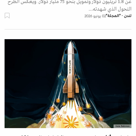
عن 1.8 تريليون دولار وتمويل بنحو 75 مليار دولار. ويعكس الطرح
التحول الذي شهدته…
لندن - "المجلة"
02 يونيو 2026
Sara Padovan