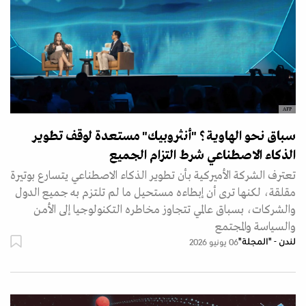
AFP
سباق نحو الهاوية؟ "أنثروبيك" مستعدة لوقف تطوير
الذكاء الاصطناعي شرط التزام الجميع
تعترف الشركة الأميركية بأن تطوير الذكاء الاصطناعي يتسارع بوتيرة
مقلقة، لكنها ترى أن إبطاءه مستحيل ما لم تلتزم به جميع الدول
والشركات، بسباق عالمي تتجاوز مخاطره التكنولوجيا إلى الأمن
والسياسة والمجتمع
لندن - "المجلة"
06 يونيو 2026