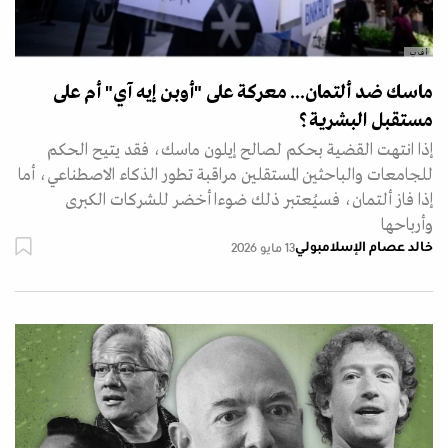
أ ف ب
ماسك ضد ألتمان... معركة على "أوبن إيه آي" أم على
مستقبل البشرية؟
إذا انتهت القضية بحكم لصالح إيلون ماسك، فقد يتيح الحكم
للجامعات والباحثين المستقلين مراقبة تطور الذكاء الاصطناعي، أما
إذا فاز ألتمان، فسيُعتبر ذلك ضوءا أخضر للشركات الكبرى
وأرباحها
خالد عصام الإسلامبولي
13 مايو 2026