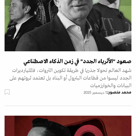
صعود "الأثرياء الجدد" في زمن الذكاء الاصطناعي
شهد العالم تحولا جذريا في طريقة تكوين الثروات، فالمليارديرات
الجدد ليسوا من قطاعات البترول أو البناء بل تعتمد ثروتهم على
البيانات والخوارزميات
محمد منصور
12 ديسمبر 2025