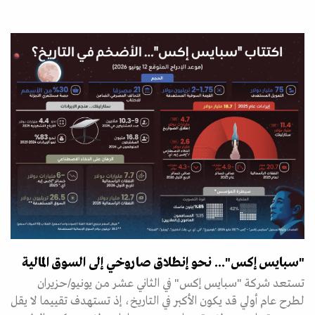
"سبايس إكس"... نحو إنطلاق صاروخي إلى السوق المالية
تستعد شركة "سبايس إكس" في الثاني عشر من يونيو/حزيران
لطرح عام أولي قد يكون الأكبر في التاريخ، إذ تستهدف تقييما لا يقل