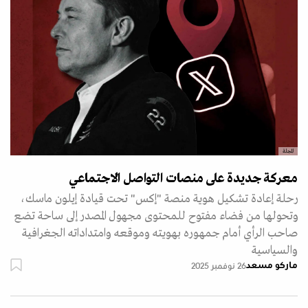
المجلة
معركة جديدة على منصات التواصل الاجتماعي
رحلة إعادة تشكيل هوية منصة "إكس" تحت قيادة إيلون ماسك،
وتحولها من فضاء مفتوح للمحتوى مجهول المصدر إلى ساحة تضع
صاحب الرأي أمام جمهوره بهويته وموقعه وامتداداته الجغرافية
والسياسية
ماركو مسعد
26 نوفمبر 2025