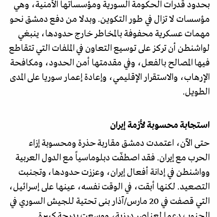
بحدود قدرات الحكومة السورية ومؤسساتها الأمنية، وهي
مؤسسات لا تزال في طور التكوين. وبدلا من دفع دمشق نحو
مهمات عسكرية محفوفة بالمخاطر خارج حدودها، ينبغي
لواشنطن أن تركز على توسيع التعاون في الملفات التي تتقاطع
فيها المصالح بالفعل، وفي مقدمتها أمن الحدود، ومكافحة
الإرهاب، والاستقرار الإقليمي، وإعادة إعمار سوريا على المدى
الطويل.
استجابة محسوبة لأزمة إيران
حتى الآن، اعتمدت دمشق مقاربة حذرة ومحسوبة إزاء
الحرب مع إيران. فقد اصطفّت دبلوماسياً مع الدول العربية
وواشنطن في إدانة أفعال إيران، وعززت حدودها، وتجنبت
التصعيد. لكنها أبقت، في الوقت نفسه، عينها على إسرائيل،
التي قصفت في 20 مارس/آذار بنى تحتية للجيش السوري في
الجنوب دعما لعناصر درزية، ووسعت بدرجة كبيرة