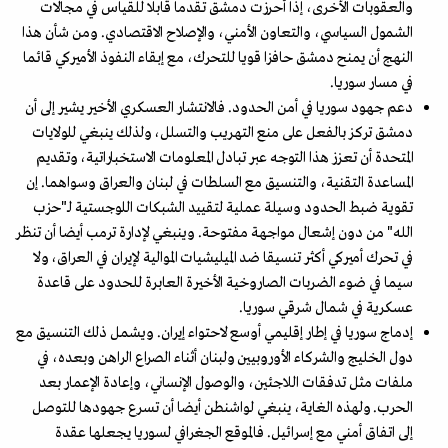
والعقوبات الأخرى، إذا أحرزت دمشق تقدما قابلا للقياس في مجالات
الشمول السياسي، والتعاون الأمني، والإصلاح الاقتصادي. ومن شأن هذا
النهج أن يمنح دمشق حافزا قويا للتحرك، مع إبقاء النفوذ الأميركي قائما
في مسار سوريا.
دعم جهود سوريا في أمن الحدود. فالانتشار العسكري الأخير يشير إلى أن
دمشق تركز بالفعل على منع التهريب والتسلل، ولذلك ينبغي للولايات
المتحدة أن تعزز هذا التوجه عبر تبادل المعلومات الاستخباراتية، وتقديم
المساعدة التقنية، والتنسيق مع السلطات في لبنان والعراق وسواهما. إن
تقوية ضبط الحدود وسيلة عملية لتقييد الشبكات اللوجستية لـ"حزب
الله" من دون إشعال مواجهة مفتوحة. وينبغي لإدارة ترمب أيضا أن تنظر
في تحرك أميركي أكثر تنسيقا ضد الميليشيات الموالية لإيران في العراق، ولا
سيما في ضوء الضربات الصاروخية الأخيرة العابرة للحدود على قاعدة
عسكرية في شمال شرقي سوريا.
إدماج سوريا في إطار إقليمي أوسع لاحتواء إيران. ويشمل ذلك التنسيق مع
دول الخليج والشركاء الأوروبيين ولبنان أثناء الصراع الراهن وبعده، في
ملفات مثل تدفقات اللاجئين، والوصول الإنساني، وإعادة الإعمار بعد
الحرب. ولهذه الغاية، ينبغي لواشنطن أيضا أن تسرع جهودها للتوصل
إلى اتفاق أمني مع إسرائيل. فالموقع الجغرافي لسوريا يجعلها عقدة