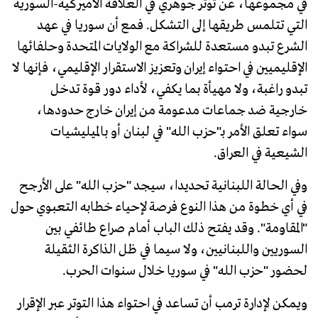
في مجموعها، عن توتر جوهري في العلاقة الأميركية-السورية
التي تتلمس طريقها إلى التشكل. فمع أن سوريا في عهد
الشرع تبدو مستعدة للشراكة مع الولايات المتحدة وحلفائها
الإقليميين في احتواء إيران وتعزيز الاستقرار الإقليمي، فإنها لا
تبدو راغبة، ولا مهيأة بما يكفي، لأداء دور قوة تدخل
خارجية ضد جماعات مدعومة من إيران خارج حدودها،
سواء تعلق الأمر بـ"حزب الله" في لبنان أو بالميليشيات
الشيعية في العراق.
وفي الحالة اللبنانية تحديدا، سيجد "حزب الله" على الأرجح
في أي خطوة من هذا النوع فرصة لإحياء خطابه التعبوي حول
"المقاومة". وقد يفتح ذلك الباب أمام صراع طائفي بين
السوريين واللبنانيين، ولا سيما في ظل الذاكرة الثقيلة
لحضور "حزب الله" في سوريا خلال سنوات الحرب.
ويمكن لإدارة ترمب أن تساعد في احتواء هذا التوتر عبر الإقرار