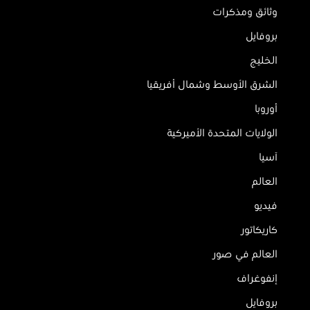
وثائق ومذكرات
بروفايل
الخليج
الشرق الأوسط وشمال أفريقيا
أوروبا
الولايات المتحدة الأميركية
آسيا
العالم
فيديو
كاريكاتور
العالم في صور
إنفوغراف
بروفايل