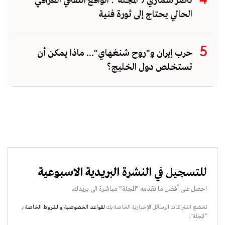
ناصر سماري لـ"المجلة": الواقع الثقافي العراقي
الحالي يحتاج إلى ثورة فنية
حرب إيران و"روح شنغهاي"... ماذا يمكن أن
تستخلص دول الخليج؟
للتسجيل في
النشرة البريدية الاسبوعية
احصل على أفضل ما تقدمه "المجلة" مباشرة الى بريدك.
تخضع اشتراكات الرسائل الإخبارية الخاصة بك
لقواعد الخصوصية
والشروط الخاصة
بـ
“المجلة".