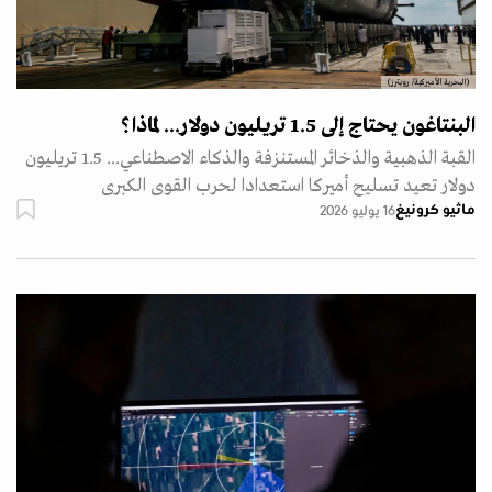
(البحرية الأميركية/ رويترز)
البنتاغون يحتاج إلى 1.5 تريليون دولار... لماذا؟
القبة الذهبية والذخائر المستنزفة والذكاء الاصطناعي... 1.5 تريليون
دولار تعيد تسليح أميركا استعدادا لحرب القوى الكبرى
ماثيو كرونيغ
16 يوليو 2026