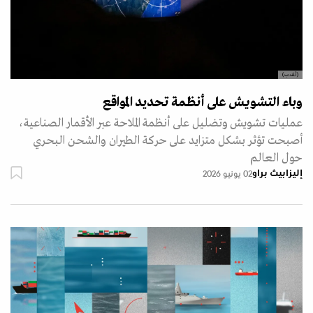
(أ.ف.ب)
وباء التشويش على أنظمة تحديد المواقع
عمليات تشويش وتضليل على أنظمة الملاحة عبر الأقمار الصناعية،
أصبحت تؤثر بشكل متزايد على حركة الطيران والشحن البحري
حول العالم
إليزابيث براو
02 يونيو 2026