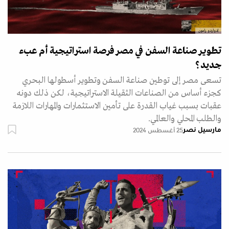
إدواردو رامون
تطوير صناعة السفن في مصر فرصة استراتيجية أم عبء
جديد؟
تسعى مصر إلى توطين صناعة السفن وتطوير أسطولها البحري
كجزء أساس من الصناعات الثقيلة الاستراتيجية، لكن ذلك دونه
عقبات بسبب غياب القدرة على تأمين الاستثمارات والمهارات اللازمة
والطلب المحلي والعالمي.
مارسيل نصر
25 أغسطس 2024