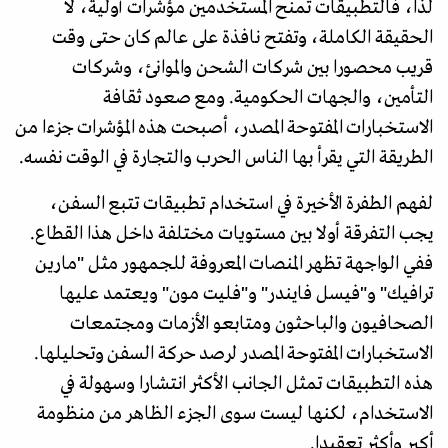
لذا، فالتطبيقات تمنح المستخدمين مؤشرات أولية، لا
الحقيقة الكاملة، وتفتح نافذة على عالم كان حتى وقت
قريب محصورا بين شركات الشحن والموانئ، وشركات
التأمين، والجهات الحكومية. ومع صعود ثقافة
الاستخبارات المفتوحة المصدر، أصبحت هذه المؤشرات جزءا من
الطريقة التي يقرأ بها الناس الحرب والتجارة في الوقت نفسه.
لفهم الطفرة الأخيرة في استخدام تطبيقات تتبع السفن،
يجب التفرقة أولا بين مستويات مختلفة داخل هذا القطاع.
ففي الواجهة تظهر المنصات المعروفة للجمهور مثل "مارين
ترافيك" و"فيسل فايندر" و"فليت مون" ويعتمد عليها
الصحافيون والباحثون ومتابعو الأزمات ومجتمعات
الاستخبارات المفتوحة المصدر لرصد حركة السفن وتحليلها.
هذه التطبيقات تمثل الجانب الأكثر انتشارا وسهولة في
الاستخدام، لكنها ليست سوى الجزء الظاهر من منظومة
أكبر وأكثر تعقيدا.