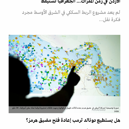
الأردن في زمن الممرات... الجغرافيا تستيقظ
لم يعد مشروع الربط السككي في الشرق الأوسط مجرد
فكرة نقل…
صورة توضيحية لحركة السفن في مضيق هرمز بعدما قالت طهران إن قواتها وجهت طلقات تحذيرية إيرانية تجاه سفن أميركية، 04 مايو
2026
هل يستطيع دونالد ترمب إعادة فتح مضيق هرمز؟