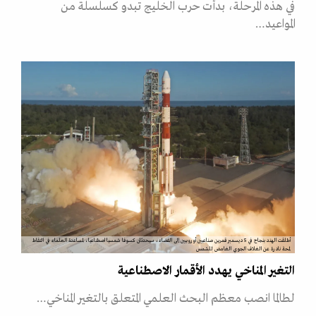
في هذه المرحلة، بدأت حرب الخليج تبدو كسلسلة من
المواعيد…
أطلقت الهند بنجاح في 5 ديسمبر قمرين صناعيين أوروبيين إلى الفضاء، سيحدثان كسوفا شمسيا اصطناعيا، لمساعدة العلماء في التقاط
لمحة نادرة عن الغلاف الجوي الغامض للشمس
التغير المناخي يهدد الأقمار الاصطناعية
لطالما انصب معظم البحث العلمي المتعلق بالتغير المناخي…