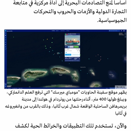
أساسا لمنع التصادمات البحرية إلى أداة مركزية في متابعة
التجارة الدولية والأزمات والحروب والتحركات
الجيوسياسية.
Reuters
يظهر موقع سفينة الحاويات "مومباي ميرسك" التي ترفع العلم الدانماركي،
ويبلغ طولها 400 متر، أثناء رحلتها من روتردام في هولندا إلى مدينة
بريمرهافن الساحلية الواقعة شمال غرب ألمانيا، وذلك بالقرب من وانغيروغه
في ألمانيا
والآن، تستخدم تلك التطبيقات والخرائط الحية لكشف