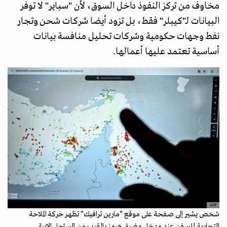
مخاوف من تركز النفوذ داخل السوق، لأن "سباير" لا توفر
البيانات لـ"كيبلر" فقط، بل تزود أيضا شركات شحن وتجار
نفط وجهات حكومية وشركات تحليل منافسة بيانات
أساسية تعتمد عليها أعمالها.
AFP
شخص يشير إلى صفحة على موقع "مارين ترافيك" تظهر حركة الملاحة
التجارية للسفن عند مدخل مضيق هرمز بالقرب من الساحل الإيراني