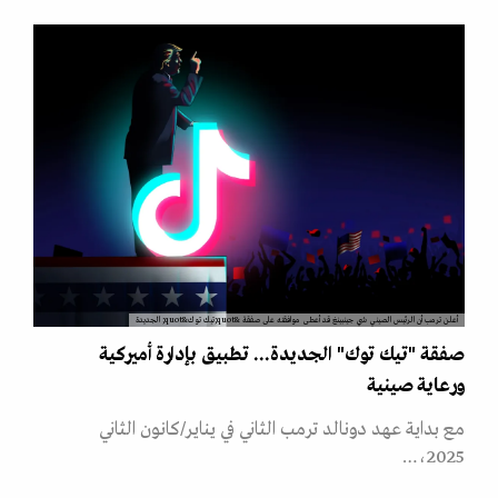
أعلن ترمب أن الرئيس الصيني شي جينبينغ قد أعطى موافقته على صفقة &quot;تيك توك&quot; الجديدة
صفقة "تيك توك" الجديدة... تطبيق بإدارة أميركية
ورعاية صينية
مع بداية عهد دونالد ترمب الثاني في يناير/كانون الثاني
2025،…