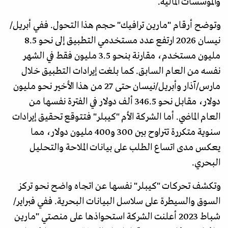
والمؤسسات المالية.
وتوضح أرقام "مارين ترافيك" حجم هذا التحول. ففي أبريل/
نيسان 2026 ارتفع عدد مستخدمي التطبيق إلى نحو 8.5
مليون مستخدم، مقارنة بنحو 3.5 مليون فقط في الشهر
نفسه من العام السابق. كما بلغت إيرادات التطبيق خلال
مارس/آذار وأبريل/نيسان حتى 27 من هذا الأخير نحو مليون
دولار، مقابل نحو 346.5 ألف دولار في الفترة نفسها من
العام الماضي. أما الشركة الأم "كيبلر" فتتوقع تحقيق إيرادات
سنوية متكررة تتراوح بين 300 و400 مليون دولار، مما
يعكس مدى اتساع الطلب على بيانات الملاحة والتحليل
البحري.
وتكشف تحركات "كيبلر" نفسها عن اتجاه واضح نحو تركز
السوق والسيطرة على سلاسل البيانات البحرية. ففي فبراير/
شباط 2023 أعلنت الشركة استحواذها على منصتي "مارين