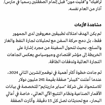
ترافيك" و"فليت مون" قبل إتمام الصفقتين رسميا في مارس/
آذار من العام نفسه.
مشاهدة الأزمات
لم يكن الهدف امتلاك تطبيقين معروفين لدى الجمهور
فقط، بل دمج حركة السفن مع تحليلات تجارة النفط والغاز
والسلع، بحيث تتحول السفينة من مجرد إشارة على
الخريطة إلى مؤشر اقتصادي وجيوسياسي يعكس اتجاهات
التجارة العالمية وتدفقات الطاقة.
ثم جاءت خطوة أكثر أهمية في نوفمبر/تشرين الثاني 2024،
عندما أعلنت "كيبلر" صفقة بقيمة 241 مليون دولار
للاستحواذ على شركة "سباير ماريتايم" المتخصصة في بيانات
الأقمار الصناعية ونظام التتبع الآلي العالمي، خاصة في أعالي
البحار، مع تحديثات تصل كل 15 دقيقة. وأثارت الصفقة