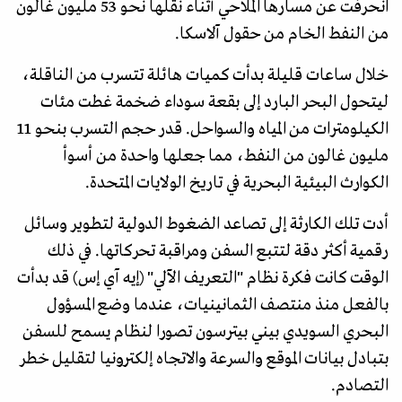
انحرفت عن مسارها الملاحي أثناء نقلها نحو 53 مليون غالون
من النفط الخام من حقول آلاسكا.
خلال ساعات قليلة بدأت كميات هائلة تتسرب من الناقلة،
ليتحول البحر البارد إلى بقعة سوداء ضخمة غطت مئات
الكيلومترات من المياه والسواحل. قدر حجم التسرب بنحو 11
مليون غالون من النفط، مما جعلها واحدة من أسوأ
الكوارث البيئية البحرية في تاريخ الولايات المتحدة.
أدت تلك الكارثة إلى تصاعد الضغوط الدولية لتطوير وسائل
رقمية أكثر دقة لتتبع السفن ومراقبة تحركاتها. في ذلك
الوقت كانت فكرة نظام "التعريف الآلي" (إيه آي إس) قد بدأت
بالفعل منذ منتصف الثمانينيات، عندما وضع المسؤول
البحري السويدي بيني بيترسون تصورا لنظام يسمح للسفن
بتبادل بيانات الموقع والسرعة والاتجاه إلكترونيا لتقليل خطر
التصادم.