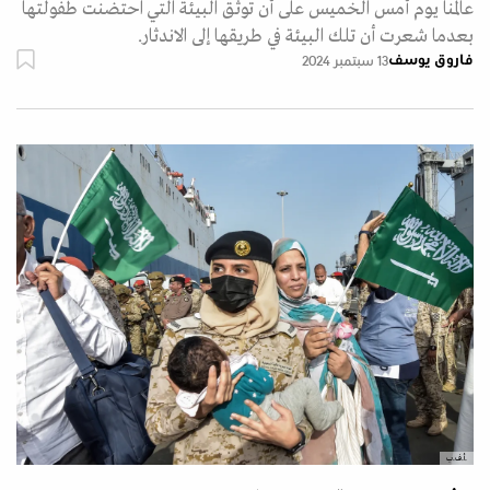
عالمنا يوم أمس الخميس على أن توثق البيئة التي احتضنت طفولتها
بعدما شعرت أن تلك البيئة في طريقها إلى الاندثار.
فاروق يوسف
13 سبتمبر 2024
.أ.ف.ب