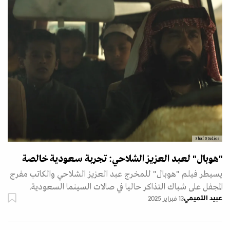
Shaf Studios
"هوبال" لعبد العزيز الشلاحي: تجربة سعودية خالصة
يسيطر فيلم "هوبال" للمخرج عبد العزيز الشلاحي والكاتب مفرج
المجفل على شباك التذاكر حاليا في صالات السينما السعودية.
عبيد التميمي
13 فبراير 2025