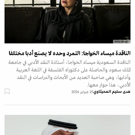
Getty Images
الناقدة ميساء الخواجا: التمرد وحده لا يصنع أدبا مختلفا
الناقدة السعودية ميساء الخواجا، أستاذة النقد الأدبي في جامعة
الملك سعود والحاصلة على دكتوراه الفلسفة في اللغة العربية
وآدابها، وهي صاحبة العديد من الأبحاث والدراسات في النقد
الأدبي، هذا حوار معها.
هدى سليم المحيثاوي
25 فبراير 2024