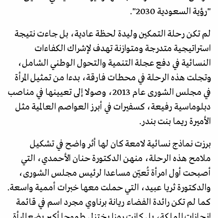
"رؤية السعودية 2030".
لم تكن رحلة التمكين وليدة لحظة عادية، بل جاءت نتيجة
استراتيجية متدرجة ومتوازنة تهدف لإشراك الكفاءات
النسائية في دفع عجلة التنمية والتحول الوطني الشامل،
وتجلت هذه الرحلة في محطات فارقة، بدءا من تمثيل المرأة
في مجلس الشورى عام 2013، وصولا إلى تعيينها في مناصب
دبلوماسية رفيعة، كسفيرات في أبرز العواصم العالمية مثل
الأميرة ريما بنت بندر.
برزت نماذج نسائية لامعة كان لها أثر واضح في تشكيل
ملامح هذه الرحلة، منهن الدكتورة حنان الأحمدي، التي
أصبحت أول امرأة تُعيّن مساعدا لرئيس مجلس الشورى،
والدكتورة ثريا عبيد، التي حملت معها خبرات أممية واسعة.
كما لم تكن رائدة الفضاء ريانة برناوي مجرد اسم في قائمة
إنجازات المملكة، بل كانت رمزا يختزل طموحا أكبر يضع المرأة