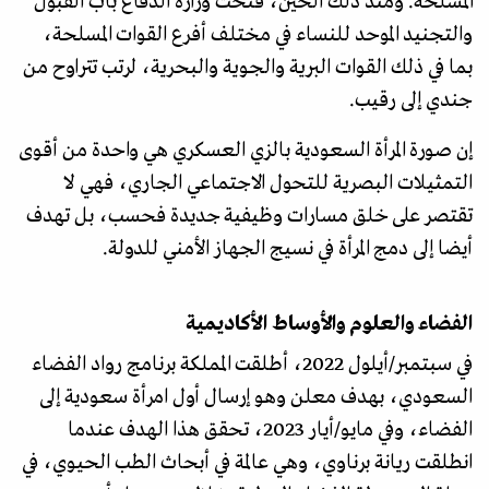
المسلحة. ومنذ ذلك الحين، فتحت وزارة الدفاع باب القبول
والتجنيد الموحد للنساء في مختلف أفرع القوات المسلحة،
بما في ذلك القوات البرية والجوية والبحرية، لرتب تتراوح من
جندي إلى رقيب.
إن صورة المرأة السعودية بالزي العسكري هي واحدة من أقوى
التمثيلات البصرية للتحول الاجتماعي الجاري، فهي لا
تقتصر على خلق مسارات وظيفية جديدة فحسب، بل تهدف
أيضا إلى دمج المرأة في نسيج الجهاز الأمني للدولة.
الفضاء والعلوم والأوساط الأكاديمية
في سبتمبر/أيلول 2022، أطلقت المملكة برنامج رواد الفضاء
السعودي، بهدف معلن وهو إرسال أول امرأة سعودية إلى
الفضاء، وفي مايو/أيار 2023، تحقق هذا الهدف عندما
انطلقت ريانة برناوي، وهي عالمة في أبحاث الطب الحيوي، في