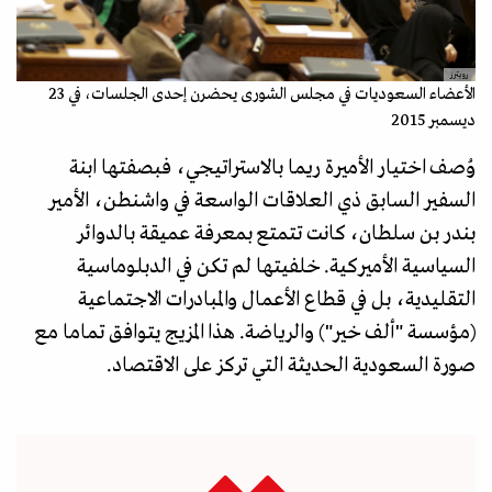
رويترز
الأعضاء السعوديات في مجلس الشورى يحضرن إحدى الجلسات، في 23
ديسمبر 2015
وُصف اختيار الأميرة ريما بالاستراتيجي، فبصفتها ابنة
السفير السابق ذي العلاقات الواسعة في واشنطن، الأمير
بندر بن سلطان، كانت تتمتع بمعرفة عميقة بالدوائر
السياسية الأميركية. خلفيتها لم تكن في الدبلوماسية
التقليدية، بل في قطاع الأعمال والمبادرات الاجتماعية
(مؤسسة "ألف خير") والرياضة. هذا المزيج يتوافق تماما مع
صورة السعودية الحديثة التي تركز على الاقتصاد.