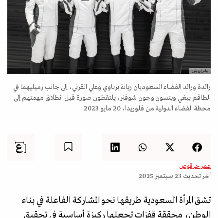
واس/رويترز
رائدة ورائد الفضاء السعوديان ريانة برناوي وعلي القرني، إلى جانب زميليهما في
الطاقم بيغي ويتسون وجون شوفنر، يلتقطون صورة قبل انطلاق مهمتهم إلى
محطة الفضاء الدولية من فلوريدا، 20 مايو 2023
عمر حرقوص
آخر تحديث
23 سبتمبر 2025
تشق المرأة السعودية طريقها نحو المشاركة الفاعلة في بناء
الوطن، محققة قفزات تجعلها ركيزة أساسية في تحقيق