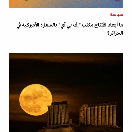
سياسة
ما أبعاد افتتاح مكتب "إف بي آي" بالسفارة الأميركية في
الجزائر؟