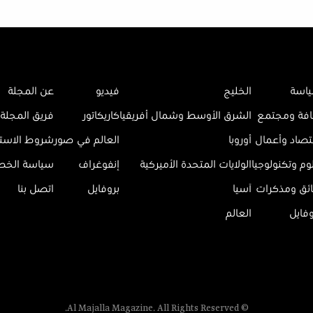
اسة
الخليج
فيديو
عن المجلة
افة ومجتمع
الشرق الأوسط وشمال أفريقيا
كاريكاتور
فريق المجلة
تصاد وأعمال
أوروبا
العالم في صور
شروط الاست
وم وتكنولوجيا
الولايات المتحدة الأميركية
إنفوغراف
سياسة الخ
ائق ومذكرات
آسيا
بروفايل
اتصل بنا
وفايل
العالم
© Al Majalla Magazine. All Rights Reserved.