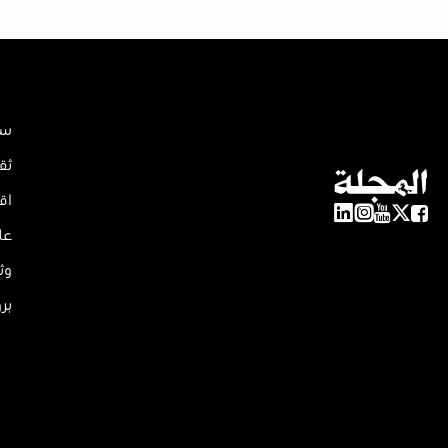
سي
ثق
اق
عل
وث
بر