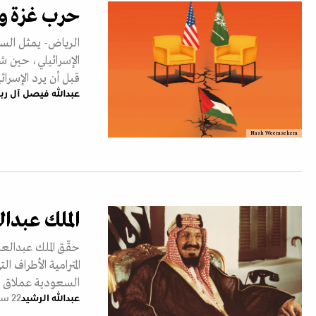
حرب غزة وا
الإسرائيلي، حين 
قبل أن يرد الإسر
عبدالله فيصل آل رب
Nash Weerasekera
الملك عبدال
حقّق الملك عبدالع
المترامية الأطراف 
السعودية عملاق ال
عبدالله الرشيد
22 سبتمبر 2023