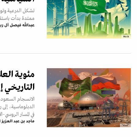
تشكل الدرعية وتوطي
ممتدة بدأت باستقر
عبدالله فيصل آل رب
Nash
مئوية العل
التاريخي إل
الانسجام السعودي-
الدبلوماسية، إلى 
في المسار الروسي–ال
ماجد بن عبد العزيز ا
"المجلة"