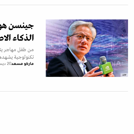
جينسن هوانغ
الذكاء الا
من طفل مهاجر يتنق
تكنولوجية يشهدها 
ماركو مسعد
20 ديسمبر 2025
AFP