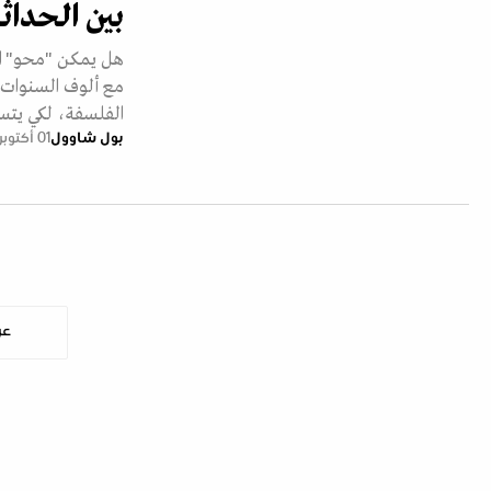
بين الحداثة
هل يمكن "محو" ال
مع ألوف السنوات أو
الفلسفة، لكي يتسن
بول شاوول
01 أكتوبر 2024
عر