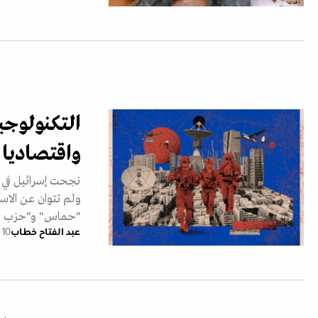
أ ف ب
التكنولوجيا
واقتصاديا
نجحت إسرائيل في تط
ولم تتوان عن الا
"حماس" و"حزب ال
عبد الفتاح خطاب
10 أكتوبر 2024