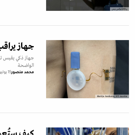
وكالة فرانس برس
جهاز يراقب
جهاز ذكي يقيس ترط
الواضحة
محمد منصور
15 يوليو 2025
Matija Jankovic, UT Austin
كيف ستُعيد