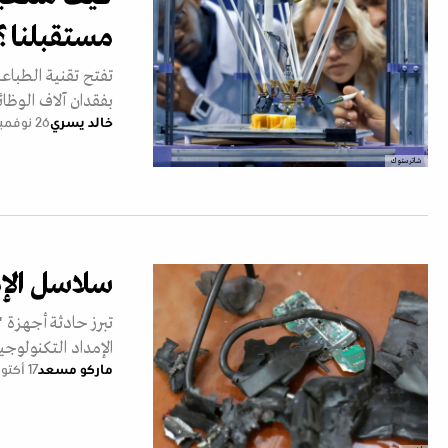
مستقبلنا؟
تفتح تقنية الطباعة
بفقدان آلاف الوظائ
خالد يسري
26 نوفمبر 2024
شاترستوك
سلاسل الإم
تبرز حادثة أجهزة "
الإمداد التكنولوجي
ماركو مسعد
17 أكتوبر 2024