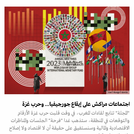
Axel Rangel Garcia
اجتماعات مراكش على إيقاع جورجيفيا... وحرب غزة
"المجلة" تتابع لقاءات المغرب، في وقت قلبت حرب غزة الأرقام
والتوقعات في المنطقة، ستذهب غدا "فرحة" الجلسات والمناظرات
الاقتصادية والمالية وسنستفيق على حقيقة أن لا اقتصاد ولا إصلاح