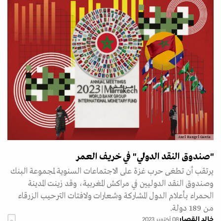
Axel Rangel Garcia
"صندوق النقد الدولي" في خريف العمر
يرتقب أن تطغى حرب غزة على الاجتماعات السنوية لمجموعة البنك
وصندوق النقد الدوليين في مراكش المغربية، وقد زينت المدينة
الحمراء بأعلام الدول المشاركة وشعارات ولافتات الترحيب الزرقاء
من 189 دولة.
خالد القصار
08 أكتوبر 2023