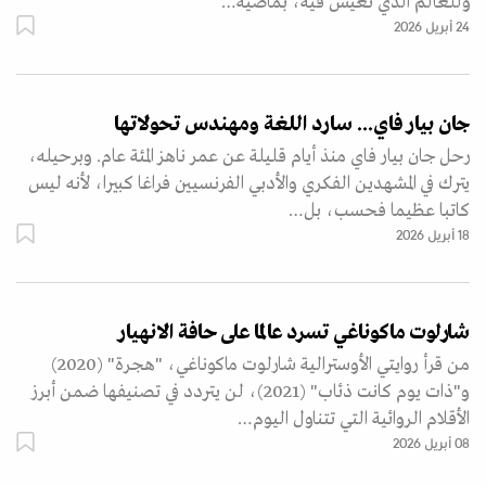
وللعالم الذي نعيش فيه، بماضيه…
24 أبريل 2026
جان بيار فاي... سارد اللغة ومهندس تحولاتها
رحل جان بيار فاي منذ أيام قليلة عن عمر ناهز المئة عام. وبرحيله،
يترك في المشهدين الفكري والأدبي الفرنسيين فراغا كبيرا، لأنه ليس
كاتبا عظيما فحسب، بل…
18 أبريل 2026
شارلوت ماكوناغي تسرد عالما على حافة الانهيار
من قرأ روايتي الأوسترالية شارلوت ماكوناغي، "هجرة" (2020)
و"ذات يوم كانت ذئاب" (2021)، لن يتردد في تصنيفها ضمن أبرز
الأقلام الروائية التي تتناول اليوم…
08 أبريل 2026