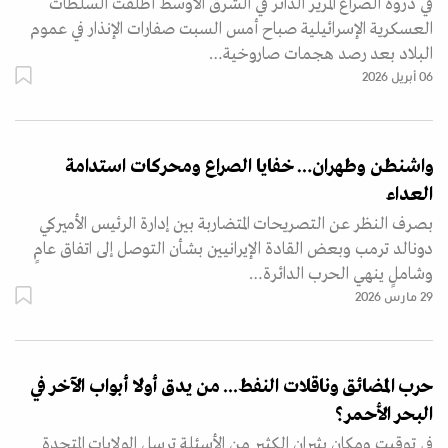
في ذروة الصراع المرير الدائر في الشرق الأوسط أطلقت السلطات
العسكرية الإسرائيلية صباح أمس السبت صفارات الإنذار في عموم
البلاد بعد رصد هجمات صاروخية…
06 أبريل 2026
واشنطن وطهران… خفايا الصراع ومحركات استدامة
العداء
بصرف النظر عن التصريحات المتضاربة بين إدارة الرئيس الأميركي
دونالد ترمب وبعض القادة الإيرانيين بشأن التوصل إلى اتفاق عامٍ
وشاملٍ ينهي الحرب الدائرة…
29 مارس 2026
حرب المضائق وناقلات النفط... من يدق أولا أبواب الآخر في
البحر الأحمر؟
في توقيت ومكان يثيران الكثير من الأسئلة ترسل الولايات المتحدة