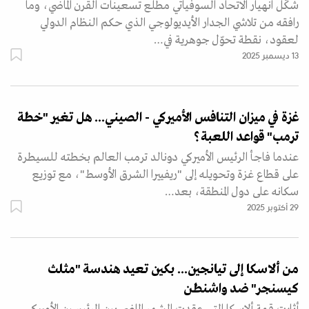
شكّل انهيار الاتحاد السوفياتي مطلع تسعينات القرن الماضي، وما
رافقه من تلاشي الجدار الأيديولوجي الذي حكم النظام الدولي
لعقود، نقطة تحوّل جوهرية في…
13 ديسمبر 2025
غزة في ميزان التنافس الأميركي - الصيني... هل تغير "خطة
ترمب" قواعد اللعبة؟
عندما فاجأ الرئيس الأميركي دونالد ترمب العالم بخطته للسيطرة
على قطاع غزة وتحويله إلى "ريفييرا الشرق الأوسط"، مع توزيع
سكانه على دول المنطقة، بعد…
29 أكتوبر 2025
من ألاسكا إلى تيانجين... بكين تعيد هندسة "مثلث
كيسنجر" ضد واشنطن