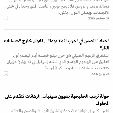
أثارت قمة ألاسكا التي عقدت الشهر الماضي بين الرئيسين الأميركي
دونالد ترمب والروسي فلاديمير بوتين، عاصفة قلق وجدل في شتى
الاتجاهات. ويمكن القول، بكثير…
04 سبتمبر 2025
"حياد" الصين في "حرب الـ 12 يوما"... تايوان خارج "حسابات
النار"
استغرق الزعيم الصيني شي جين بينغ خمسة أيام ليصدر أول
تعليق على الهجوم الواسع الذي شنته إسرائيل في 13 يونيو/حزيران
2025 ضد منشآت نووية وعسكرية إيرانية…
25 يونيو 2025
جولة ترمب الخليجية بعيون صينية... الرهانات تتقدم على
المخاوف
تغير الكثير في الولايات المتحدة والشرق الأوسط والصين والعالم