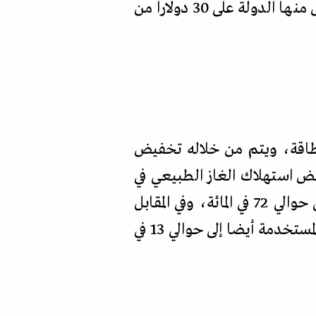
لكل مليون وحدة حرارية، ويعني ذلك أن كل مليون وحدة حرارية يتم توفيرها تحصل منها الدولة على 30 دولارا من
لطاقة، ويتم من خلاله تخفيض
فض استهلاك الغاز الطبيعي في
مجال الكهرباء من حوالي 82.5 في المائة تقريبا من إجمالي عملية الوقود المستخدم إلى حوالي 72 في المائة، وفي المقابل
زادت نسبة المازوت من 4 في المائة إلى 15 في المائة، وزادت نسبة وسائل الطاقة المتجددة المستخدمة أيضا إلى حوالي 13 في