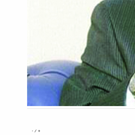
+ / -