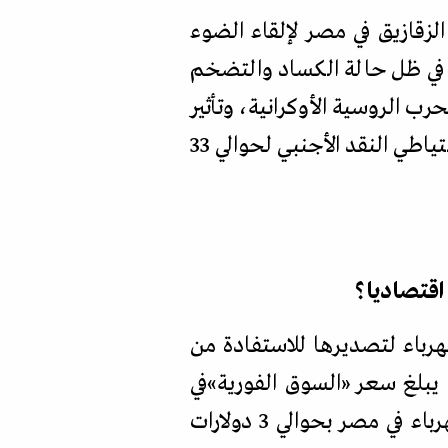
زقازيق في مصر لإلقاء الضوء
ة في ظل حالة الكساد والتضخم
رب الروسية الأوكرانية، وتأثير
ذلك على الأسعار بشكل عام، وكذلك تداعيات ذلك على الحالة المصرية في ظل تراجع احتياطي النقد الأجنبي لحوالي 33
اقتصاديا؟
هرباء لتصديرها للاستفادة من
ث يبلغ سعر
«
السوق الفورية
»
في
أوروبا حاليا في حدود 30 دولارا لكل مليون وحدة حرارية بريطانية، ويباع لقطاع الكهرباء في مصر بحوالي 3 دولارات