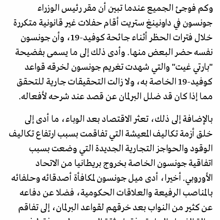
وكم فوجئ الجميع عندما تبين أن مقر رئيس الوزراء
جونسون في داونينغ ستريت أقام حفلات غير قانونية متكررة
خلال فترات الحظر أثناء جائحة كوفيد-19، وأن جونسون
نفسه حضر البعض منها. وأدى ذلك إلى ما يسمى بفضيحة
"بارتي غيت" والتي شهدت تغريم جونسون لخرقه قواعد
كوفيد-19 الخاصة به، ولا زالت التحقيقات جارية للتحقق
مما إذا كان قد ضلل البرلمان عن قصد عند شرحه لأفعاله.
بالإضافة إلى ذلك، تعثر الاقتصاد بعد الوباء، ما أدى إلى
خلق أزمة تكاليف المعيشة التي تفاقمت بسبب ارتفاع تكاليف
الوقود والحواجز التجارية الجديدة التي وضعت بسبب
اتفاقية جونسون الخاصة بخروج بريطانيا من الاتحاد
الأوروبي. أخيرا، أدى ميل جونسون لمكافأة أصدقائه وحلفائه
بالمناصب الرفيعة والعلاقات الحكومية، فضلا عن دفاعه
عن كثير من النواب بعد خرقهم لقواعد البرلمان، إلى تفاقم