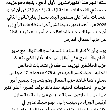
ستة أشهر منذ أكتوبر/تشرين الأول الماضي، يتجه نحو هزيمة
حتمية في الانتخابات العامة المقبلة، إذ من المفترض أن تجري
انتخابات عامة على مستوى البلاد بحلول يناير/كانون الثاني
2025 على أبعد تقدير، فيما تشير آخر استطلاعات الرأي إلى
أن حزب سوناك، حزب المحافظين، متأخر بمعدل 18 نقطة
عن حزب العمال المعارض.
ويبدو أن الأخبار السيئة بالنسبة لسوناك تتوالى مع مرور
الأيام والأسابيع. ففي أوائل شهر مايو/أيار الماضي، تعرض
حزب المحافظين لهزيمة ساحقة في انتخابات المجالس
المحلية، حيث خسر الحزب قرابة 978 مقعدا في 47 مجلس
محلي، كما شاهد حزب العمال وهو يتجاوزه ليصبح أكبر
حزب في الحكومات المحلية. بعد ذلك بوقت قصير، أعلن كثير
من النواب التابعين لسوناك، بمن فيهم النائب السابق
لرئيس الوزراء دومينيك راب، أنهم سيتقاعدون في
الانتخابات المقبلة، وتكهن كثيرون أن هذا القرار جاء لتجنب