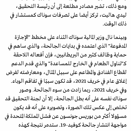
ومع ذلك، تشير مصادر مطلعة إلى أن رئيسة التحقيق،
ليدي هاليت، تركز أيضا على تصرفات سوناك كمستشار في
ذلك الوقت.
وبينما نال وزير المالية سوناك الثناء على مخطط "الإجازة
المدفوعة" الذي اعتمده في بدايات الجائحة، والذي ساهم في
حماية وظائف كثير من البريطانيين، فإن أفعاله اللاحقة
كـ"تناول الطعام في الخارج للمساعدة" والذي قدم الدعم
لقطاع الفنادق والمطاعم على سبيل المثال، ومعارضته لفرض
إغلاق عام في خريف 2021، قد تكون سببًا في تفاقم الوباء.
وفي خريف 2021، ربما زادت من سوء الجائحة. وصور
سوناك نفسه على أنه بطل الجائحة، إلا أن لجنة التحقيق قد
تخلص إلى عكس تلك الصورة، وتصويره على أنه قد يكون
مسؤولا أكثر من بوريس جونسون عن فشل المملكة المتحدة في
مواجهة انتشار جائحة كوفيد-19. ستدمر نتيجة كهذه