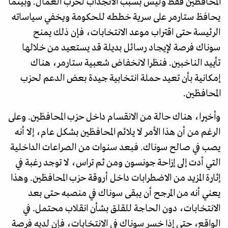
المحافظين فقط وليس بسبب الانجذاب لحزب العمال. وبينما
يحافظ ستارمر على سرية خططه للحكومة ويخفي سياساته
الرئيسة حتى اقتراب موعد الانتخابات، فإن ذلك يمنح
سوناك فرصة لإيجاد رسائل بديلة قد يستعيد من خلالها
تأييد الناخبين. فنظرا لانخفاض شعبية ستارمر، هناك
إمكانية بأن تعيد حملة انتخابية جيدة بعض الدعم لحزب
المحافظين.
وأخيرا، هناك حالة من الانقسام داخل حزب المحافظين. وعلى
الرغم من أن هذا الأمر لا يلائم المحافظين بشكل عام، إلا أنه
يصب في صالح سوناك. فبعد سنوات من الصراعات الداخلية
التي أدت إلى إزاحة جونسون ومن ثم تراس، لا توجد رغبة في
إثارة المزيد من الاضطرابات داخل أروقة حزب المحافظين. وهذا
يعني أنه من المرجح أن يبقى سوناك في منصبه حتى بعد
الانتخابات، دون الحاجة للقلق بشأن انقلاب محتمل. في
الواقع، حتى إذا خسر سوناك في الانتخابات، فإن لديه فرصة