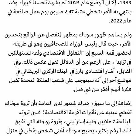
1989، إلا أن الوضع عام 2023 لم يشهد تحسنا كبيرا، وقد
ينتهي به الأمر بتخطي عتبة 2.47 مليون يوم عمل ضائعة في
عام 2022.
ولم يساهم ظهور سوناك بمظهر المنفصل عن الواقع بتحسين
الأمر، حيث قال رئيس الوزراء للصحافيين وهو في طريقه
لحضور قمة السبع إن "التفاؤل الاقتصادي وثقة المستهلكين
في تزايد"، على الرغم من أن الدلائل تقول عكس ذلك. وفي
المقابل، أشار اقتصادي بارز في البنك المركزي البريطاني في
موضع آخر إلى أنه سيتوجب على شعب المملكة المتحدة تقبل
فكرة أنهم أفقر من ذي قبل.
إضافة إلى ما سبق، هناك شعور لدى العامة بأن ثروة سوناك
تغشي عينيه عن تأثيرات الأزمة الاقتصادية؛ فبين ثروته
البالغة 7 ملايين جنيه إسترليني، وثروة زوجته التي تفوق
ذلك الرقم بكثير، يصبح سوناك أغنى شخص يقطن في منزل