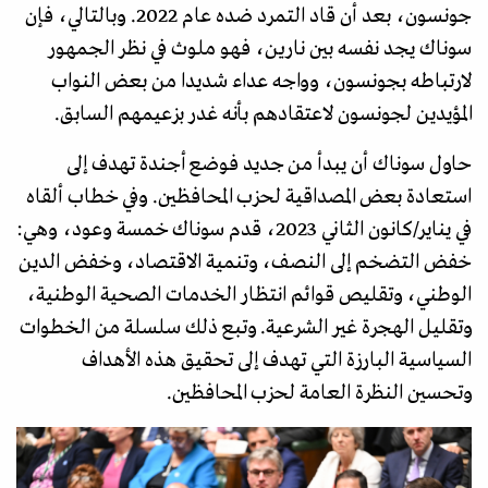
جونسون، بعد أن قاد التمرد ضده عام 2022. وبالتالي، فإن
سوناك يجد نفسه بين نارين، فهو ملوث في نظر الجمهور
لارتباطه بجونسون، وواجه عداء شديدا من بعض النواب
المؤيدين لجونسون لاعتقادهم بأنه غدر بزعيمهم السابق.
حاول سوناك أن يبدأ من جديد فوضع أجندة تهدف إلى
استعادة بعض المصداقية لحزب المحافظين. وفي خطاب ألقاه
في يناير/كانون الثاني 2023، قدم سوناك خمسة وعود، وهي:
خفض التضخم إلى النصف، وتنمية الاقتصاد، وخفض الدين
الوطني، وتقليص قوائم انتظار الخدمات الصحية الوطنية،
وتقليل الهجرة غير الشرعية. وتبع ذلك سلسلة من الخطوات
السياسية البارزة التي تهدف إلى تحقيق هذه الأهداف
وتحسين النظرة العامة لحزب المحافظين.