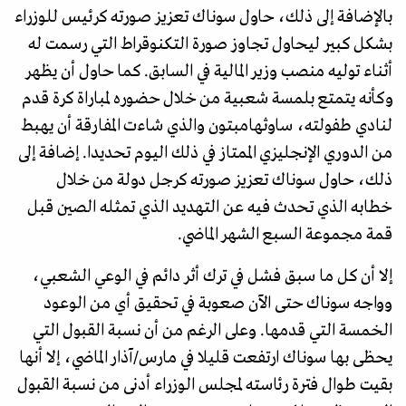
بالإضافة إلى ذلك، حاول سوناك تعزيز صورته كرئيس للوزراء
بشكل كبير ليحاول تجاوز صورة التكنوقراط التي رسمت له
أثناء توليه منصب وزير المالية في السابق. كما حاول أن يظهر
وكأنه يتمتع بلمسة شعبية من خلال حضوره لمباراة كرة قدم
لنادي طفولته، ساوثهامبتون والذي شاءت المفارقة أن يهبط
من الدوري الإنجليزي الممتاز في ذلك اليوم تحديدا. إضافة إلى
ذلك، حاول سوناك تعزيز صورته كرجل دولة من خلال
خطابه الذي تحدث فيه عن التهديد الذي تمثله الصين قبل
قمة مجموعة السبع الشهر الماضي.
إلا أن كل ما سبق فشل في ترك أثر دائم في الوعي الشعبي،
وواجه سوناك حتى الآن صعوبة في تحقيق أي من الوعود
الخمسة التي قدمها. وعلى الرغم من أن نسبة القبول التي
يحظى بها سوناك ارتفعت قليلا في مارس/آذار الماضي، إلا أنها
بقيت طوال فترة رئاسته لمجلس الوزراء أدنى من نسبة القبول