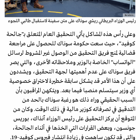
Reuters
رئيس الوزراء البريطاني ريشي سوناك على متن سفينة لاستقبال طالبي اللجوء
وعلى رأس هذه المشاكل يأتي التحقيق العام المتعلق بـ"جائحة
كوفيد"، حيث سعت حكومة سوناك للحصول على مراجعة
قضائية لمنع فريق التحقيق من الوصول غير المشروط لرسائل
"الواتساب" الخاصة بالوزير وملاحظاته الأخرى، والتي يصر
فريق سوناك على عدم أهميتها لجهة التحقيق، ويشددون
على أن هذا الأمر قد يشكل سابقة خطيرة لاختراق خصوصية
أي وزير سيتسلم منصبا فيما بعد. ويتكهن المراقبون بأن
السبب الحقيقي وراء ذلك هو رغبة سوناك بالحد من
التدقيق في تصرفاته كوزير مالية في ذلك الوقت. وكان من
المتوقع أن يركز التحقيق على رئيس الوزراء آنذاك، بوريس
جونسون، وبعض القرارات التي اتخذها في أثناء الجائحة،
والتي قد تكون ساهمت في زيادة انتشار فيروس كوفيد-19.