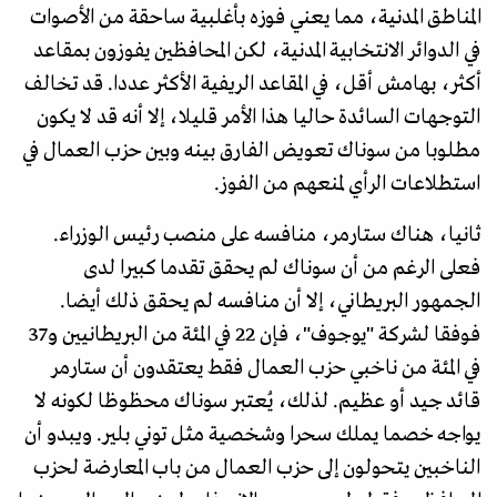
المناطق المدنية، مما يعني فوزه بأغلبية ساحقة من الأصوات
في الدوائر الانتخابية المدنية، لكن المحافظين يفوزون بمقاعد
أكثر، بهامش أقل، في المقاعد الريفية الأكثر عددا. قد تخالف
التوجهات السائدة حاليا هذا الأمر قليلا، إلا أنه قد لا يكون
مطلوبا من سوناك تعويض الفارق بينه وبين حزب العمال في
استطلاعات الرأي لمنعهم من الفوز.
ثانيا، هناك ستارمر، منافسه على منصب رئيس الوزراء.
فعلى الرغم من أن سوناك لم يحقق تقدما كبيرا لدى
الجمهور البريطاني، إلا أن منافسه لم يحقق ذلك أيضا.
فوفقا لشركة "يوجوف"، فإن 22 في المئة من البريطانيين و37
في المئة من ناخبي حزب العمال فقط يعتقدون أن ستارمر
قائد جيد أو عظيم. لذلك، يُعتبر سوناك محظوظا لكونه لا
يواجه خصما يملك سحرا وشخصية مثل توني بلير. ويبدو أن
الناخبين يتحولون إلى حزب العمال من باب المعارضة لحزب