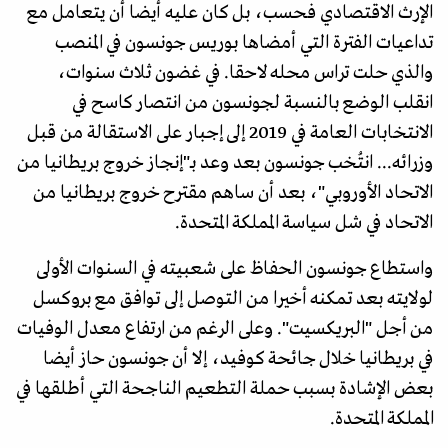
الإرث الاقتصادي فحسب، بل كان عليه أيضا أن يتعامل مع
تداعيات الفترة التي أمضاها بوريس جونسون في المنصب
والذي حلت تراس محله لاحقا. في غضون ثلاث سنوات،
انقلب الوضع بالنسبة لجونسون من انتصار كاسح في
الانتخابات العامة في 2019 إلى إجبار على الاستقالة من قبل
وزرائه... انتُخب جونسون بعد وعد بـ"إنجاز خروج بريطانيا من
الاتحاد الأوروبي"، بعد أن ساهم مقترح خروج بريطانيا من
الاتحاد في شل سياسة المملكة المتحدة.
واستطاع جونسون الحفاظ على شعبيته في السنوات الأولى
لولايته بعد تمكنه أخيرا من التوصل إلى توافق مع بروكسل
من أجل "البريكسيت". وعلى الرغم من ارتفاع معدل الوفيات
في بريطانيا خلال جائحة كوفيد، إلا أن جونسون حاز أيضا
بعض الإشادة بسبب حملة التطعيم الناجحة التي أطلقها في
المملكة المتحدة.