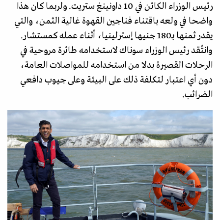
رئيس الوزراء الكائن في 10 داونينغ ستريت. ولربما كان هذا
واضحا في ولعه باقتناء فناجين القهوة غالية الثمن، والتي
يقدر ثمنها بـ180 جنيها إسترلينيا، أثناء عمله كمستشار.
وانتُقد رئيس الوزراء سوناك لاستخدامه طائرة مروحية في
الرحلات القصيرة بدلا من استخدامه للمواصلات العامة،
دون أي اعتبار لتكلفة ذلك على البيئة وعلى جيوب دافعي
الضرائب.