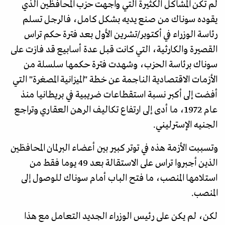
لم تكن المشاكل الكثيرة التي واجهت حزب المحافظين الذي
يقوده سوناك من صنع يديه بشكل كامل، فالرجل تسلم
رئاسة الوزراء في أكتوبر/تشرين الأول بعد فترة حكم تراس
القصيرة والكارثية، التي كانت قبل عدة أسابيع قد فازت على
سوناك برئاسة الحزب، وشهدت فترة حكمها سلسلة من
الأزمات الاقتصادية الناجمة عن خطة "الميزانية المصغرة" التي
أفضت إلى أكبر نسبة استقطاعات ضريبية في بريطانيا منذ
عام 1972، ما أدى إلى ارتفاع تكاليف الرهن العقاري وتراجع
الجنيه الإسترليني.
وتسببت الأزمة هذه في توتر كبير بين أعضاء البرلمان المحافظين
الذين أجبروا تراس على الاستقالة بعد 49 يوما فقط من
استلامها المنصب، ما فتح الباب أمام سوناك للوصول إلى
المنصب.
لكن، لم يكن على رئيس الوزراء الجديد التعامل مع هذا