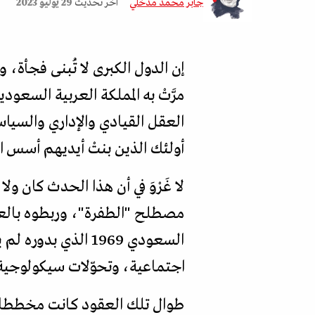
جابر محمد مدخلي
آخر تحديث
29 يوليو 2023
إن الدول الكبرى لا تُبنى فجأة،
مرَّتْ به المملكة العربية السعو
العقل القيادي والإداري والسياس
أولئك الذين بنتْ أيديهم أسس ا
لا غَرْوَ في أن هذا الحدث كان ول
مصطلح "الطفرة"، وربطوه بالع
السعودي 1969 الذي
اجتماعية، وتحوّلات سيكولوجية
طوال تلك العقود كانت مخططات 