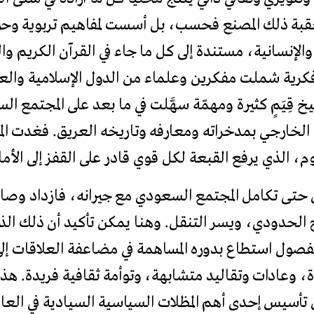
حقبة ذلك المصنع فحسب، بل أسست لمفاهيم تربوية وحوّل
لإنسانية، مستندة إلى كل ما جاء في القرآن الكريم والسُ
فكرية شملت مفكرين وعلماء من الدول الإسلامية والع
رسيخ قِيَمٍ كثيرة ومهمّة سهَّلت في ما بعد على المجتمع
م الخارجي بمدخراته ومعارفه وتاريخه العريق. فغدت ا
 الذي يرفع القبعة لكل قوي قادر على القفز إلى الأمام
 حتى تكامل المجتمع السعودي مع جيرانه، فازداد وصال
اح الحدودي، ويسر التنقل. وهنا يمكن تأكيد أن ذلك ال
صول استطاع بدوره المساهمة في مضاعفة العلاقات إلى 
 وعادات وتقاليد متشابهة، وتوأمة ثقافية فريدة. هذا 
ن تأسيس إحدى أهم المظلات السياسية السيادية في ال