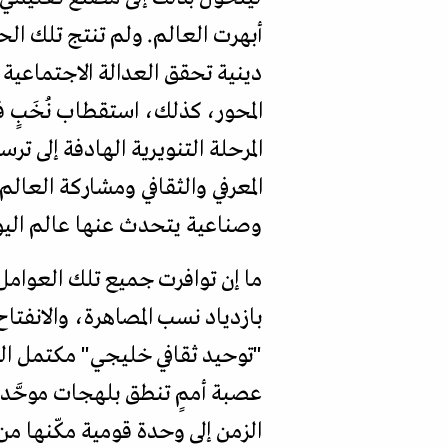
أبهرت العالم. ولم تنتج تلك ال
دينية تحقق العدالة الاجتماعية وا
المحور، كذلك، استقطاب نُخَبٍ 
المرحلة التنويرية الهادفة إلى ت
المعرفي والثقافي ومشاركة العال
وصناعية يتحدث عنها عالم اليوم،
ما إن توافرت جميع تلك العوامل
بازدياد نسب المصاهرة، والانفت
"توحيد ثقافي خليجي" مكتمل الف
عصبة أممٍ تنطق بلهجات موحَّدة،
الزمن إلى وحدة قومية مكّنها م