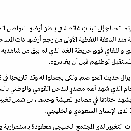
 وإنما تحتاج إلى لبناتٍ غائصة في باطن أرضها لتواصل ا
دية منذ الدفقة النفطية الأولى من رحِم أرضها ذات المس
ي والثقافي فوق خريطة الغد الذي لم يبق من شاهديه وراس
لمستقبل لوطنهم قبل أن يغادروه.
ا يزال حديث العواصم. ولكي يجعلوا له وتدا تاريخيّا في 
ام الذي شهد أهم مصدرٍ للدخل القومي والوطني بالس
 بدوره لم يشهد اختلافا في مصادر المعيشة وحدها، بل شمل تغ
 لدى الإنسان السعودي والخليجي.
التغيير لدى المجتمع الخليجي معقودة باستمرارية و