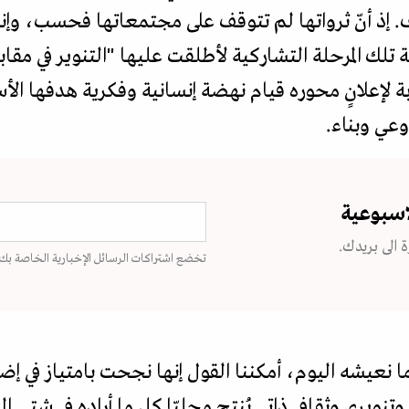
اف. إذ أنّ ثرواتها لم تتوقف على مجتمعاتها فحسب، وإ
ة تلك المرحلة التشاركية لأطلقت عليها "التنوير في مقا
ابة لإعلانٍ محوره قيام نهضة إنسانية وفكرية هدفها ال
وعي وبناء.
اسبوعية
 الى بريدك.
تخضع اشتراكات الرسائل الإخبارية الخاصة بك
ما نعيشه اليوم، أمكننا القول إنها نجحت بامتياز في إض
ويري وثقافي ذاتي يُنتج محليّا كل ما أراده في شتى ال