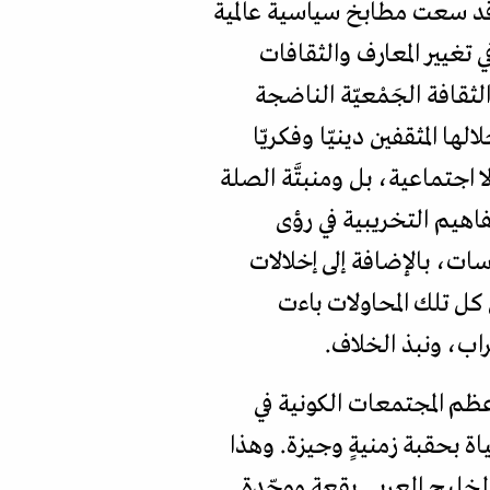
 وقد سعت مطابخ سياسية عالمية
تغيير المعارف والثقافات
لثقافة الجَمْعيّة الناضجة
ا المثقفين دينيّا وفكريّا
 اجتماعية، بل ومنبتَّة الصلة
فاهيم التخريبية في رؤى
ات، بالإضافة إلى إخلالات
 كل تلك المحاولات باءت
راب، ونبذ الخلاف.
عظم المجتمعات الكونية في
اة بحقبة زمنيةٍ وجيزة. وهذا
 الخليج العربي بقعة موحّدة