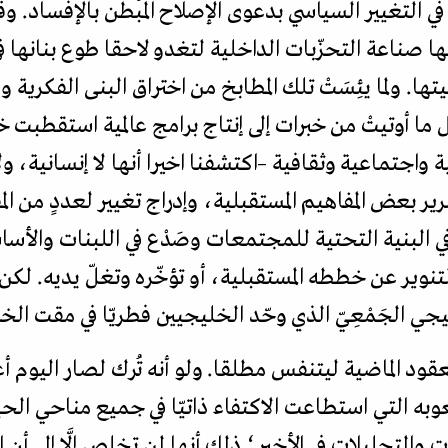
 في التغيير السياسي بدعوى الإصلاح المُبطن بالإفساد.
ناعة التحزّبات الداخلية لتغدو لاحقا طوع بنانها في 
ا. ولما يئِسَتْ تلك المطابخ من اختراق البنى الفكرية وا
 أوتيتْ من خبرات إلى إنتاج برامج عالمية استقطبت خلاله
واجتماعية وثقافية –اكتشفنا اخيرا أنها لا إنسانية، ولا
ير بعض المفاهيم المستقبلية، وإدراج تغيير لعددٍ من الم
لبنية التحتية للمجتمعات وصَدْع في اللبنات والأساس
التنوير عن خططه المستقبلية، أو تؤخّره وتغلّ يديه. لكن
جي الجَمْعِيّ الذي وحّد الخليجيين فطريّا في مقت الخ
عقود الماضية ليتنفس مطلقا. ولو أنه تُرك لصار اليوم أ
وبه التي استطاعت الاكتفاء ذاتيّا في جميع مناحي الحي
 والتحليلات في الأخير؛ ذلك أنها لن تخلص إلَّا إلى أن