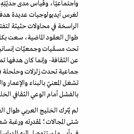
واجتماعيّا، وقياس مدى جديّتِهِ
لغرس أيديولوجيات عديدة هدفها ص
الراسخة في محاولات حثيثة لتفتيته
طوال العقود الماضية، سعت بكل ما
تحت مسمَّيات وجمعيَّات إنسانية 
عن الثقافة- وإنما كان هدفها تمر
جماعية تحدث زلزلات وحلحلة في ا
تشغل المعنيّ بالبناء والإعمار و
بالفشل أمام الوعي الثقافي الخلي
لم يُترك الخليج العربي طوال ال
شتى المجالات؛ لمقدرته ورغبة شع
في رأيي ما ستتوصل إليه الدراسات