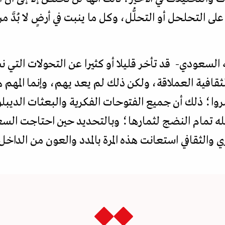
 التحلحل أو التحلُّل، وكل ما ينبت في أرضٍ لا بُدَّ من
السعودي- قد تأخر قليلا أو كثيرا عن التحولات التي 
الثقافية العملاقة، ولكن ذلك لم يعد يهم، وإنما المهم
روا؛ ذلك أن جميع الفتوحات الفكرية والبعثات الديبلو
مله تمام النضج لثمارها؛ وبالتحديد حين احتاجت السع
 والثقافي استعانت هذه المرة بالمدد والعون من الداخل ل