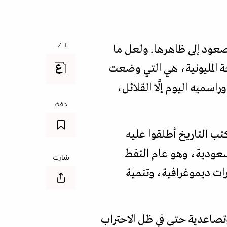
+ / -
لصعود إلى ظاهرها. ولعل ما
احة المليونية، هي التي وضعت
ميه اليوم إلَّا القلائل،
حفظ
كتب التاريخ أطلقوا عليه
عودية، وهو عام النفط
شارك
ييرات ديموغرافية، وتنمية
تصاعدية حتى في ظل الاحتراب