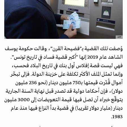
AFP
وُصفت تلك القضية بـ"فضيحة القرن"، وقالت حكومة يوسف
الشاهد عام 2019 إنها "أكبر قضية فساد في تاريخ تونس".
فهي ليست قصة إفلاس أول بنك في تاريخ البلاد فحسب،
وإنما تمثل الملف الأكثر تكلفة على خزينة الدولة. فإلى تبخّر
أموال قُدّرت قيمتها بـ750 مليون دينار (نحو 236 مليون
دولار)، فإن أحكاما دولية قد تصدر قبل نهاية السنة الجارية
يتوقّع خبراء أن تصل فيها قيمة التعويضات إلى 3000 مليون
دينار (مليار دولار تقريبا) في قضية بدأ النزاع فيها منذ عام
1983.