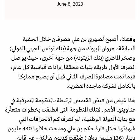
June 8, 2023
وفعلا، أصبح لصهري بن علي مصرفان خلال الحقبة
السابقة، مروان المبروك من جهة (بنك تونس العربي الدولي)
وصخر الماطري (بنك الزيتونة) من جهة أخرى، حيث يواصل
المصرف الأول طريقه بثبات محققا إيرادات قياسية كل عام،
فيما تمت مصادرة المصرف الثاني قبل أن يصبح مملوكا
بالكامل لشركة ماجدة القطرية.
هذا غيض من فيض القصص المرتبطة بالمنظومة المصرفية في
عناوينها الأهم. فتلك المنظومة التي انطلقت بخطوات متعثّرة
مع بداية الدولة الوطنية، لم تعرف كم الانحرافات التي
شهدتها خلال فترة حكم بن علي ومنحت خلالها 430 مليون
دينار (136 مليون دولار) صُنّفت كديون هالكة - غير قابة