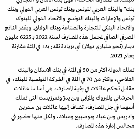
للبنك.أما المصارف الخاصة، فهي بنك الأمان و"التجاري
بنك" والبنك العربي لتونس وبنك تونس العربي الدولي وبنك
تونس والإمارات والبنك التونسي والاتحاد الدولي للبنوك
والاتحاد البنكي للتجارة والصناعة وبنك الوفاق. ويقدر الناتج
المصرفي الصافي لمجمل هذه المصارف لسنة 2022 بـ 6225 مليون
دينار (نحو ملياري دولار) أي بزيادة تقدر بـ12 في المئة مقارنة
بعام 2021.
تملك الدولة اكثر من 50 في المئة في بنك الاسكان والبنك
الفلاحي، واكثر من 70 في المئة في الشركة التونسية للبنك، في
مقابل تحكم عائلات في بقية المصارف، هي أساسا عائلات
الحرشاني والمبروك والمزابي وبن يدرّ وتمرزيست التي تملك
أسهما في جل المصارف، تضاف إليها عائلات بن سدرين
وادريس وبن عياد وبوصبيع وميلاد، ولكل منها حضور في
مجالس إدارة هذه المصارف.