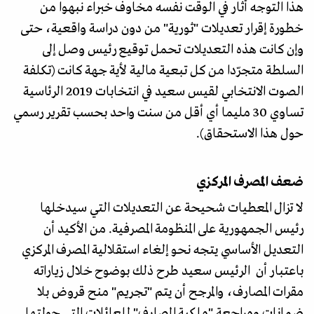
هذا التوجه أثار في الوقت نفسه مخاوف خبراء نبهوا من
خطورة إقرار تعديلات "ثورية" من دون دراسة واقعية، حتى
وإن كانت هذه التعديلات تحمل توقيع رئيس وصل إلى
السلطة متجرّدا من كل تبعية مالية لأية جهة كانت (تكلفة
الصوت الانتخابي لقيس سعيد في انتخابات 2019 الرئاسية
تساوي 30 مليما أي أقل من سنت واحد بحسب تقرير رسمي
حول هذا الاستحقاق).
ضعف المصرف المركزي
لا تزال المعطيات شحيحة عن التعديلات التي سيدخلها
رئيس الجمهورية على المنظومة المصرفية. من الأكيد أن
التعديل الأساسي يتجه نحو إلغاء استقلالية المصرف المركزي
باعتبار أن الرئيس سعيد طرح ذلك بوضوح خلال زياراته
مقرات المصارف، والمرجح أن يتم "تجريم" منح قروض بلا
ضمانات ومراجعة "ملكية المصارف" للعائلات التي حولتها