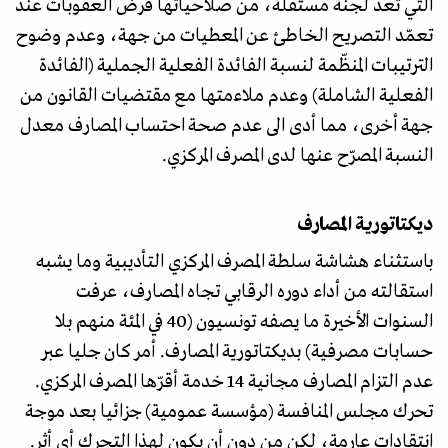
التي تُعدّ لجنة مستقلة، من صلاحياتها فرض العقوبات عند
تعمّد التصريح الخاطئ عن المعطيات من جهة، وعدم وضوح
الترتيبات المنظّمة لنسبة الفائدة الفعلية الجملية (الفائدة
الفعلية الشاملة) وعدم ملاءمتها مع مقتضيات القانون من
جهة أخرى، مما أدى الى عدم صحة احتساب المصارف معدل
النسبة المصرّح عنها لدى المصرف المركزي.
ديكتاتورية المصارف
باستثناء هشاشة سلطة المصرف المركزي التأديبية وما يشبه
استقالته من أداء دوره الرقابي تجاه المصارف، عرفت
السنوات الأخيرة ما يصفه تونسيون (40 في المئة منهم بلا
حسابات مصرفية) بديكتاتورية المصارف. أمر كان جليا عبر
عدم التزام المصارف مجانية 14 خدمة أقرّها المصرف المركزي.
تحرك مجلس المنافسة (مؤسسة عمومية) جزائيا بعد موجة
انتقادات عارمة، لكن من دون أن يكون لهذا التحرك أي أثر.