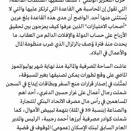
"حرب التحرير الوطني"، مثلما تسمّيها السلطات القائمة،
التي تقول إن المحاسبة هي القاعدة التي ترتكز عليها والتي لا
يُستثنى منها أحد. الواضح أن مدى هذه القاعدة بلغ عرين
"أصحاب الامتيازات" الذين عرفوا كيف يمزجون بين تحقيق
الأرباح على حساب الدولة والإفلات الدائم من العقاب. ما
يحدث منذ فترة وُصف بالزلزال الذي ضرب منظومة المال
والأعمال في البلاد.
عاشت الساحة المصرفية والمالية منذ نهاية شهر يوليو/تموز
الماضي على وقع تطورات يمكن تصنيفها بغير المسبوقة،
تمثّلت في إصدار قرارات منع السفر وبطاقات إيداع في السجن
شملت رجال أعمال على غرار حسين الدغري، أحد اهم
المساهمين في رأس مال مصرف الاتحاد البنكي للتجارة
والصناعة (بنسبة 39 في المئة) بتهمة تبييض الأموال، كما
شملت كوادر مصرفية أبرزها أحمد رجيبة، الرئيس والمدير
العام السابق لبنك الإسكان (عمومي) الموقوف في قضية