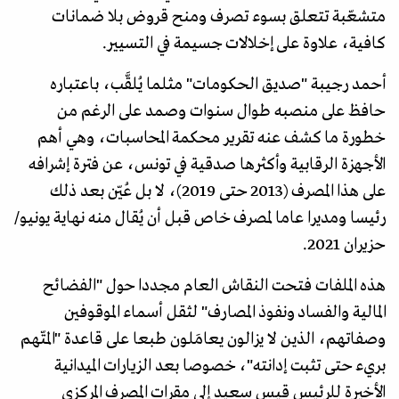
متشعّبة تتعلق بسوء تصرف ومنح قروض بلا ضمانات
كافية، علاوة على إخلالات جسيمة في التسيير.
أحمد رجيبة "صديق الحكومات" مثلما يُلقَّب، باعتباره
حافظ على منصبه طوال سنوات وصمد على الرغم من
خطورة ما كشف عنه تقرير محكمة المحاسبات، وهي أهم
الأجهزة الرقابية وأكثرها صدقية في تونس، عن فترة إشرافه
على هذا المصرف (2013 حتى 2019)، لا بل عُيّن بعد ذلك
رئيسا ومديرا عاما لمصرف خاص قبل أن يُقال منه نهاية يونيو/
حزيران 2021.
هذه الملفات فتحت النقاش العام مجددا حول "الفضائح
المالية والفساد ونفوذ المصارف" لثقل أسماء الموقوفين
وصفاتهم، الذين لا يزالون يعامَلون طبعا على قاعدة "المتّهم
بريء حتى تثبت إدانته"، خصوصا بعد الزيارات الميدانية
الأخيرة للرئيس قيس سعيد إلى مقرات المصرف المركزي