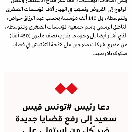
وعلى أصحاب المؤسسات، مما عكّر مناخ الاستثمار وعطّل
الولوج إلى القروض وتسبّب في انهيار آلاف المؤسسات الصغرى
والمتوسطة، بل 140 ألف مؤسسة بحسب عبد الرزاق حواص،
الناطق الرسمي باسم جمعية المؤسسات الصغرى والمتوسطة،
الذي أشار أيضا إلى وجود ما يقارب نصف مليون (450 ألفا)
من مديري شركات مدرجين على لائحة التفتيش في قضايا
صكوك بلا رصيد.
دعا رئيس
#تونس
قيس
سعيد إلى رفع قضايا جديدة
ضدّ كل من استولى على