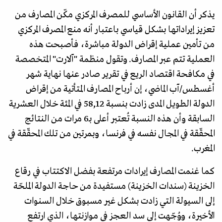
يذكر أن القانون الأساسي للمصرف المركزي مكّن المصارف من
تعزيز إيراداتها بشكل قياسي باعتبار أنه منع المصرف المركزي
من تأمين عملية إقراض الدولة مباشرة، فأصبحت هذه
العملية تتم عبر المصارف. وتقول منظمة "آلارت" المتخصصة
في مكافحة اقتصاد الريع في تقرير صادر عنها نهاية شهر
أغسطس/آب الماضي، إن أرباح المصارف المـتأتية من إقراض
الدولة الطويل المدى زادت بنسبة 58,12 في المئة خلال العشرية
السابقة وأن هذه النسبة تُعتبر أعلى بـ6 مرات من النتائج
المحقّقة في المجال نفسه في فرنسا، وبمرتين من تلك المحقّقة في
المغرب.
كما غنمت المصارف إيرادات مرتفعة بفضل الاكتتاب في رقاع
الخزينة (سندات الخزينة) مستفيدة من حاجة الدولة الملحّة
إلى السيولة التي زادت بشكل غير مسبوق خلال السنوات
الأخيرة، ووُجّهت إلى سد العجز في موازنتها، الذي ارتفع